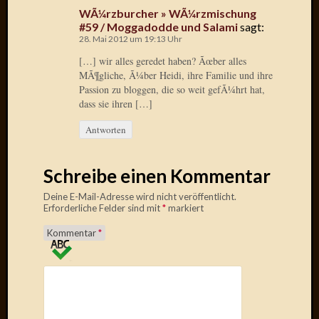
Birgit
WÃ¼rzburcher » WÃ¼rzmischung
Blogsc
#59 / Moggadodde und Salami
sagt:
Curry
28. Mai 2012 um 19:13 Uhr
and
[…] wir alles geredet haben? Ãœber alles
Culture
MÃ¶gliche, Ã¼ber Heidi, ihre Familie und ihre
dasawe
Passion zu bloggen, die so weit gefÃ¼hrt hat,
Frater
dass sie ihren […]
Aloisiu
Frau
Antworten
Quadra
Frau
Schreibe einen Kommentar
SÃ¼Ã
Hazame
Deine E-Mail-Adresse wird nicht veröffentlicht.
HÃ¼hne
Erforderliche Felder sind mit
*
markiert
Hey
Kommentar
*
Tube
kleinla
KneeB
Kochd
MeiaPo
Papierg