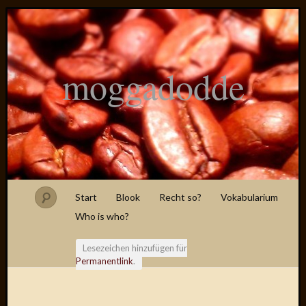
moggadodde
Start
Blook
Recht so?
Vokabularium
Who is who?
Lesezeichen hinzufügen für
Permanentlink
.