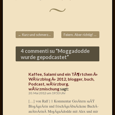
Draht
Neueste
Kommen
Sophie
←
Kurz und schmerzvoll
Feiern. Aber richtig!
→
Beitragsnavigation
Lane
zu
4 commenti su “
Moggadodde
Contac
wurde gepodcastet
”
mit
Dr.
Heigel
Kaffee, Salami und ein TÃ¶rtchen Â»
Andrea
WÃ¼rzblog Â» 2012, blogger, buch,
Arndt
Podcast, wÃ¼rzburg,
zu
wÃ¼rzmischung
sagt:
Dinner
20. Mai 2012 um 19:53 Uhr
for
[…] von Ralf | 1 Kommentar GesÂ­tern saÃŸ
one
BlogÂ­geÂ­rin und frischÂ­geÂ­baÂ­ckene BuchÂ­
Mogga
auÂ­toÂ­rinÂ MogÂ­gaÂ­dodde mit Alex und mir
zu