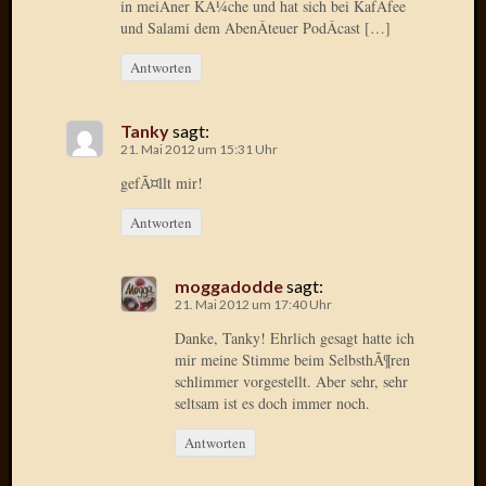
in meiÂ­ner KÃ¼che und hat sich bei KafÂ­fee
Der
und Salami dem AbenÂ­teuer PodÂ­cast […]
heiÃŸe
Draht
Antworten
Ralf
zu
Tanky
sagt:
Der
21. Mai 2012 um 15:31 Uhr
heiÃŸe
gefÃ¤llt mir!
Draht
Mogga
Antworten
zu
Der
heiÃŸe
moggadodde
sagt:
Draht
21. Mai 2012 um 17:40 Uhr
Danke, Tanky! Ehrlich gesagt hatte ich
mir meine Stimme beim SelbsthÃ¶ren
Blogroll
schlimmer vorgestellt. Aber sehr, sehr
seltsam ist es doch immer noch.
Alohad
Antworten
Anony
Dramaq