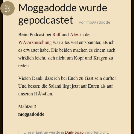
Das
Moggadodde wurde
Mai
Blook
20
zum
gepodcastet
Blog
von
moggadodde
Beim Podcast bei
Ralf
und
Alex
in der
WÃ¼rzmischung
war alles viel entspannter, als ich
es erwartet habe. Die beiden machen es einem auch
Neueste
wirklich leicht, sich nicht um Kopf und Kragen zu
Beiträge
reden.
Amore,
Ragazz
Vielen Dank, dass ich bei Euch zu Gast sein durfte!
Dinner
Und besser, die Salami liegt jetzt auf Euren als auf
for
unseren HÃ¼ften.
one
Hambur
Mahlzeit!
Baby!
moggadodde
Lunati
Der
heiÃŸe
Dieser Eintrag wurde in
Daily Soap
veröffentlicht.