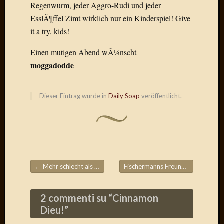
Regenwurm, jeder Aggro-Rudi und jeder
Radulf
EsslÃ¶ffel Zimt wirklich nur ein Kinderspiel! Give
Rumpe
it a try, kids!
RÃ¶Ã¶
Skunkl
Einen mutigen Abend wÃ¼nscht
Tante
moggadodde
Emma
WÃ¼rz
WÃ¼rzb
Dieser Eintrag wurde in
Daily Soap
veröffentlicht.
WÃ¼rz
Wortmi
Meta
Anmel
←
Mehr schlecht als Recht
Fischermanns Freundin
→
Eintrag
Beitragsnavigation
Feed
Kommen
2 commenti su “
Cinnamon
Feed
Dieu!
”
WordPr