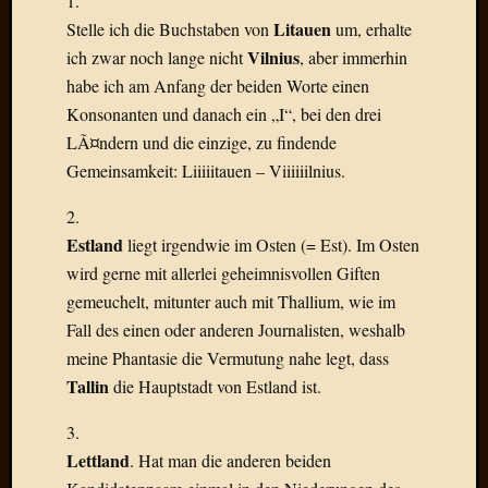
1.
Draht
Litauen
Stelle ich die Buchstaben von
um, erhalte
Vilnius
ich zwar noch lange nicht
, aber immerhin
Neueste
habe ich am Anfang der beiden Worte einen
Kommen
Konsonanten und danach ein „I“, bei den drei
LÃ¤ndern und die einzige, zu findende
Sophie
Gemeinsamkeit: Liiiiitauen – Viiiiiilnius.
Lane
zu
2.
Contac
Estland
mit
liegt irgendwie im Osten (= Est). Im Osten
Dr.
wird gerne mit allerlei geheimnisvollen Giften
Heigel
gemeuchelt, mitunter auch mit Thallium, wie im
Andrea
Fall des einen oder anderen Journalisten, weshalb
Arndt
meine Phantasie die Vermutung nahe legt, dass
zu
Tallin
die Hauptstadt von Estland ist.
Dinner
for
3.
one
Lettland
Mogga
. Hat man die anderen beiden
zu