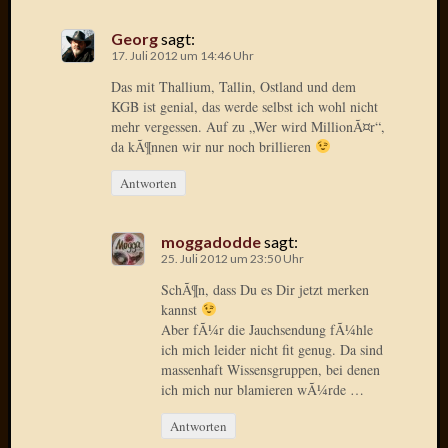
Verwen
All
Georg
sagt:
in
17. Juli 2012 um 14:46 Uhr
one
Das mit Thallium, Tallin, Ostland und dem
Favico
KGB ist genial, das werde selbst ich wohl nicht
mehr vergessen. Auf zu „Wer wird MillionÃ¤r“,
da kÃ¶nnen wir nur noch brillieren
Kategori
Antworten
Amazo
Brains
moggadodde
sagt:
Daily
25. Juli 2012 um 23:50 Uhr
Soap
SchÃ¶n, dass Du es Dir jetzt merken
Phraseo
kannst
U&D
Aber fÃ¼r die Jauchsendung fÃ¼hle
WÃ¼rz
ich mich leider nicht fit genug. Da sind
Utopia
massenhaft Wissensgruppen, bei denen
Vokabu
ich mich nur blamieren wÃ¼rde …
Antworten
Archiv