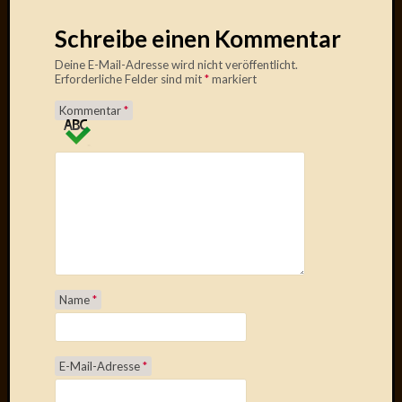
Januar
Schreibe einen Kommentar
2025
Deine E-Mail-Adresse wird nicht veröffentlicht.
Juli
Erforderliche Felder sind mit
*
markiert
2022
Mai
Kommentar
*
2022
April
2022
Novem
2021
Septem
2021
Juli
2021
Name
*
Juni
2021
Februar
E-Mail-Adresse
*
2021
Dezemb