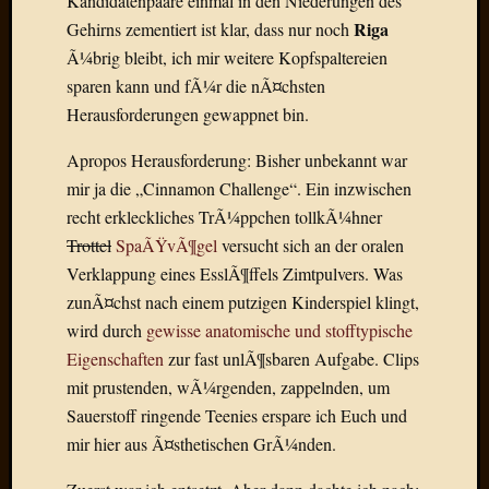
Kandidatenpaare einmal in den Niederungen des
Der
Riga
Gehirns zementiert ist klar, dass nur noch
heiÃŸe
Ã¼brig bleibt, ich mir weitere Kopfspaltereien
Draht
sparen kann und fÃ¼r die nÃ¤chsten
Ralf
Herausforderungen gewappnet bin.
zu
Der
Apropos Herausforderung: Bisher unbekannt war
heiÃŸe
Draht
mir ja die „Cinnamon Challenge“. Ein inzwischen
Mogga
recht erkleckliches TrÃ¼ppchen tollkÃ¼hner
zu
Trottel
SpaÃŸvÃ¶gel
versucht sich an der oralen
Der
Verklappung eines EsslÃ¶ffels Zimtpulvers. Was
heiÃŸe
zunÃ¤chst nach einem putzigen Kinderspiel klingt,
Draht
wird durch
gewisse anatomische und stofftypische
Eigenschaften
zur fast unlÃ¶sbaren Aufgabe. Clips
Blogroll
mit prustenden, wÃ¼rgenden, zappelnden, um
Sauerstoff ringende Teenies erspare ich Euch und
Alohad
mir hier aus Ã¤sthetischen GrÃ¼nden.
Anony
Dramaq