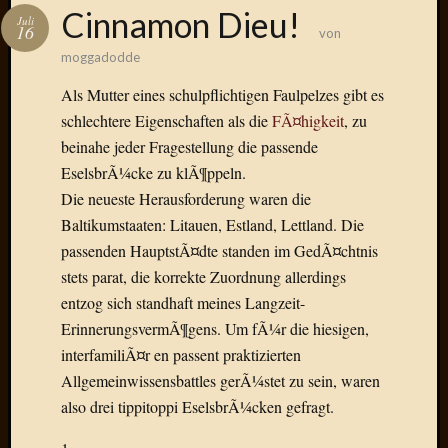
Das
Cinnamon Dieu!
Juli
Blook
16
von
zum
moggadodde
Blog
Als Mutter eines schulpflichtigen Faulpelzes gibt es
schlechtere Eigenschaften als die
FÃ¤higkeit
, zu
beinahe jeder Fragestellung die passende
EselsbrÃ¼cke zu klÃ¶ppeln.
Neueste
Beiträge
Die neueste Herausforderung waren die
Baltikumstaaten: Litauen, Estland, Lettland. Die
Amore,
passenden HauptstÃ¤dte standen im GedÃ¤chtnis
Ragazz
stets parat, die korrekte Zuordnung allerdings
Dinner
for
entzog sich standhaft meines Langzeit-
one
ErinnerungsvermÃ¶gens. Um fÃ¼r die hiesigen,
Hambur
interfamiliÃ¤r en passent praktizierten
Baby!
Allgemeinwissensbattles gerÃ¼stet zu sein, waren
Lunati
also drei tippitoppi EselsbrÃ¼cken gefragt.
Der
heiÃŸe