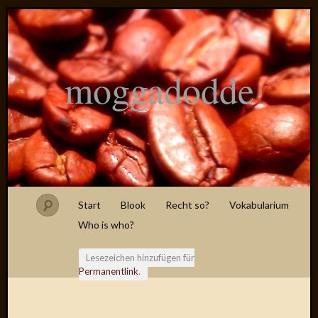
moggadodde
Start
Blook
Recht so?
Vokabularium
Who is who?
Lesezeichen hinzufügen für
Permanentlink
.