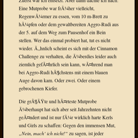
Zuerst war ich entsetzt. Aber dann dachte ich nach:
Birgit
Eine Mutprobe war frÃ¼her vielleicht,
Blogsc
Curry
RegenwÃ¼rmer zu essen, vom 10 m-Brett zu
and
hÃ¼pfen oder dem gewaltbereiten Aggro-Rudi aus
Culture
der 5. auf dem Weg zum Pausenhof ein Bein
dasawe
stellen. Wer das einmal probiert hat, tut es nicht
Frater
wieder. Ã„hnlich scheint es sich mit der Cinnamon
Aloisiu
Frau
Challenge zu verhalten, die Ã¼berdies leider auch
Quadra
ziemlich gefÃ¤hrlich sein kann, wÃ¤hrend man
Frau
bei Aggro-Rudi hÃ¶chstens mit einem blauen
SÃ¼Ã
Auge davon kam. Oder zwei. Oder einem
Hazame
gebrochenen Kiefer.
HÃ¼hne
Hey
Die grÃ¶ÃŸte und hÃ¤rteste Mutprobe
Tube
Ã¼berhaupt hat sich aber seit Jahrzehnten nicht
kleinla
KneeB
geÃ¤ndert und ist nur fÃ¼r wirklich harte Kerls
Kochd
und Girls zu schaffen: Gegen den immensen Mut,
MeiaPo
„Nein, mach‘ ich nicht!“
zu sagen, ist jeder
Papierg