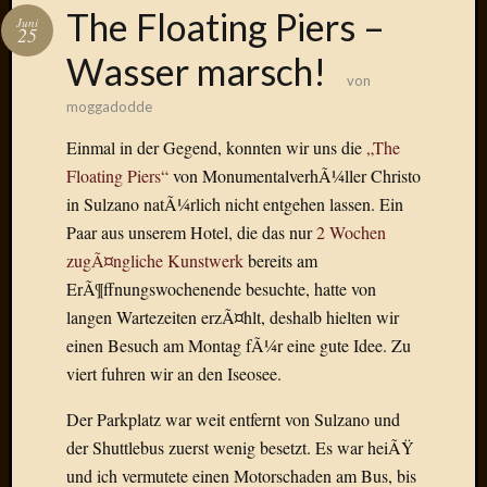
Das
The Floating Piers –
Juni
Blook
25
zum
Wasser marsch!
Blog
von
moggadodde
Einmal in der Gegend, konnten wir uns die
„The
Floating Piers“
von MonumentalverhÃ¼ller Christo
Neueste
in Sulzano natÃ¼rlich nicht entgehen lassen. Ein
Beiträge
Paar aus unserem Hotel, die das nur
2 Wochen
Amore,
zugÃ¤ngliche Kunstwerk
bereits am
Ragazz
ErÃ¶ffnungswochenende besuchte, hatte von
Dinner
langen Wartezeiten erzÃ¤hlt, deshalb hielten wir
for
einen Besuch am Montag fÃ¼r eine gute Idee. Zu
one
viert fuhren wir an den Iseosee.
Hambur
Baby!
Der Parkplatz war weit entfernt von Sulzano und
Lunati
der Shuttlebus zuerst wenig besetzt. Es war heiÃŸ
Der
heiÃŸe
und ich vermutete einen Motorschaden am Bus, bis