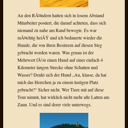
Januar
An den RÃ¤ndern hatten sich in losem Abstand
2025
Mitarbeiter postiert, die darauf achteten, dass sich
Juli
2022
niemand zu nahe am Rand bewegte. Es war
Mai
mÃ¤chtig heiÃŸ und ich bedauerte wieder die
2022
Hunde, die von ihren Besitzern auf diesen Steg
April
gebracht worden waren. Was genau ist der
2022
Mehrwert fÃ¼r einen Hund auf einer einfach 4
Novem
2021
Kilometer langen Strecke ohne Schatten und
Septem
Wasser? Denkt sich der Hund „Au, klasse, da hat
2021
mich das Herrchen ja zu einem lustigen Platz
Juli
gebracht?“ Sicher nicht. Wer Tiere mit auf diese
2021
Tour nimmt, hat wirklich nicht mehr alle Latten am
Juni
Zaun. Und es sind derer viele unterwegs.
2021
Februar
2021
Dezemb