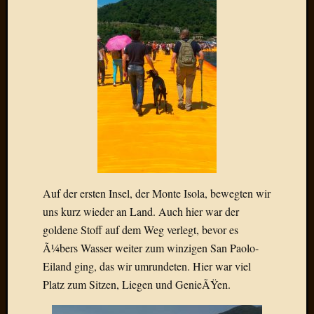
2020
Novem
2020
Oktobe
2020
April
2020
Februar
2020
Dezemb
2019
Novem
2019
Auf der ersten Insel, der Monte Isola, bewegten wir
Septem
uns kurz wieder an Land. Auch hier war der
2019
goldene Stoff auf dem Weg verlegt, bevor es
Mai
Ã¼bers Wasser weiter zum winzigen San Paolo-
2019
Eiland ging, das wir umrundeten. Hier war viel
März
2019
Platz zum Sitzen, Liegen und GenieÃŸen.
Februar
2019