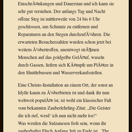
EinschrÃ¤nkungen und Dauerstau und ich kann sie
2015
sehr gut verstehen. Der anfangs Tag und Nacht
Januar
2015
offene Steg ist mittlerweile von 24 bis 6 Uhr
Dezemb
geschlossen, um Schmutz zu entfernen und
2014
Reparaturen an den Stegen durchzufÃ¼hren. Die
Novem
erwarteten Besucherzahlen wurden schon jetzt bei
2014
weitem Ã¼bertroffen, unentwegt strÃ¶men
Oktobe
Menschen auf das goldgelbe GelÃ¤uf, wuseln
2014
Septem
durch Gassen, liefern sich KÃ¤mpfe um PlÃ¤tze in
2014
den Shuttlebussen und Wasserverkaufsstellen.
August
2014
Eine Christo-Installation an einem Ort, der sonst an
Juli
Idylle kaum zu Ã¼berbieten ist und dank ihr nun
2014
weltweit populÃ¤r ist, ist wohl ein klassischer Fall
Juni
vom bekannten Zauberlehrling-Zitat: „Die Geister
2014
die ich rief, werd‘ ich nun nicht mehr los!“
März
2014
Was werden die Sulzanesen froh sein, wenn ihr
Februar
zauberhafter Fluch Anfang Juli zu Ende ist, „The