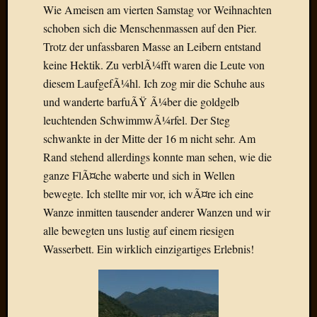
Birgit
Wie Ameisen am vierten Samstag vor Weihnachten
Blogsc
schoben sich die Menschenmassen auf den Pier.
Curry
Trotz der unfassbaren Masse an Leibern entstand
and
keine Hektik. Zu verblÃ¼fft waren die Leute von
Culture
dasawe
diesem LaufgefÃ¼hl. Ich zog mir die Schuhe aus
Frater
und wanderte barfuÃŸ Ã¼ber die goldgelb
Aloisiu
leuchtenden SchwimmwÃ¼rfel. Der Steg
Frau
schwankte in der Mitte der 16 m nicht sehr. Am
Quadra
Rand stehend allerdings konnte man sehen, wie die
Frau
ganze FlÃ¤che waberte und sich in Wellen
SÃ¼Ã
Hazame
bewegte. Ich stellte mir vor, ich wÃ¤re ich eine
HÃ¼hne
Wanze inmitten tausender anderer Wanzen und wir
Hey
alle bewegten uns lustig auf einem riesigen
Tube
Wasserbett. Ein wirklich einzigartiges Erlebnis!
kleinla
KneeB
Kochd
MeiaPo
Papierg