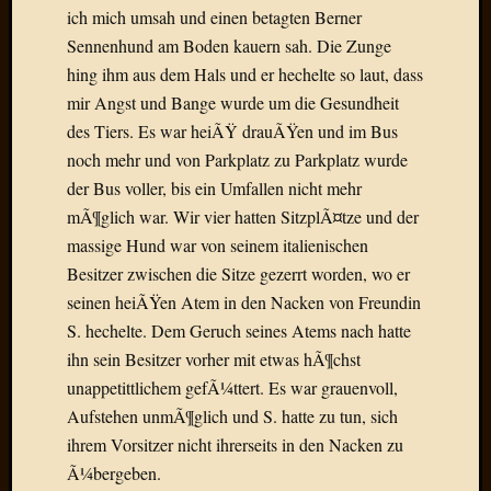
Draht
ich mich umsah und einen betagten Berner
Sennenhund am Boden kauern sah. Die Zunge
hing ihm aus dem Hals und er hechelte so laut, dass
Neueste
mir Angst und Bange wurde um die Gesundheit
Kommen
des Tiers. Es war heiÃŸ drauÃŸen und im Bus
Sophie
noch mehr und von Parkplatz zu Parkplatz wurde
Lane
der Bus voller, bis ein Umfallen nicht mehr
zu
mÃ¶glich war. Wir vier hatten SitzplÃ¤tze und der
Contac
massige Hund war von seinem italienischen
mit
Dr.
Besitzer zwischen die Sitze gezerrt worden, wo er
Heigel
seinen heiÃŸen Atem in den Nacken von Freundin
Andrea
S. hechelte. Dem Geruch seines Atems nach hatte
Arndt
ihn sein Besitzer vorher mit etwas hÃ¶chst
zu
unappetittlichem gefÃ¼ttert. Es war grauenvoll,
Dinner
for
Aufstehen unmÃ¶glich und S. hatte zu tun, sich
one
ihrem Vorsitzer nicht ihrerseits in den Nacken zu
Mogga
Ã¼bergeben.
zu