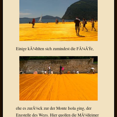
Oktobe
2018
März
2018
Februar
2018
Januar
2018
Einige kÃ¼hlten sich zumindest die FÃ¼ÃŸe,
Novem
2017
Oktobe
2017
August
2017
Juli
2017
Juni
2017
ehe es zurÃ¼ck zur der Monte Isola ging, der
Mai
2017
Engstelle des Wegs. Hier quollen die MÃ¼lleimer