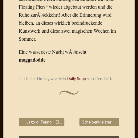
2014
Floating Piers“ wieder abgebaut werden und die
Januar
Ruhe zurÃ¼ckkehrt! Aber die Erinnerung wird
2014
bleiben, an dieses wirklich beeindruckende
Dezemb
2013
Kunstwerk und diese zwei magischen Wochen im
Oktobe
Sommer.
2013
Septem
Eine wasserfeste Nacht wÃ¼nscht
2013
moggadodde
August
2013
Juni
Dieser Eintrag wurde in
Daily Soap
veröffentlicht.
2013
Mai
2013
April
2013
März
←
Lago di Tenno – Ein Traum in tÃ¼rkis
Scheibenkleister
→
2013
Beitragsnavigation
Februar