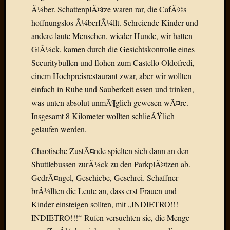
April
Ã¼ber. SchattenplÃ¤tze waren rar, die CafÃ©s
2017
hoffnungslos Ã¼berfÃ¼llt. Schreiende Kinder und
Februar
andere laute Menschen, wieder Hunde, wir hatten
2017
GlÃ¼ck, kamen durch die Gesichtskontrolle eines
Januar
Securitybullen und flohen zum Castello Oldofredi,
2017
Dezemb
einem Hochpreisrestaurant zwar, aber wir wollten
2016
einfach in Ruhe und Sauberkeit essen und trinken,
Oktobe
was unten absolut unmÃ¶glich gewesen wÃ¤re.
2016
Insgesamt 8 Kilometer wollten schlieÃŸlich
Septem
gelaufen werden.
2016
August
Chaotische ZustÃ¤nde spielten sich dann an den
2016
Shuttlebussen zurÃ¼ck zu den ParkplÃ¤tzen ab.
Juni
2016
GedrÃ¤ngel, Geschiebe, Geschrei. Schaffner
Mai
brÃ¼llten die Leute an, dass erst Frauen und
2016
Kinder einsteigen sollten, mit „INDIETRO!!!
April
INDIETRO!!!“-Rufen versuchten sie, die Menge
2016