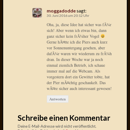
März
moggadodde
sagt:
2012
30. Juni 2016 um 20:12 Uhr
Februar
2012
Oha, ja, diese Idee hat sicher was fÃ¼r
Januar
sich! Aber wenn ich etwas bin, dann
ganz sicher kein frÃ¼her Vogel
2012
Gerne hÃ¤tte ich die Piers auch kurz
Dezemb
vor Sonnenuntergang gesehen, aber
2011
dafÃ¼r waren wir wiederum zu frÃ¼h
Novem
dran. In dieser Woche war ja noch
2011
einmal ziemlich Betrieb, ich schaue
Oktobe
immer mal auf die Webcam. Als
2011
vorgestern dort ein Gewitter tobte, hat
Septem
der Pier mÃ¤chtig geschaukelt. Das
2011
wÃ¤re sicher auch interessant gewesen!
August
Antworten
2011
Juli
2011
Schreibe einen Kommentar
Juni
2011
Deine E-Mail-Adresse wird nicht veröffentlicht.