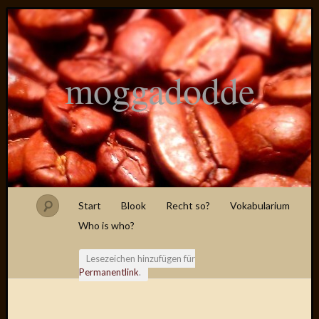
moggadodde
Start
Blook
Recht so?
Vokabularium
Who is who?
Lesezeichen hinzufügen für
Permanentlink
.