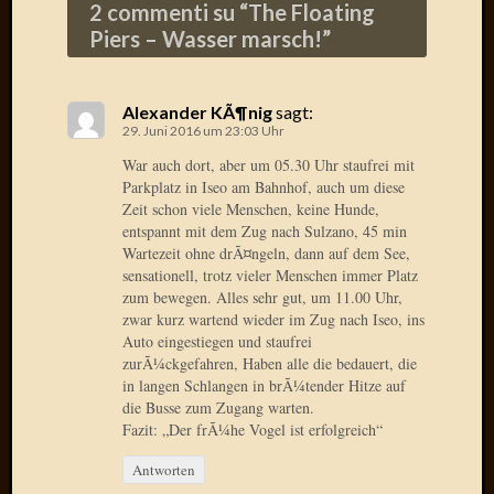
2013
2 commenti su “
The Floating
Januar
Piers – Wasser marsch!
”
2013
Dezemb
2012
Alexander KÃ¶nig
sagt:
Novem
29. Juni 2016 um 23:03 Uhr
2012
War auch dort, aber um 05.30 Uhr staufrei mit
Oktobe
Parkplatz in Iseo am Bahnhof, auch um diese
2012
Zeit schon viele Menschen, keine Hunde,
Septem
entspannt mit dem Zug nach Sulzano, 45 min
2012
Wartezeit ohne drÃ¤ngeln, dann auf dem See,
August
sensationell, trotz vieler Menschen immer Platz
2012
zum bewegen. Alles sehr gut, um 11.00 Uhr,
Juli
zwar kurz wartend wieder im Zug nach Iseo, ins
Auto eingestiegen und staufrei
2012
zurÃ¼ckgefahren, Haben alle die bedauert, die
Juni
in langen Schlangen in brÃ¼tender Hitze auf
2012
die Busse zum Zugang warten.
Mai
Fazit: „Der frÃ¼he Vogel ist erfolgreich“
2012
April
Antworten
2012