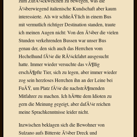
zum ZurÃ¼ckweichen zu bewegen, was die
März
2016
Ã¼berwiegend italienische Kundschaft aber kaum
Februar
interessierte. Als wir schlieÃŸlich in einem Bus
2016
mit vermutlich richtiger Destination standen, traute
Novem
ich meinen Augen nicht: Von den Ã¼ber die vielen
2015
Stunden verkehrenden Bussen war unser Bus
Oktobe
genau der, den sich auch das Herrchen vom
2015
Septem
Hechelhund fÃ¼r die RÃ¼ckfahrt ausgesucht
2015
hatte. Immer wieder versuchte das vÃ¶llig
August
erschÃ¶pfte Tier, sich zu legen, aber immer wieder
2015
zog sein herzloses Herrchen ihn an der Leine bei
Juli
FuÃŸ, um Platz fÃ¼r die nachstrÃ¶menden
2015
Juni
Mitfahrer zu machen. Ich hÃ¤tte dem Idioten zu
2015
gern die Meinung gegeigt, aber dafÃ¼r reichen
Mai
meine Sprachkenntnisse leider nicht.
2015
April
Inzwischen beklagen sich die Bewohner von
2015
Sulzano aufs Bitterste Ã¼ber Dreck und
März