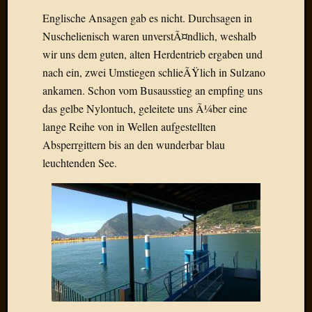
Der
Englische Ansagen gab es nicht. Durchsagen in
heiÃŸe
Nuschelienisch waren unverstÃ¤ndlich, weshalb
Draht
wir uns dem guten, alten Herdentrieb ergaben und
Ralf
nach ein, zwei Umstiegen schlieÃŸlich in Sulzano
zu
Der
ankamen. Schon vom Busausstieg an empfing uns
heiÃŸe
das gelbe Nylontuch, geleitete uns Ã¼ber eine
Draht
lange Reihe von in Wellen aufgestellten
Mogga
Absperrgittern bis an den wunderbar blau
zu
leuchtenden See.
Der
heiÃŸe
Draht
Blogroll
Alohad
Anony
Dramaq