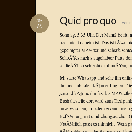
Quid pro quo
Okt.
von
m
16
Sonntag, 5.35 Uhr. Der MamS betritt 
noch nicht daheim ist. Das ist fÃ¼r mic
gepeinigter MÃ¼tter und schlafe schle
SchoÃŸes nach stattgehabter Party den
schlieÃŸlich schlecht da drauÃŸen, u
Ich starte Whatsapp und sehe ihn onli
ihn noch abholen kÃ¶nne, fragt er. Die
jemand kÃ¶nne ihn fast bis MÃ¤delhof
Bushaltestelle dort wird zum Treffpunk
unverwaschen, trotzdem erkennt mein g
BefÃ¼llung mit umdrehungsreichen Ge
NatÃ¼rlich passt es mir nicht. Wem pa
BÃ¼rschlein aus der Pampa zu pflÃ¼