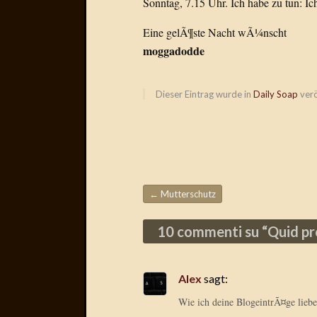
Sonntag, 7.15 Uhr. Ich habe zu tun: I
Eine gelÃ¶ste Nacht wÃ¼nscht
moggadodde
Dieser Eintrag wurde in
Daily Soap
verö
←
Mutterschutz
Beitragsnavigation
10 commenti su “
Quid pr
Alex
sagt:
Wie ich deine BlogeintrÃ¤ge lieb