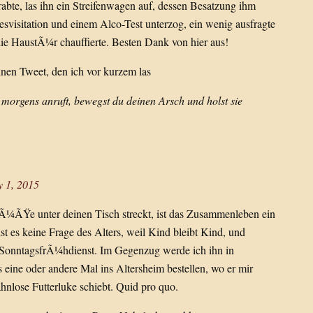
abte, las ihn ein Streifenwagen auf, dessen Besatzung ihm
esvisitation und einem Alco-Test unterzog, ein wenig ausfragte
die HaustÃ¼r chauffierte. Besten Dank von hier aus!
inen Tweet, den ich vor kurzem las
orgens anruft, bewegst du deinen Arsch und holst sie
y 1, 2015
FÃ¼ÃŸe unter deinen Tisch streckt, ist das Zusammenleben ein
es keine Frage des Alters, weil Kind bleibt Kind, und
 SonntagsfrÃ¼hdienst. Im Gegenzug werde ich ihn in
as eine oder andere Mal ins Altersheim bestellen, wo er mir
nlose Futterluke schiebt. Quid pro quo.