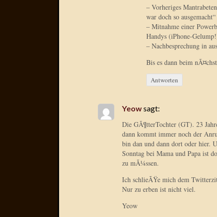
– Vorheriges Mantrabete
war doch so ausgemacht“
– Mitnahme einer Powerb
Handys (iPhone-Gelump!
– Nachbesprechung in aus
Bis es dann beim nÃ¤chst
Antworten
Yeow
sagt:
Die GÃ¶tterTochter (GT). 23 Jahre
dann kommt immer noch der Anruf
bin dan und dann dort oder hier.
Sonntag bei Mama und Papa ist do
zu mÃ¼ssen.
Ich schlieÃŸe mich dem Twitterzit
Nur zu erben ist nicht viel.
Yeow