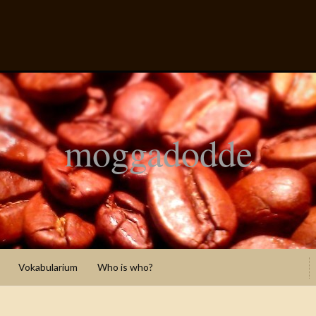
moggadodde
Vokabularium
Who is who?