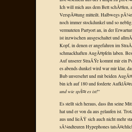
Ich will mich aus dem Bett schÃ¤len, 
VerspÃ¤tung mitteilt. Halbwegs pÃ¼nkt
noch immer stockdunkel und so neblig, 
vermuteten Partyort an, in der Erwar
ist inzwischen ausgeschaltet und allmÃ
Kopf, in denen er angefahren im StraÃ
schmackhaften AugÃ¤pfeln laben. Bes
Auf unserer StraÃŸe kommt mir ein Pol
es abends dunkel wird war mir klar, d
Bub unversehrt und mit beiden AugÃ¤
bin ich auf 180 und forderte AufklÃ¤r
und wie spÃ¤t es ist!
“
Es stellt sich heraus, dass ihn seine 
hat und er von da aus gelaufen ist. Tr
aus und lieÃŸ sich auch nicht mehr st
sÃ¼ndteuren Hypephones tatsÃ¤chlich