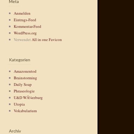
Meta
Anmelden
Eintrags-Feed
Kommentar-Feed
WordPress.org
Verwendet
All in one Favicon
Kategorien
Amazonentod
Brainstorming
Daily Soap
Phraseologie
U&D WÃ¼rzburg
Utopia
Vokabularium
Archiv