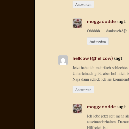
Antworten
moggadodde
sagt:
Ohhhhh … dankeschÃ¶n l
Antworten
hellcow (@hellcow)
sagt:
Jetzt habe ich mehrfach schlechte
Unterleinach gibt, aber hol mich 
Naja dann schick ich sie kommend
Antworten
moggadodde
sagt:
Ich lebe jetzt seit mehr a
auseinanderhalten. Darau
Hilfreich ist: