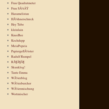
Frau Quadratmeter
Frau SÃ¼ÃŸ
Hazamelistan
HÃ¼hnerschreck
Hey Tube
kleinlain
KneeBee
Kochdepp
MeiaPopeia
PapiergeflÃ¼ster
Radulf Rumpel
RÃ¶Ã¶Ã¶
Skunklog!
Tante Emma
WÃ¼rzblog
WÃ¼rzburcher
WÃ¼rzmischung
Wortmischer