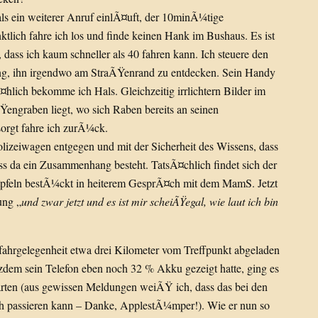
als ein weiterer Anruf einlÃ¤uft, der 10minÃ¼tige
lich fahre ich los und finde keinen Hank im Bushaus. Es ist
dass ich kaum schneller als 40 fahren kann. Ich steuere den
tung, ihn irgendwo am StraÃŸenrand zu entdecken. Sein Handy
¤hlich bekomme ich Hals. Gleichzeitig irrlichtern Bilder im
Ÿengraben liegt, wo sich Raben bereits an seinen
orgt fahre ich zurÃ¼ck.
izeiwagen entgegen und mit der Sicherheit des Wissens, dass
ass da ein Zusammenhang besteht. TatsÃ¤chlich findet sich der
pfeln bestÃ¼ckt in heiterem GesprÃ¤ch mit dem MamS. Jetzt
ung „
und zwar jetzt und es ist mir scheiÃŸegal, wie laut ich bin
Mitfahrgelegenheit etwa drei Kilometer vom Treffpunkt abgeladen
otzdem sein Telefon eben noch 32 % Akku gezeigt hatte, ging es
arten (aus gewissen Meldungen weiÃŸ ich, dass das bei den
 passieren kann – Danke, ApplestÃ¼mper!). Wie er nun so