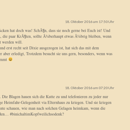
18. Oktober 2016 um 17:50 Uhr
ken hat doch was! SchÃ¶n, dass sie noch gerne bei Euch ist! Und
, die paar KrÃ¶ten, sollte Ã¼berhaupt etwas Ã¼brig bleiben, wenn
t werden will.
 erst recht seit Dixie ausgezogen ist, hat sich das mit dem
r aber erledigt, Trotzdem besucht sie uns gern, besonders, wenn was
kommt
18. Oktober 2016 um 07:20 Uhr
ie Blagen hauen sich die Kutte zu und telefonieren zu jeder nur
ige Heimfahr-Gelegenheit via Elternhaus zu kriegen. Und sie kriegen
nnte schauen, wie man nach solchen Gelagen heimkam, wenn die
nden… #binichaltimKopfweilichsodenk?