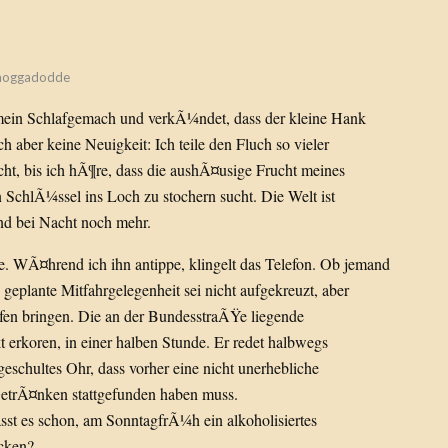
oggadodde
mein Schlafgemach und verkÃ¼ndet, dass der kleine Hank
h aber keine Neuigkeit: Ich teile den Fluch so vieler
cht, bis ich hÃ¶re, dass die aushÃ¤usige Frucht meines
 SchlÃ¼ssel ins Loch zu stochern sucht. Die Welt ist
nd bei Nacht noch mehr.
ne. WÃ¤hrend ich ihn antippe, klingelt das Telefon. Ob jemand
 geplante Mitfahrgelegenheit sei nicht aufgekreuzt, aber
en bringen. Die an der BundesstraÃŸe liegende
t erkoren, in einer halben Stunde. Er redet halbwegs
eschultes Ohr, dass vorher eine nicht unerhebliche
trÃ¤nken stattgefunden haben muss.
sst es schon, am SonntagfrÃ¼h ein alkoholisiertes
cken?