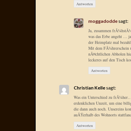
Antworten
moggadodde
sagt:
Ja, zusammen frÃ¼hstÃ¼c
was das Erbe angeht … ja
der Heimplatz mal bezahl
Mit dem FÃ¼hrerschein und
nÃ¤chtlichen Abholen hie
leckeres auf den Tisch 
Antworten
Christian Kelle
sagt:
Was ein Unterschied zu frÃ¼her… D
erdenklichen Unzeit, um eine bill
die dann auch noch. Unsereins ko
auÃŸerhalb des Wohnorts stattfa
Antworten