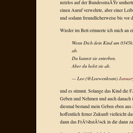
netzlos auf der BundesstraÃŸe umhertr
einen Anruf verwehrte, aber einer Leib
und sodann freundlicherweise bis vor 
Wieder im Bett erinnerte ich mich an e
Wenn Dich dein Kind um 0345h m
ab.
Du kannst sie enterben.
Aber du holst sie ab.
— Leo (@Loewenkram)
Januar
und es stimmt. Solange das Kind die 
Geben und Nehmen und auch danach ist 
diesmal bestand mein Geben eben aus
hoffentlich ferner Zukunft vielleicht d
dann das FrÃ¼hstÃ¼ck in die dann zah