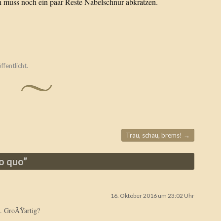
ch muss noch ein paar Reste Nabelschnur abkratzen.
ffentlicht.
Trau, schau, brems!
→
o quo
”
16. Oktober 2016 um 23:02 Uhr
e. GroÃŸartig?