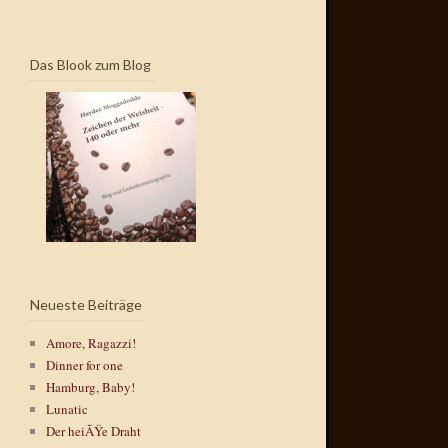
Das Blook zum Blog
Neueste Beiträge
Amore, Ragazzi!
Dinner for one
Hamburg, Baby!
Lunatic
Der heiÃŸe Draht