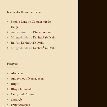
Neueste Kommentare
Sophie Lane
zu
Contact mit Dr.
Heigel
Andrea Arndt
zu
Dinner for one
Moggadodde
zu
Der heiÃŸe Draht
Ralf
zu
Der heiÃŸe Draht
Moggadodde
zu
Der heiÃŸe Draht
Blogroll
Alohadan
Anonymous Dramaqueen
Birgit
Blogschokolade
Curry and Culture
dasaweb
Frater Aloisius