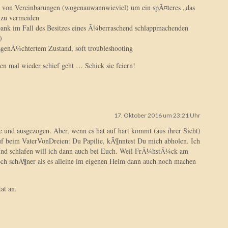
n von Vereinbarungen (wogenauwannwieviel) um ein spÃ¤teres „das
 zu vermeiden
ank im Fall des Besitzes eines Ã¼berraschend schlappmachenden
)
genÃ¼chtertem Zustand, soft troubleshooting
en mal wieder schief geht … Schick sie feiern!
17. Oktober 2016 um 23:21 Uhr
 und ausgezogen. Aber, wenn es hat auf hart kommt (aus ihrer Sicht)
 beim VaterVonDreien: Du Papilie, kÃ¶nntest Du mich abholen. Ich
 Und schlafen will ich dann auch bei Euch. Weil FrÃ¼hstÃ¼ck am
ch schÃ¶ner als es alleine im eigenen Heim dann auch noch machen
at an.