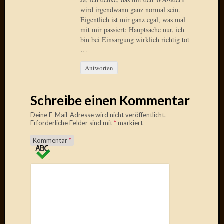
Verwen
wird irgendwann ganz normal sein.
All
Eigentlich ist mir ganz egal, was mal
in
mit mir passiert: Hauptsache nur, ich
one
bin bei Einsargung wirklich richtig tot
Favico
…
Antworten
Kategori
Schreibe einen Kommentar
Amazo
Brains
Deine E-Mail-Adresse wird nicht veröffentlicht.
Daily
Erforderliche Felder sind mit
*
markiert
Soap
Kommentar
*
Phraseo
U&D
WÃ¼rz
Utopia
Vokabu
Archiv