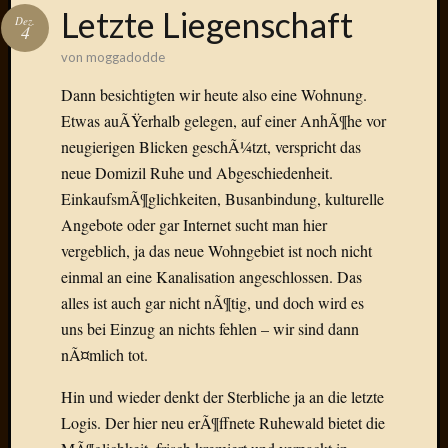
Das
Letzte Liegenschaft
Dez.
Blook
4
zum
von
moggadodde
Blog
Dann besichtigten wir heute also eine Wohnung.
Etwas auÃŸerhalb gelegen, auf einer AnhÃ¶he vor
neugierigen Blicken geschÃ¼tzt, verspricht das
neue Domizil Ruhe und Abgeschiedenheit.
Neueste
Beiträge
EinkaufsmÃ¶glichkeiten, Busanbindung, kulturelle
Angebote oder gar Internet sucht man hier
Amore,
vergeblich, ja das neue Wohngebiet ist noch nicht
Ragazz
einmal an eine Kanalisation angeschlossen. Das
Dinner
for
alles ist auch gar nicht nÃ¶tig, und doch wird es
one
uns bei Einzug an nichts fehlen – wir sind dann
Hambur
nÃ¤mlich tot.
Baby!
Lunati
Hin und wieder denkt der Sterbliche ja an die letzte
Der
Logis. Der hier neu erÃ¶ffnete Ruhewald bietet die
heiÃŸe