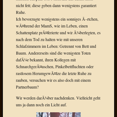
Der
nicht fett; diese geben dann wenigstens garantiert
heiÃŸe
Ruhe.
Draht
Ich bevorzugte wenigstens ein sonniges Ã–rtchen,
Ralf
wÃ¤hrend der MamS, wie im Leben, einen
zu
Schattenplatz prÃ¤ferierte und wir Ã¼berlegten, es
Der
heiÃŸe
nach dem Tod zu halten wie mit unseren
Draht
Schlafzimmern im Leben: Getrennt von Bett und
Mogga
Baum. Andererseits sind die wenigsten Toten
zu
dafÃ¼r bekannt, ihren Kollegen mit
Der
SchnarchgerÃ¤uschen, Pinkelbettfluchten oder
heiÃŸe
rastlosem HerumgewÃ¤lze die letzte Ruhe zu
Draht
rauben, versuchen wir es also doch mit einem
Partnerbaum?
Blogroll
Wir werden darÃ¼ber nachdenken. Vielleicht geht
Alohad
uns ja dann noch ein Licht auf.
Anony
Dramaq