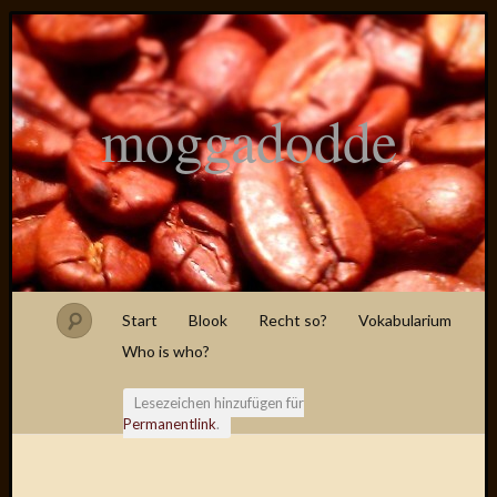
moggadodde
Start
Blook
Recht so?
Vokabularium
Who is who?
Lesezeichen hinzufügen für
Permanentlink
.