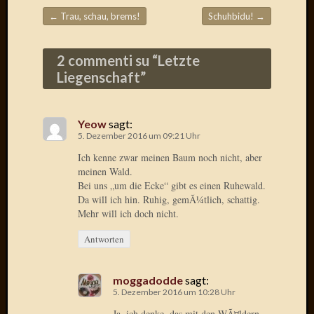
Radulf
←
Trau, schau, brems!
Schuhbidu!
→
Beitragsnavigation
Rumpe
RÃ¶Ã¶
2 commenti su “
Letzte
Skunkl
Tante
Liegenschaft
”
Emma
WÃ¼rz
WÃ¼rzb
Yeow
sagt:
WÃ¼rz
5. Dezember 2016 um 09:21 Uhr
Wortmi
Ich kenne zwar meinen Baum noch nicht, aber
meinen Wald.
Bei uns „um die Ecke“ gibt es einen Ruhewald.
Da will ich hin. Ruhig, gemÃ¼tlich, schattig.
Meta
Mehr will ich doch nicht.
Anmel
Antworten
Eintrag
Feed
Kommen
moggadodde
sagt:
Feed
5. Dezember 2016 um 10:28 Uhr
WordPr
Ja, ich denke, das mit den WÃ¤ldern