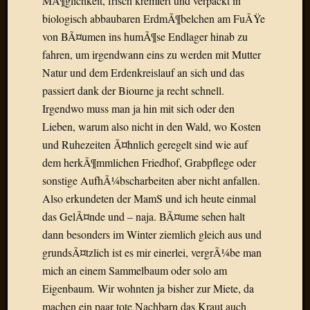
MÃ¶glichkeit, frisch kremiert und verpackt in
Draht
biologisch abbaubaren ErdmÃ¶belchen am FuÃŸe
von BÃ¤umen ins humÃ¶se Endlager hinab zu
Neueste
fahren, um irgendwann eins zu werden mit Mutter
Kommen
Natur und dem Erdenkreislauf an sich und das
passiert dank der Biourne ja recht schnell.
Sophie
Irgendwo muss man ja hin mit sich oder den
Lane
zu
Lieben, warum also nicht in den Wald, wo Kosten
Contac
und Ruhezeiten Ã¤hnlich geregelt sind wie auf
mit
dem herkÃ¶mmlichen Friedhof, Grabpflege oder
Dr.
sonstige AufhÃ¼bscharbeiten aber nicht anfallen.
Heigel
Also erkundeten der MamS und ich heute einmal
Andrea
Arndt
das GelÃ¤nde und – naja. BÃ¤ume sehen halt
zu
dann besonders im Winter ziemlich gleich aus und
Dinner
grundsÃ¤tzlich ist es mir einerlei, vergrÃ¼be man
for
mich an einem Sammelbaum oder solo am
one
Eigenbaum. Wir wohnten ja bisher zur Miete, da
Mogga
machen ein paar tote Nachbarn das Kraut auch
zu