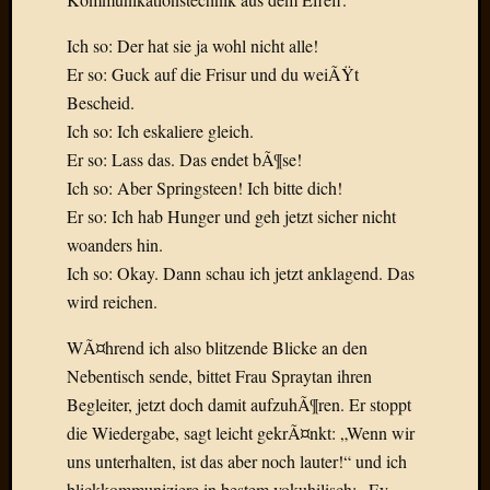
Der
heiÃŸe
Ich so: Der hat sie ja wohl nicht alle!
Draht
Er so: Guck auf die Frisur und du weiÃŸt
Ralf
Bescheid.
zu
Ich so: Ich eskaliere gleich.
Der
Er so: Lass das. Das endet bÃ¶se!
heiÃŸe
Ich so: Aber Springsteen! Ich bitte dich!
Draht
Mogga
Er so: Ich hab Hunger und geh jetzt sicher nicht
zu
woanders hin.
Der
Ich so: Okay. Dann schau ich jetzt anklagend. Das
heiÃŸe
wird reichen.
Draht
WÃ¤hrend ich also blitzende Blicke an den
Nebentisch sende, bittet Frau Spraytan ihren
Blogroll
Begleiter, jetzt doch damit aufzuhÃ¶ren. Er stoppt
Alohad
die Wiedergabe, sagt leicht gekrÃ¤nkt: „Wenn wir
Anony
uns unterhalten, ist das aber noch lauter!“ und ich
Dramaq
blickkommuniziere in bestem vokuhilisch: „Ey,