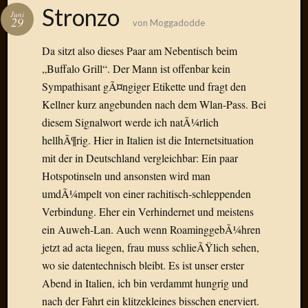
Das
Stronzo
Juni
Blook
29
von
Moggadodde
zum
Blog
Da sitzt also dieses Paar am Nebentisch beim
„Buffalo Grill“. Der Mann ist offenbar kein
Sympathisant gÃ¤ngiger Etikette und fragt den
Kellner kurz angebunden nach dem Wlan-Pass. Bei
Neueste
diesem Signalwort werde ich natÃ¼rlich
Beiträge
hellhÃ¶rig. Hier in Italien ist die Internetsituation
mit der in Deutschland vergleichbar: Ein paar
Amore,
Hotspotinseln und ansonsten wird man
Ragazz
Dinner
umdÃ¼mpelt von einer rachitisch-schleppenden
for
Verbindung. Eher ein Verhindernet und meistens
one
ein Auweh-Lan. Auch wenn RoaminggebÃ¼hren
Hambur
jetzt ad acta liegen, frau muss schlieÃŸlich sehen,
Baby!
wo sie datentechnisch bleibt. Es ist unser erster
Lunati
Abend in Italien, ich bin verdammt hungrig und
Der
heiÃŸe
nach der Fahrt ein klitzekleines bisschen enerviert.