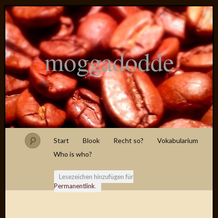
moggadodde
Start
Blook
Recht so?
Vokabularium
Who is who?
Lesezeichen hinzufügen für
Permanentlink
.