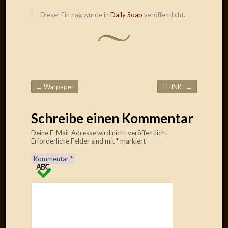
Dieser Eintrag wurde in
Daily Soap
veröffentlicht.
Januar
2025
Juli
2022
Mai
2022
April
←
Warpaper
THINK!
→
Beitragsnavigation
2022
Novem
Schreibe einen Kommentar
2021
Septem
Deine E-Mail-Adresse wird nicht veröffentlicht.
2021
Erforderliche Felder sind mit
*
markiert
Juli
Kommentar
*
2021
Juni
2021
Februar
2021
Dezemb