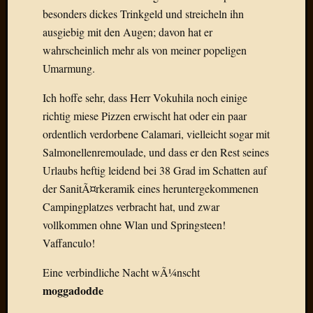
Verwen
besonders dickes Trinkgeld und streicheln ihn
All
ausgiebig mit den Augen; davon hat er
in
wahrscheinlich mehr als von meiner popeligen
one
Favico
Umarmung.
Ich hoffe sehr, dass Herr Vokuhila noch einige
Kategori
richtig miese Pizzen erwischt hat oder ein paar
ordentlich verdorbene Calamari, vielleicht sogar mit
Amazo
Salmonellenremoulade, und dass er den Rest seines
Brains
Urlaubs heftig leidend bei 38 Grad im Schatten auf
Daily
Soap
der SanitÃ¤rkeramik eines heruntergekommenen
Phraseo
Campingplatzes verbracht hat, und zwar
U&D
vollkommen ohne Wlan und Springsteen!
WÃ¼rz
Vaffanculo!
Utopia
Vokabu
Eine verbindliche Nacht wÃ¼nscht
moggadodde
Archiv