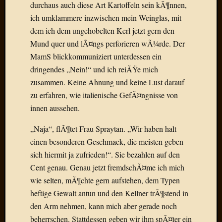
durchaus auch diese Art Kartoffeln sein kÃ¶nnen,
Radulf
ich umklammere inzwischen mein Weinglas, mit
Rumpe
dem ich dem ungehobelten Kerl jetzt gern den
RÃ¶Ã¶
Skunkl
Mund quer und lÃ¤ngs perforieren wÃ¼rde. Der
Tante
MamS blickkommuniziert unterdessen ein
Emma
dringendes „Nein!“ und ich reiÃŸe mich
WÃ¼rz
zusammen. Keine Ahnung und keine Lust darauf
WÃ¼rzb
zu erfahren, wie italienische GefÃ¤ngnisse von
WÃ¼rz
innen aussehen.
Wortmi
„Naja“, flÃ¶tet Frau Spraytan. „Wir haben halt
einen besonderen Geschmack, die meisten geben
Meta
sich hiermit ja zufrieden!“. Sie bezahlen auf den
Anmel
Cent genau. Genau jetzt fremdschÃ¤me ich mich
Eintrag
wie selten, mÃ¶chte gern aufstehen, dem Typen
Feed
heftige Gewalt antun und den Kellner trÃ¶stend in
Kommen
Feed
den Arm nehmen, kann mich aber gerade noch
WordPr
beherrschen. Stattdessen geben wir ihm spÃ¤ter ein