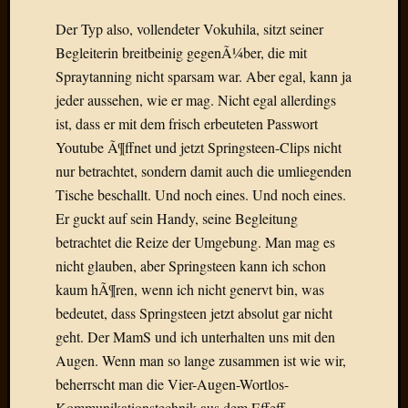
Draht
Der Typ also, vollendeter Vokuhila, sitzt seiner
Begleiterin breitbeinig gegenÃ¼ber, die mit
Neueste
Spraytanning nicht sparsam war. Aber egal, kann ja
Kommen
jeder aussehen, wie er mag. Nicht egal allerdings
ist, dass er mit dem frisch erbeuteten Passwort
Sophie
Lane
Youtube Ã¶ffnet und jetzt Springsteen-Clips nicht
zu
nur betrachtet, sondern damit auch die umliegenden
Contac
Tische beschallt. Und noch eines. Und noch eines.
mit
Er guckt auf sein Handy, seine Begleitung
Dr.
betrachtet die Reize der Umgebung. Man mag es
Heigel
Andrea
nicht glauben, aber Springsteen kann ich schon
Arndt
kaum hÃ¶ren, wenn ich nicht genervt bin, was
zu
bedeutet, dass Springsteen jetzt absolut gar nicht
Dinner
geht. Der MamS und ich unterhalten uns mit den
for
Augen. Wenn man so lange zusammen ist wie wir,
one
beherrscht man die Vier-Augen-Wortlos-
Mogga
zu
Kommunikationstechnik aus dem Effeff.