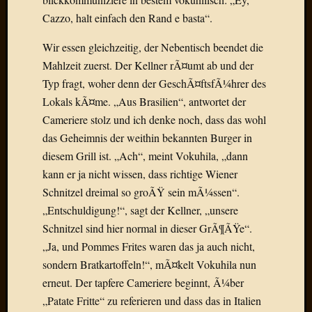
Birgit
Cazzo, halt einfach den Rand e basta“.
Blogsc
Curry
Wir essen gleichzeitig, der Nebentisch beendet die
and
Mahlzeit zuerst. Der Kellner rÃ¤umt ab und der
Culture
dasawe
Typ fragt, woher denn der GeschÃ¤ftsfÃ¼hrer des
Frater
Lokals kÃ¤me. „Aus Brasilien“, antwortet der
Aloisiu
Cameriere stolz und ich denke noch, dass das wohl
Frau
das Geheimnis der weithin bekannten Burger in
Quadra
diesem Grill ist. „Ach“, meint Vokuhila, „dann
Frau
SÃ¼Ã
kann er ja nicht wissen, dass richtige Wiener
Hazame
Schnitzel dreimal so groÃŸ sein mÃ¼ssen“.
HÃ¼hne
„Entschuldigung!“, sagt der Kellner, „unsere
Hey
Schnitzel sind hier normal in dieser GrÃ¶ÃŸe“.
Tube
„Ja, und Pommes Frites waren das ja auch nicht,
kleinla
sondern Bratkartoffeln!“, mÃ¤kelt Vokuhila nun
KneeB
Kochd
erneut. Der tapfere Cameriere beginnt, Ã¼ber
MeiaPo
„Patate Fritte“ zu referieren und dass das in Italien
Papierg