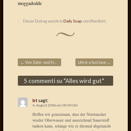
moggadodde
Radulf
Rumpe
RÃ¶Ã¶
Dieser Eintrag wurde in
Daily Soap
veröffentlicht.
Skunkl
Tante
Emma
WÃ¼rz
WÃ¼rzb
WÃ¼rz
←
Von Zahn- und HÃ¼ftgold …
Life in a fast lane
→
Wortmi
Beitragsnavigation
5 commenti su “
Alles wird gut
”
Meta
Anmel
bt
sagt:
Eintrag
6. August 2006 um 00:04 Uhr
Feed
Kommen
Hoffen wir gemeinsam, dass der Netztaucher
wieder Oberwasser und ausreichend Sauerstoff
Feed
tanken kann, solange wie er diesmal abgetaucht
WordPr