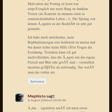
Motivation das Posting zu lesen war
ursprÃ¼nglich nur mein Hang zu dunklen
Januar
Texten (als Kontrast zu meinem sonst so
2025
sonnenscheinhaften Leben ;-)). Der Sprung von
Juli
deinen Ã„ngsten zu der RealitÃ¤t ist sehr gut
2022
gemacht.
Mai
2022
Ich habe mich entschieden, mein
April
Replikationsorgan rein lustbetont zu nutzen und
bin damit sicher keine Hilfe fÃ¼r Fragen der
2022
Erziehung. Trotzdem kann ich gut
Novem
nachvollziehen, dass die Ã„ngste um das eigene
2021
Fleisch und Blut sehr groÃŸ sind – vermutlich
Septem
meistens grÃ¶ÃŸer als notwendig. Nur weiÃŸ
2021
man das vorher nie.
Juli
2021
Antworten
Juni
2021
Mephisto
sagt:
Februar
8. August 2006 um 00:04 Uhr
2021
Ã„hm… irgendwie muÃŸ ich mich etwas
Dezemb