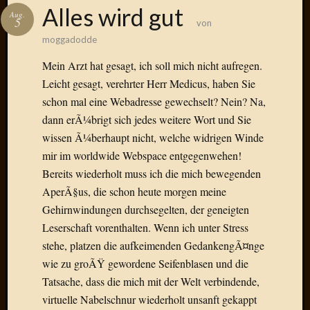
Das
Alles wird gut
Aug.
Blook
5
von
zum
moggadodde
Blog
Mein Arzt hat gesagt, ich soll mich nicht aufregen.
Leicht gesagt, verehrter Herr Medicus, haben Sie
schon mal eine Webadresse gewechselt? Nein? Na,
dann erÃ¼brigt sich jedes weitere Wort und Sie
Neueste
Beiträge
wissen Ã¼berhaupt nicht, welche widrigen Winde
mir im worldwide Webspace entgegenwehen!
Amore,
Bereits wiederholt muss ich die mich bewegenden
Ragazz
AperÃ§us, die schon heute morgen meine
Dinner
for
Gehirnwindungen durchsegelten, der geneigten
one
Leserschaft vorenthalten. Wenn ich unter Stress
Hambur
stehe, platzen die aufkeimenden GedankengÃ¤nge
Baby!
wie zu groÃŸ gewordene Seifenblasen und die
Lunati
Tatsache, dass die mich mit der Welt verbindende,
Der
virtuelle Nabelschnur wiederholt unsanft gekappt
heiÃŸe