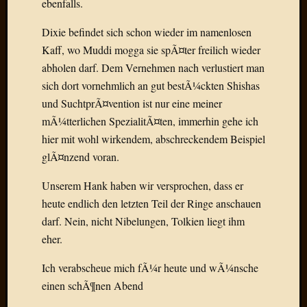
ebenfalls.
Birgit
Blogsc
Dixie befindet sich schon wieder im namenlosen
Curry
and
Kaff, wo Muddi mogga sie spÃ¤ter freilich wieder
Culture
abholen darf. Dem Vernehmen nach verlustiert man
dasawe
sich dort vornehmlich an gut bestÃ¼ckten Shishas
Frater
und SuchtprÃ¤vention ist nur eine meiner
Aloisiu
mÃ¼tterlichen SpezialitÃ¤ten, immerhin gehe ich
Frau
hier mit wohl wirkendem, abschreckendem Beispiel
Quadra
Frau
glÃ¤nzend voran.
SÃ¼Ã
Hazame
Unserem Hank haben wir versprochen, dass er
HÃ¼hne
heute endlich den letzten Teil der Ringe anschauen
Hey
darf. Nein, nicht Nibelungen, Tolkien liegt ihm
Tube
eher.
kleinla
KneeB
Ich verabscheue mich fÃ¼r heute und wÃ¼nsche
Kochd
einen schÃ¶nen Abend
MeiaPo
Papierg