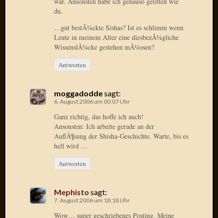
war. Ansonsten habe ich genauso gelitten wie
Verwen
du.
All
in
…gut bestÃ¼ckte Sishas? Ist es schlimm wenn
one
Leute in meinem Alter eine diesbezÃ¼gliche
Favico
WissenslÃ¼cke gestehen mÃ¼ssen?
Antworten
Kategori
moggadodde
sagt:
Amazo
6. August 2006 um 00:07 Uhr
Brains
Ganz richtig, das hoffe ich auch!
Daily
Ansonsten: Ich arbeite gerade an der
Soap
AuflÃ¶sung der Shisha-Geschichte. Warte, bis es
Phraseo
hell wird …
U&D
WÃ¼rz
Antworten
Utopia
Vokabu
Mephisto
sagt:
7. August 2006 um 18:18 Uhr
Wow… super geschriebenes Posting. Meine
Archiv