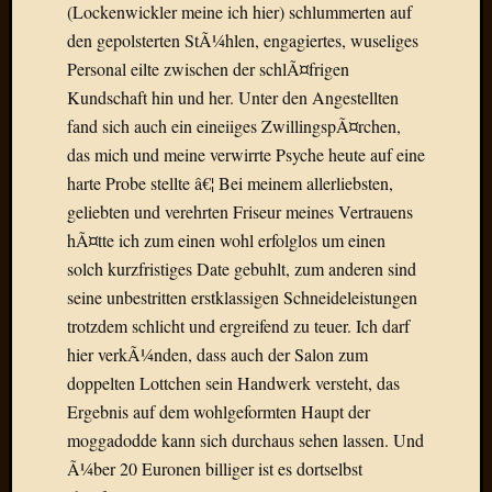
(Lockenwickler meine ich hier) schlummerten auf
Der
den gepolsterten StÃ¼hlen, engagiertes, wuseliges
heiÃŸe
Draht
Personal eilte zwischen der schlÃ¤frigen
Ralf
Kundschaft hin und her. Unter den Angestellten
zu
fand sich auch ein eineiiges ZwillingspÃ¤rchen,
Der
das mich und meine verwirrte Psyche heute auf eine
heiÃŸe
harte Probe stellte â€¦ Bei meinem allerliebsten,
Draht
geliebten und verehrten Friseur meines Vertrauens
Mogga
zu
hÃ¤tte ich zum einen wohl erfolglos um einen
Der
solch kurzfristiges Date gebuhlt, zum anderen sind
heiÃŸe
seine unbestritten erstklassigen Schneideleistungen
Draht
trotzdem schlicht und ergreifend zu teuer. Ich darf
hier verkÃ¼nden, dass auch der Salon zum
doppelten Lottchen sein Handwerk versteht, das
Blogroll
Ergebnis auf dem wohlgeformten Haupt der
Alohad
moggadodde kann sich durchaus sehen lassen. Und
Anony
Ã¼ber 20 Euronen billiger ist es dortselbst
Dramaq