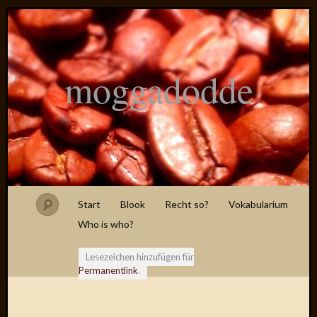
moggadodde
Start
Blook
Recht so?
Vokabularium
Who is who?
Lesezeichen hinzufügen für
Permanentlink
.