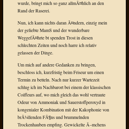
Draht
wurde, bringt mich so ganz allmÃ¤hlich an den
Rand der Raserei.
Neueste
Nun, ich kann nichts daran Ã¤ndern, einzig mein
Kommen
der geliebte MamS und der wunderbare
WeggefÃ¤hrte bt spenden Trost in diesen
Sophie
schlechten Zeiten und noch harre ich relativ
Lane
zu
gelassen der Dinge.
Contac
mit
Um mich auf andere Gedanken zu bringen,
Dr.
beschloss ich, kurzfristig beim Friseur um einen
Heigel
Termin zu betteln. Nach nur kurzer Wartezeit
Andrea
schlug ich im Nachbarort bei einem der klassischen
Arndt
Coiffeurs auf, wo mich gleich das wohl vertraute
zu
Odeur von Ammoniak und Sauerstoffperoxyd in
Dinner
for
kongenialer Kombination mit der Kakophonie von
one
brÃ¼llenden FÃ¶ns und brummelnden
Mogga
Trockenhauben empfing. Gewickelte Ã–mchens
zu