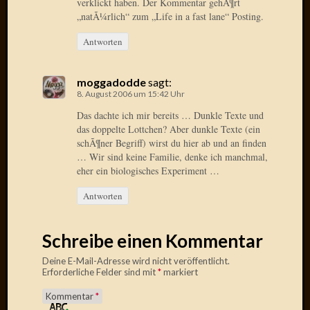
verklickt haben. Der Kommentar gehÃ¶rt
2020
„natÃ¼rlich“ zum „Life in a fast lane“ Posting.
Novem
2020
Antworten
Oktobe
2020
April
moggadodde
sagt:
8. August 2006 um 15:42 Uhr
2020
Februar
Das dachte ich mir bereits … Dunkle Texte und
2020
das doppelte Lottchen? Aber dunkle Texte (ein
Dezemb
schÃ¶ner Begriff) wirst du hier ab und an finden
2019
… Wir sind keine Familie, denke ich manchmal,
eher ein biologisches Experiment …
Novem
2019
Antworten
Septem
2019
Mai
Schreibe einen Kommentar
2019
Deine E-Mail-Adresse wird nicht veröffentlicht.
März
Erforderliche Felder sind mit
*
markiert
2019
Februar
Kommentar
*
2019