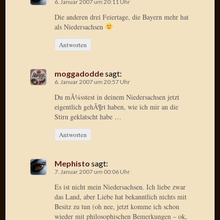
6. Januar 2007 um 20:11 Uhr
2020
Novem
Die anderen drei Feiertage, die Bayern mehr hat
2020
als Niedersachsen
Oktobe
Antworten
2020
April
2020
moggadodde
sagt:
Februar
6. Januar 2007 um 20:57 Uhr
2020
Du mÃ¼sstest in deinem Niedersachsen jetzt
Dezemb
eigentlich gehÃ¶rt haben, wie ich mir an die
2019
Stirn geklatscht habe …
Novem
2019
Antworten
Septem
2019
Mephisto
sagt:
Mai
7. Januar 2007 um 00:06 Uhr
2019
März
Es ist nicht mein Niedersachsen. Ich liebe zwar
das Land, aber Liebe hat bekanntlich nichts mit
2019
Besitz zu tun (oh nee, jetzt komme ich schon
Februar
wieder mit philosophischen Bemerkungen – ok,
2019