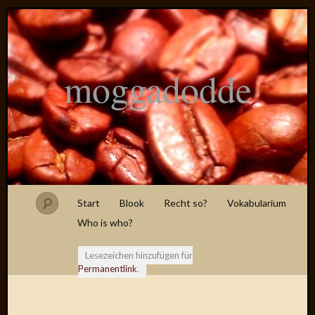
moggadodde
Start
Blook
Recht so?
Vokabularium
Who is who?
Lesezeichen hinzufügen für
Permanentlink
.