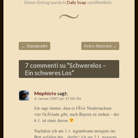
Verwen
Dieser Eintrag wurde in
Daily Soap
veröffentlicht.
All
in
one
Favico
←
Standpunkt
Astro-Abzocke
→
Kategori
Beitragsnavigation
Amazo
7 commenti su “
Schwerelos –
Brains
Ein schweres Los
”
Daily
Soap
Phraseo
Mephisto
sagt:
U&D
6. Januar 2007 um 17:03 Uhr
WÃ¼rz
Ich sage immer, dass es fÃ¼r Niedersachsen
Utopia
vier GrÃ¼nde gibt, nach Bayern zu ziehen – der
Vokabu
6.1. ist einer davon
Nachdem ich am 1.1. irgendwann morgens ins
Bett gefallen bin, „durfte“ ich am 2.1. morgens
Archiv