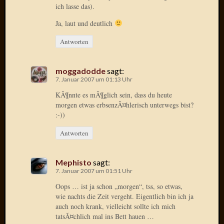
ich lasse das).
Oktobe
2018
Ja, laut und deutlich
März
Antworten
2018
Februar
2018
moggadodde
sagt:
Januar
7. Januar 2007 um 01:13 Uhr
2018
KÃ¶nnte es mÃ¶glich sein, dass du heute
Novem
morgen etwas erbsenzÃ¤hlerisch unterwegs bist?
2017
:-))
Oktobe
2017
Antworten
August
2017
Mephisto
sagt:
Juli
7. Januar 2007 um 01:51 Uhr
2017
Juni
Oops … ist ja schon „morgen“, tss, so etwas,
wie nachts die Zeit vergeht. Eigentlich bin ich ja
2017
auch noch krank, vielleicht sollte ich mich
Mai
tatsÃ¤chlich mal ins Bett hauen …
2017