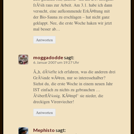
frÃ¼h raus zur Arbeit. Am 3.1. habe ich dann
Januar
versucht, eine aufkommende ErkÃ¤ltung mit
der Bio-Sauna zu erschlagen – hat nicht ganz
2025
geklappt. Nee, die erste Woche haken wir jetzt
Juli
mal besser ab…
2022
Mai
Antworten
2022
April
2022
moggadodde
sagt:
6. Januar 2007 um 19:27 Uhr
Novem
2021
Ã„h, dÃ¼rfte ich erfahren, was die anderen drei
Septem
GrÃ¼nde wÃ¤ren, nur so interessehalber?
2021
Siehst du, die erste Woche in einem neuen Jahr
IST einfach zu nichts zu gebrauchen …
Juli
Ã¼berflÃ¼ssig. KÃ¤mpf‘ sie nieder, die
2021
dreckigen Virenviecher!
Juni
2021
Antworten
Februar
2021
Dezemb
Mephisto
sagt: