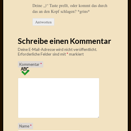
April
Deine „)“ Taste prellt, oder kommt das durch
2017
das an den Kopf schlagen? *grins*
Februar
Antworten
2017
Januar
2017
Schreibe einen Kommentar
Dezemb
2016
Deine E-Mail-Adresse wird nicht veröffentlicht.
Erforderliche Felder sind mit
*
markiert
Oktobe
2016
Kommentar
*
Septem
2016
August
2016
Juni
2016
Mai
2016
April
2016
Name
*