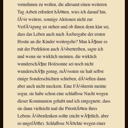
vornehmen zu wollen, die allesamt einen weiteren
Der
heiÃŸe
Tag Arbeit erfordert hÃ¤tten, wies ich darauf hin,
Draht
fÃ¼r weitere, sonnige Aktionen nicht zur
Ralf
VerfÃ¼gung zu stehen und ob ihnen denn klar sei,
zu
dass das Leben auch nach Ãœbergabe der ersten
Der
Hostie an die Kinder weitergehe? Man kÃ¶nne es
heiÃŸe
mit der Perfektion auch Ã¼bertreiben, sagte ich
Draht
Mogga
und wenn sie wirklich meinten, die wirklich
zu
wunderschÃ¶ne Holzsonne sei noch nicht
Der
wunderschÃ¶n genug, mÃ¼ssten sie halt selbst
heiÃŸe
einige Sonderschichten schieben, dÃ¼rften dann
Draht
aber auch nicht meckern. Eine FÃ¼hrerin meinte
sogar, sie habe schon eine schlaflose Nacht wegen
Blogroll
dieser Kommunion gehabt und ich entgegnete, dass
sie dann vielleicht mal die PrioritÃ¤ten ihres
Alohad
Lebens Ã¼berdenken sollte (nicht wÃ¶rtlich, aber
Anony
so ungefÃ¤hr). Schlaflose NÃ¤chte wegen einer
Dramaq