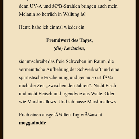
denn UV-A und â€“B-Strahlen bringen auch mein
Radulf
Rumpe
Melanin so herrlich in Wallung â€¦
RÃ¶Ã¶
Skunkl
Heute habe ich einmal wieder ein
Tante
Fremdwort des Tages,
Emma
WÃ¼rz
,
(die) Levitation
WÃ¼rzb
WÃ¼rz
sie umschreibt das freie Schweben im Raum, die
Wortmi
vermeintliche Aufhebung der Schwerkraft und eine
spiritistische Erscheinung und genau so ist fÃ¼r
mich die Zeit „zwischen den Jahren“: Nicht Fisch
Meta
und nicht Fleisch und irgendwie aus Watte. Oder
Anmel
wie Marshmallows. Und ich hasse Marshmallows.
Eintrag
Euch einen ausgefÃ¼llten Tag wÃ¼nscht
Feed
Kommen
moggadodde
Feed
WordPr