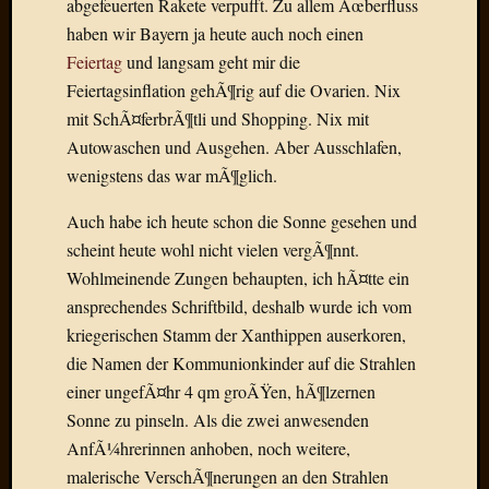
abgefeuerten Rakete verpufft. Zu allem Ãœberfluss
Draht
haben wir Bayern ja heute auch noch einen
Feiertag
und langsam geht mir die
Neueste
Feiertagsinflation gehÃ¶rig auf die Ovarien. Nix
Kommen
mit SchÃ¤ferbrÃ¶tli und Shopping. Nix mit
Autowaschen und Ausgehen. Aber Ausschlafen,
Sophie
Lane
wenigstens das war mÃ¶glich.
zu
Contac
Auch habe ich heute schon die Sonne gesehen und
mit
scheint heute wohl nicht vielen vergÃ¶nnt.
Dr.
Wohlmeinende Zungen behaupten, ich hÃ¤tte ein
Heigel
ansprechendes Schriftbild, deshalb wurde ich vom
Andrea
kriegerischen Stamm der Xanthippen auserkoren,
Arndt
die Namen der Kommunionkinder auf die Strahlen
zu
Dinner
einer ungefÃ¤hr 4 qm groÃŸen, hÃ¶lzernen
for
Sonne zu pinseln. Als die zwei anwesenden
one
AnfÃ¼hrerinnen anhoben, noch weitere,
Mogga
malerische VerschÃ¶nerungen an den Strahlen
zu