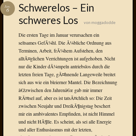
Das
Schwerelos – Ein
Jan.
Blook
6
zum
schweres Los
Blog
von
moggadodde
Die ersten Tage im Januar verursachen ein
seltsames GefÃ¼hl. Die Ã¼bliche Ordnung aus
Terminen, Arbeit, frÃ¼hem Aufstehen, den
Neueste
alltÃ¤glichen Verrichtungen ist aufgehoben. Nicht
Beiträge
nur die Kinder dÃ¼mpeln antriebslos durch die
Amore,
letzten freien Tage, gÃ¤hnende Langeweile breitet
Ragazz
sich aus wie ein bleierner Mantel. Die Bezeichnung
Dinner
â€žzwischen den Jahrenâ€œ gab mir immer
for
RÃ¤tsel auf, aber es ist tatsÃ¤chlich so: Die Zeit
one
Hambur
zwischen Neujahr und DreikÃ¶nigstag beschert
Baby!
mir ein ambivalentes Empfinden, ist nicht Himmel
Lunati
und nicht HÃ¶lle. Es scheint, als sei alle Energie
Der
und aller Enthusiasmus mit der letzten,
heiÃŸe