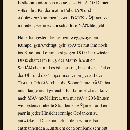
Birgit
Erstkommunion, ich meine, also bitte! Die Damen
Blogsc
sollen ihre Kinder mal in PubertÃ¤t und
Curry
Adoleszenz kommen lassen, DANN kÃ¶nnen sie
and
mitreden, wenn es um schlaflose NÃ¤chte geht!
Culture
dasawe
Hank hat gestern bei seinem weggezogenen
Frater
Kumpel genÃ¤chtigt, geht spÃ¤ter mit ihm noch
Aloisiu
ins Kino und kommt erst gegen 18.00 Uhr wieder.
Frau
Quadra
Dixie chattet im ICQ, der MamS hÃ¤lt ein
Frau
SchlÃ¤fchen und es ist hier still, bis auf das Ticken
SÃ¼Ã
der Uhr und das Tippen meiner Finger auf der
Hazame
Tastatur. Ich fÃ¼rchte, die Sonne heute frÃ¼h hat
HÃ¼hne
noch lange nicht gereicht. Ich fahre jetzt mal kurz
Hey
Tube
nach MÃ¼nz-Mallorca, um mir fÃ¼r 20 Minuten
kleinla
wenigstens imitierte Strahlen zu gÃ¶nnen und ein
KneeB
paar in jeder Hinsicht sonnige Gedanken zu
Kochd
entwickeln. Das kann ich in dem wunderbar
MeiaPo
entspannenden Kunstlicht der Sonnbank sehr gut
Papierg