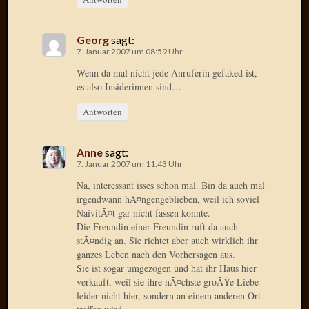
Januar
Georg
sagt:
2025
7. Januar 2007 um 08:59 Uhr
Juli
2022
Wenn da mal nicht jede Anruferin gefaked ist,
Mai
es also Insiderinnen sind…
2022
Antworten
April
2022
Novem
Anne
sagt:
2021
7. Januar 2007 um 11:43 Uhr
Septem
Na, interessant isses schon mal. Bin da auch mal
2021
irgendwann hÃ¤ngengeblieben, weil ich soviel
Juli
NaivitÃ¤t gar nicht fassen konnte.
2021
Die Freundin einer Freundin ruft da auch
Juni
stÃ¤ndig an. Sie richtet aber auch wirklich ihr
2021
ganzes Leben nach den Vorhersagen aus.
Februar
Sie ist sogar umgezogen und hat ihr Haus hier
verkauft, weil sie ihre nÃ¤chste groÃŸe Liebe
2021
leider nicht hier, sondern an einem anderen Ort
Dezemb