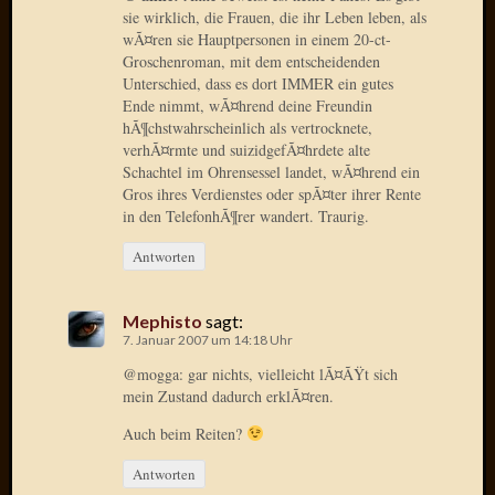
März
sie wirklich, die Frauen, die ihr Leben leben, als
2016
wÃ¤ren sie Hauptpersonen in einem 20-ct-
Februar
Groschenroman, mit dem entscheidenden
2016
Unterschied, dass es dort IMMER ein gutes
Novem
Ende nimmt, wÃ¤hrend deine Freundin
2015
hÃ¶chstwahrscheinlich als vertrocknete,
verhÃ¤rmte und suizidgefÃ¤hrdete alte
Oktobe
Schachtel im Ohrensessel landet, wÃ¤hrend ein
2015
Gros ihres Verdienstes oder spÃ¤ter ihrer Rente
Septem
in den TelefonhÃ¶rer wandert. Traurig.
2015
August
Antworten
2015
Juli
2015
Mephisto
sagt:
7. Januar 2007 um 14:18 Uhr
Juni
2015
@mogga: gar nichts, vielleicht lÃ¤ÃŸt sich
Mai
mein Zustand dadurch erklÃ¤ren.
2015
Auch beim Reiten?
April
2015
Antworten
März