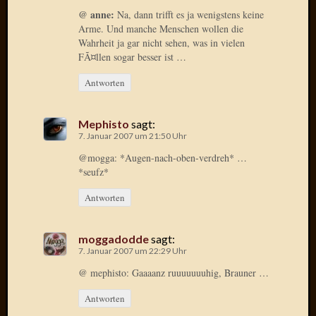
@ anne:
Na, dann trifft es ja wenigstens keine
2010
Arme. Und manche Menschen wollen die
Juni
Wahrheit ja gar nicht sehen, was in vielen
2010
FÃ¤llen sogar besser ist …
Mai
2010
Antworten
April
2010
Mephisto
sagt:
März
7. Januar 2007 um 21:50 Uhr
2010
Februar
@mogga: *Augen-nach-oben-verdreh* …
2010
*seufz*
Januar
Antworten
2010
Dezemb
2009
moggadodde
sagt:
Novem
7. Januar 2007 um 22:29 Uhr
2009
@ mephisto: Gaaaanz ruuuuuuuhig, Brauner …
Oktobe
2009
Antworten
Septem