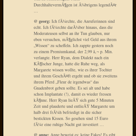
April
DurchhaltevermÃ¶gen ist Ã¼brigens legendÃ¤r
2017
…
Februar
@ georg:
Ich fÃ¼rchte, die Anruferinnen sind
2017
echt. Ich fÃ¼rchte darÃ¼ber hinaus, dass die
Januar
Moderateusen selbst an ihr Tun glauben, nur
2017
eben versuchen, mÃ¶glichst viel Geld aus ihrem
Dezemb
„Wissen“ zu scheffeln. Ich zappte gestern noch
2016
zu einem Premiumkanal, der 2,99 â‚¬ p. Min.
Oktobe
verlangte. Herr Ryan, dem Dialekt nach ein
KÃ¶lscher Junge, hatte die Ruhe weg, als
2016
Margarete wissen wollte, wie es ihrer Tochter
Septem
und ihrem GeschÃ¤ft ergeht und ob sie zweitens
2016
ihrem Pferd „Fleur de irgendwas“ das
August
Gnadenbrot geben sollte. Es sei alt und habe
2016
schon Implantate (!), damit es wieder fressen
Juni
kÃ¶nne. Herr Ryan lieÃŸ sich gute 5 Minuten
2016
Zeit und plauderte und entlieÃŸ Margarete um
Mai
halb drei frÃ¼h befriedigt in die sicher
2016
bestickten Kissen. So gesehen sind 15 Euro
April
fÃ¼r eine ruhige Nacht gut investiert …
2016
@ anne:
Anne beweist es: keine Fakes! Es gibt