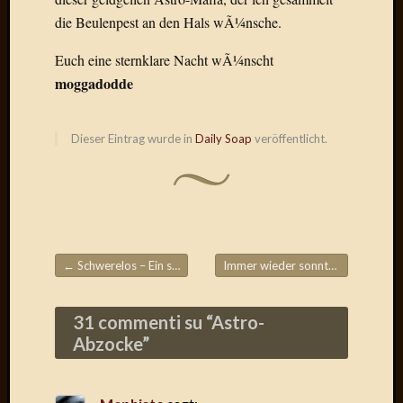
Radulf
die Beulenpest an den Hals wÃ¼nsche.
Rumpe
RÃ¶Ã¶
Euch eine sternklare Nacht wÃ¼nscht
Skunkl
moggadodde
Tante
Emma
WÃ¼rz
Dieser Eintrag wurde in
Daily Soap
veröffentlicht.
WÃ¼rzb
WÃ¼rz
Wortmi
Meta
←
Schwerelos – Ein schweres Los
Immer wieder sonntags …
→
Beitragsnavigation
Anmel
Eintrag
31 commenti su “
Astro-
Feed
Abzocke
”
Kommen
Feed
WordPr