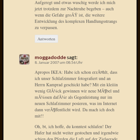
Aufgeregt und etwas wuschig werde ich mich
jetzt trotzdem zur Nachtruhe begeben – auch
wenn die Gefahr groÃŸ ist, die weitere
Entwicklung des komplexen Handlungsstrangs
zu verpassen.
Antworten
moggadodde
sagt:
8. Januar 2007 um 08:56 Uhr
Apropos IKEA: Habe ich schon erzÃ¤hlt, dass
ich unser Schlafzimmer fotografiert und an
Herrn Kamprad geschickt habe? Mit ein kleiiin
wenig GlÃ¼ck gewinnen wir neue MÃ¶bel und
mÃ¼ssen dafÃ¼r als Gegenleistung nur im
neuen Schlafzimmer posieren, was im Internet
dann verÃ¶ffentlicht wird. Da mach ich doch
mit!!
Oh, bt, ich hoffe, du konntest schlafen! Der
Hafer hat nicht weiter gestochen und irgendwie
schien den Pferden die Luft auf der Zielgerade