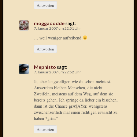
Antworten
Dezemb
2007
Novem
moggadodde
sagt:
2007
7. Januar 2007 um 22:51 Uhr
Oktobe
… weil weniger aufreibend
2007
Septem
Antworten
2007
August
2007
Mephisto
sagt:
7. Januar 2007 um 22:52 Uhr
Juli
2007
Ja, aber langweiliger, wie du schon meintest.
Juni
Ausserdem bleiben Menschen, die nicht
2007
Zweifeln, meistens auf dem Weg, auf dem sie
bereits gehen. Ich springe da lieber ein bisschen,
Mai
dann ist die Chance grÃ¶ÃŸer, wenigstens
2007
zwischenzeitlich mal einen richtigen erwischt zu
April
haben *grins*
2007
März
Antworten
2007