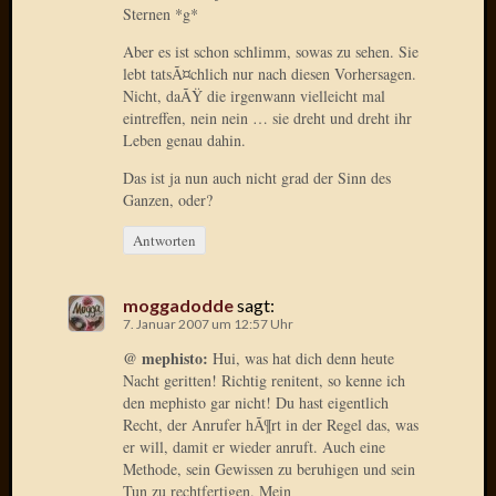
Sternen *g*
Oktobe
2018
Aber es ist schon schlimm, sowas zu sehen. Sie
März
lebt tatsÃ¤chlich nur nach diesen Vorhersagen.
2018
Nicht, daÃŸ die irgenwann vielleicht mal
eintreffen, nein nein … sie dreht und dreht ihr
Februar
Leben genau dahin.
2018
Januar
Das ist ja nun auch nicht grad der Sinn des
2018
Ganzen, oder?
Novem
Antworten
2017
Oktobe
2017
moggadodde
sagt:
August
7. Januar 2007 um 12:57 Uhr
2017
@ mephisto:
Hui, was hat dich denn heute
Juli
Nacht geritten! Richtig renitent, so kenne ich
2017
den mephisto gar nicht! Du hast eigentlich
Juni
Recht, der Anrufer hÃ¶rt in der Regel das, was
2017
er will, damit er wieder anruft. Auch eine
Mai
Methode, sein Gewissen zu beruhigen und sein
2017
Tun zu rechtfertigen. Mein