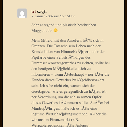
2015
bt
sagt:
Januar
7. Januar 2007 um 15:56 Uhr
2015
Dezemb
Sehr anregend und plastisch beschrieben
2014
Moggadodde
Novem
Mein Mitleid mit den Anrufern hÃ¤lt sich in
2014
Grenzen. Die Tatsache sein Leben nach der
Oktobe
Konstellation von HimmelskÃ¶rpern oder der
2014
Pipifarbe einer SelbststÃ¤ndigen des
Septem
DummschwÃ¤tzergewerbes zu richten, sollte bei
2014
den heutigen MÃ¶glichkeiten sich zu
August
informieren – wenn Ã¼berhaupt – nur fÃ¼r die
Kunden dieses Gewerbes buÃŸgeldbewÃ¤hrt
2014
sein. Ich sehe nicht ein, warum sich der
Juli
Gesetzgeber, wie es gelegentlich zu hÃ¶ren ist,
2014
per Verordnung um die ach so armen Opfer
Juni
dieses Gewerbes kÃ¼mmern sollte. AuÃŸer bei
2014
MinderjÃ¤hrigen, halte ich es fÃ¼r eine
März
legitime WertschÃ¶pfungsmethode, Ã¼ber die
2014
wir uns im Finanzmarkt (z.B.
Februar
Werpapierprognosen fÃ¼r Anleger)