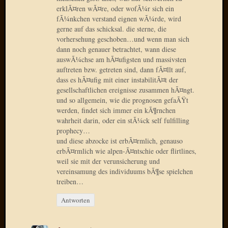
2013
erklÃ¤ren wÃ¤re, oder wofÃ¼r sich ein
Januar
fÃ¼nkchen verstand eignen wÃ¼rde, wird
2013
gerne auf das schicksal. die sterne, die
Dezemb
vorhersehung geschoben…und wenn man sich
2012
dann noch genauer betrachtet, wann diese
Novem
auswÃ¼chse am hÃ¤ufigsten und massivsten
2012
auftreten bzw. getreten sind, dann fÃ¤llt auf,
Oktobe
dass es hÃ¤ufig mit einer instabilitÃ¤t der
gesellschaftlichen ereignisse zusammen hÃ¤ngt.
2012
und so allgemein, wie die prognosen gefaÃŸt
Septem
werden, findet sich immer ein kÃ¶rnchen
2012
wahrheit darin, oder ein stÃ¼ck self fulfilling
August
prophecy…
2012
und diese abzocke ist erbÃ¤rmlich, genauso
Juli
erbÃ¤rmlich wie alpen-Ã¤ntschie oder flirtlines,
2012
weil sie mit der verunsicherung und
Juni
vereinsamung des individuums bÃ¶se spielchen
2012
treiben…
Mai
Antworten
2012
April
2012