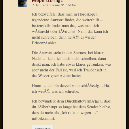
Mephisto
sagt:
Verwen
7. Januar 2007 um 01:56 Uhr
All
Ich bezweifele, dass man in Horoskopen
in
irgendeine Antwort findet, die weiterhilft –
one
bestensfalls findet man das, was man sich
Favico
wÃ¼nscht oder fÃ¼rchtet. Nein, das kann ich
nicht schreiben, dann heiÃŸt es wieder
ErbsenzÃ¤hler.
Kategori
Die Antwort steht in den Sternen, bei klarer
Amazo
Nacht … kann ich auch nicht schreiben, dann
denkt man, ich habe etwas klares getrunken, was
Brains
aber nicht der Fall ist, weil ich Traubensaft in
Daily
das Wasser geschÃ¼ttet hattet.
Soap
Phraseo
Hmm … ich bin derzeit so unschlÃ¼ssig… Ha,
U&D
ich weiÃŸ, was ich schreibe.
WÃ¼rz
Ich bewundere dein DurchhaltevermÃ¶gen, dass
Utopia
du Ã¼berhaupt so lange bei dem Sender bleibst,
Vokabu
dass du mehr als „Ich rufe an wegen …“
mitbekommst.
Archiv
Antworten