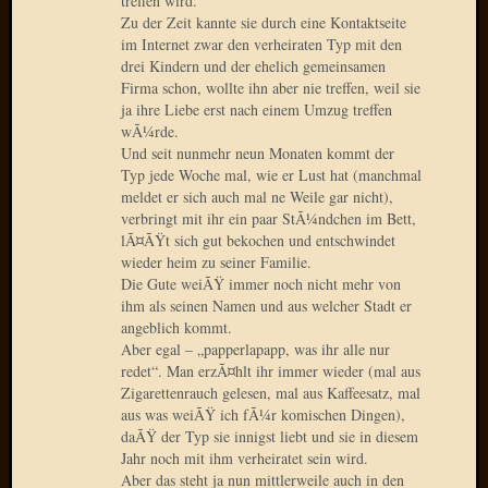
treffen wird.
2020
Zu der Zeit kannte sie durch eine Kontaktseite
Novem
im Internet zwar den verheiraten Typ mit den
2020
drei Kindern und der ehelich gemeinsamen
Oktobe
Firma schon, wollte ihn aber nie treffen, weil sie
2020
ja ihre Liebe erst nach einem Umzug treffen
April
wÃ¼rde.
2020
Und seit nunmehr neun Monaten kommt der
Februar
Typ jede Woche mal, wie er Lust hat (manchmal
meldet er sich auch mal ne Weile gar nicht),
2020
verbringt mit ihr ein paar StÃ¼ndchen im Bett,
Dezemb
lÃ¤ÃŸt sich gut bekochen und entschwindet
2019
wieder heim zu seiner Familie.
Novem
Die Gute weiÃŸ immer noch nicht mehr von
2019
ihm als seinen Namen und aus welcher Stadt er
Septem
angeblich kommt.
2019
Aber egal – „papperlapapp, was ihr alle nur
Mai
redet“. Man erzÃ¤hlt ihr immer wieder (mal aus
2019
Zigarettenrauch gelesen, mal aus Kaffeesatz, mal
März
aus was weiÃŸ ich fÃ¼r komischen Dingen),
daÃŸ der Typ sie innigst liebt und sie in diesem
2019
Jahr noch mit ihm verheiratet sein wird.
Februar
Aber das steht ja nun mittlerweile auch in den
2019