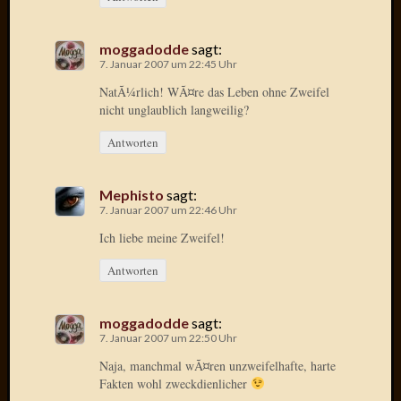
2008
Oktobe
2008
moggadodde
sagt:
Septem
7. Januar 2007 um 22:45 Uhr
2008
NatÃ¼rlich! WÃ¤re das Leben ohne Zweifel
August
nicht unglaublich langweilig?
2008
Antworten
Juli
2008
Juni
Mephisto
sagt:
2008
7. Januar 2007 um 22:46 Uhr
Mai
Ich liebe meine Zweifel!
2008
April
Antworten
2008
März
2008
moggadodde
sagt:
7. Januar 2007 um 22:50 Uhr
Februar
2008
Naja, manchmal wÃ¤ren unzweifelhafte, harte
Januar
Fakten wohl zweckdienlicher
2008