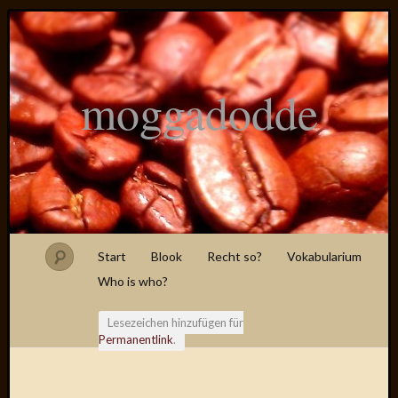
moggadodde
Start
Blook
Recht so?
Vokabularium
Who is who?
Lesezeichen hinzufügen für
Permanentlink
.