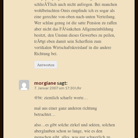
2014
schlieÃŸlich auch nicht aufregen. Bei manchen
Januar
wohlbetuchten Omis empfinde ich es sogar als
eine gerechte von-oben-nach-unten Verteilung.
2014
Wer schlau genug ist die satte Pension zu raffen
Dezemb
aber nicht das FÃ¼nkchen Allgemeinbildung
2013
besitzt, den Unsinn dieses Gewerbes zu peilen,
Oktobe
trÃ¤gt eben damit sein Scherflein zum
2013
vertikalen Wirtschaftskreislauf in die andere
Septem
Richtung bei.
2013
August
Antworten
2013
Juni
morgiane
sagt:
2013
7. Januar 2007 um 17:30 Uhr
Mai
@bt: ziemlich scharfe worte…
2013
April
mal aus einer ganz anderen richtung
2013
betrachtet…
März
also…es gibt solche zirkel und sekten, solchen
2013
aberglauben schon so lange, wie es den
Februar
menschen gibt. alles, was nur schwerlich zu