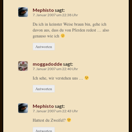
2009
Mephisto
sagt:
August
7. Januar 2007 um 22:38 Uhr
2009
Juli
Da ich in keinster Weise braun bin, gehe ich
davon aus, dass du von Pferden redest … also
2009
genauso wie ich
Juni
2009
Antworten
Mai
2009
April
moggadodde
sagt:
2009
7. Januar 2007 um 22:40 Uhr
März
Ich sehe, wir verstehen uns …
2009
Februar
Antworten
2009
Januar
Mephisto
sagt:
2009
7. Januar 2007 um 22:43 Uhr
Dezemb
Hattest du Zweifel?
2008
Novem
Antworten