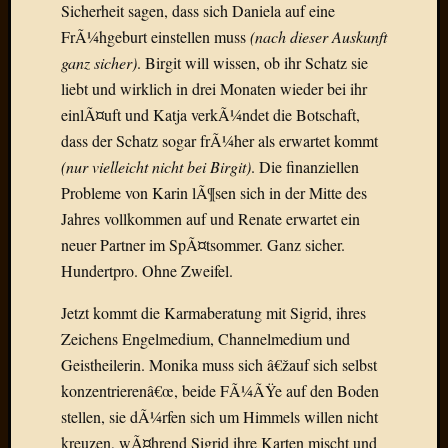
Draht
Sicherheit sagen, dass sich Daniela auf eine
FrÃ¼hgeburt einstellen muss
(nach dieser Auskunft
ganz sicher)
. Birgit will wissen, ob ihr Schatz sie
Neueste
liebt und wirklich in drei Monaten wieder bei ihr
Kommen
einlÃ¤uft und Katja verkÃ¼ndet die Botschaft,
Sophie
dass der Schatz sogar frÃ¼her als erwartet kommt
Lane
(nur vielleicht nicht bei Birgit)
. Die finanziellen
zu
Probleme von Karin lÃ¶sen sich in der Mitte des
Contac
Jahres vollkommen auf und Renate erwartet ein
mit
neuer Partner im SpÃ¤tsommer. Ganz sicher.
Dr.
Heigel
Hundertpro. Ohne Zweifel.
Andrea
Arndt
Jetzt kommt die Karmaberatung mit Sigrid, ihres
zu
Zeichens Engelmedium, Channelmedium und
Dinner
Geistheilerin. Monika muss sich â€žauf sich selbst
for
konzentrierenâ€œ, beide FÃ¼ÃŸe auf den Boden
one
stellen, sie dÃ¼rfen sich um Himmels willen nicht
Mogga
kreuzen, wÃ¤hrend Sigrid ihre Karten mischt und
zu