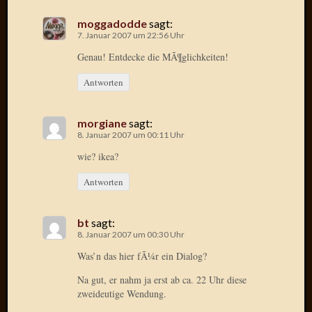
Februar
moggadodde
sagt:
2007
7. Januar 2007 um 22:56 Uhr
Januar
2007
Genau! Entdecke die MÃ¶glichkeiten!
Dezemb
Antworten
2006
Novem
2006
morgiane
sagt:
Oktobe
8. Januar 2007 um 00:11 Uhr
2006
wie? ikea?
Septem
2006
Antworten
August
2006
bt
sagt:
Juli
8. Januar 2007 um 00:30 Uhr
2006
Juni
Was’n das hier fÃ¼r ein Dialog?
2006
Na gut, er nahm ja erst ab ca. 22 Uhr diese
Mai
zweideutige Wendung.
2006