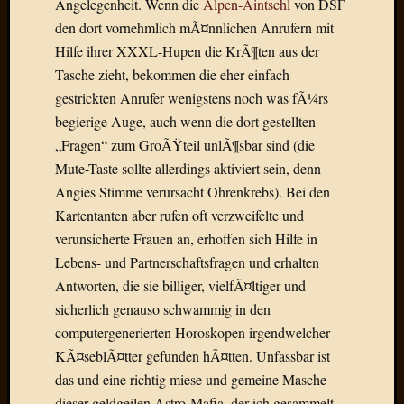
Angelegenheit. Wenn die
Alpen-Aintschl
von DSF
Birgit
Blogsc
den dort vornehmlich mÃ¤nnlichen Anrufern mit
Curry
Hilfe ihrer XXXL-Hupen die KrÃ¶ten aus der
and
Tasche zieht, bekommen die eher einfach
Culture
gestrickten Anrufer wenigstens noch was fÃ¼rs
dasawe
begierige Auge, auch wenn die dort gestellten
Frater
Aloisiu
„Fragen“ zum GroÃŸteil unlÃ¶sbar sind (die
Frau
Mute-Taste sollte allerdings aktiviert sein, denn
Quadra
Angies Stimme verursacht Ohrenkrebs). Bei den
Frau
Kartentanten aber rufen oft verzweifelte und
SÃ¼Ã
verunsicherte Frauen an, erhoffen sich Hilfe in
Hazame
Lebens- und Partnerschaftsfragen und erhalten
HÃ¼hne
Hey
Antworten, die sie billiger, vielfÃ¤ltiger und
Tube
sicherlich genauso schwammig in den
kleinla
computergenerierten Horoskopen irgendwelcher
KneeB
KÃ¤seblÃ¤tter gefunden hÃ¤tten. Unfassbar ist
Kochd
das und eine richtig miese und gemeine Masche
MeiaPo
Papierg
dieser geldgeilen Astro-Mafia, der ich gesammelt