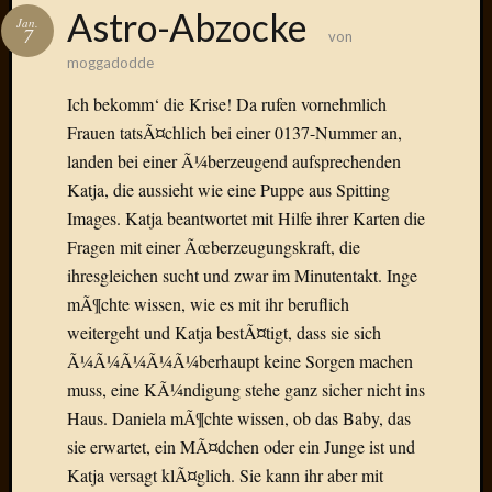
Das
Astro-Abzocke
Jan.
Blook
7
von
zum
moggadodde
Blog
Ich bekomm‘ die Krise! Da rufen vornehmlich
Frauen tatsÃ¤chlich bei einer 0137-Nummer an,
landen bei einer Ã¼berzeugend aufsprechenden
Katja, die aussieht wie eine Puppe aus Spitting
Neueste
Beiträge
Images. Katja beantwortet mit Hilfe ihrer Karten die
Fragen mit einer Ãœberzeugungskraft, die
Amore,
ihresgleichen sucht und zwar im Minutentakt. Inge
Ragazz
mÃ¶chte wissen, wie es mit ihr beruflich
Dinner
for
weitergeht und Katja bestÃ¤tigt, dass sie sich
one
Ã¼Ã¼Ã¼Ã¼Ã¼berhaupt keine Sorgen machen
Hambur
muss, eine KÃ¼ndigung stehe ganz sicher nicht ins
Baby!
Haus. Daniela mÃ¶chte wissen, ob das Baby, das
Lunati
sie erwartet, ein MÃ¤dchen oder ein Junge ist und
Der
Katja versagt klÃ¤glich. Sie kann ihr aber mit
heiÃŸe