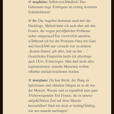
@ mephisto:
SelbstverstÃ¤ndlich! Das
Mai
Geheimnis liegt Ã¼brigens im richtig dosierten
2011
Schenkeldruck!
April
2011
@ bt:
Das Angebot bestimmt auch hier die
März
Nachfrage. Mitleid hatte ich auch eher mit den
2011
Frauen, die wegen persÃ¶nlicher Probleme
Februar
sicher einigermaÃŸen verzweifelt anriefen,
wÃ¤hrend ich bei der Premium-Oma mit Gaul
2011
und GeschÃ¤ft nur versucht war zu denken:
Januar
„Komm Daniel, gib alles, halt sie hin …“
2011
Gesetzliches Eingreifen hielte ich allerdings
Dezemb
auch fÃ¼r Ã¼berzogen. Man darf nicht alles
2010
reglementieren, manche Menschen wollen
Novem
offenbar einfach beschissen werden.
2010
@ morgiane:
Du hast Recht, der Hang zu
Oktobe
Spiritismus und okkulten Dingen ist so alt wie
2010
der Mensch. Warum sind es eigentlich zum ganz
Septem
Ã¼berwiegenden Teil Frauen, die in unserer
2010
aufgeklÃ¤rten Zeit auf diese Masche
August
hereinfallen? Sind wir doch so leichtglÃ¤ubig,
2010
wie uns manche nachsagen?
Juli