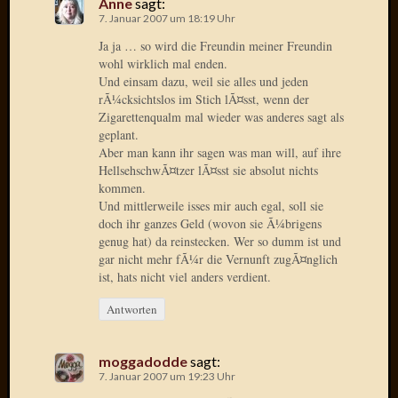
Anne
sagt:
März
7. Januar 2007 um 18:19 Uhr
2012
Ja ja … so wird die Freundin meiner Freundin
Februar
wohl wirklich mal enden.
2012
Und einsam dazu, weil sie alles und jeden
Januar
rÃ¼cksichtslos im Stich lÃ¤sst, wenn der
2012
Zigarettenqualm mal wieder was anderes sagt als
Dezemb
geplant.
2011
Aber man kann ihr sagen was man will, auf ihre
HellsehschwÃ¤tzer lÃ¤sst sie absolut nichts
Novem
kommen.
2011
Und mittlerweile isses mir auch egal, soll sie
Oktobe
doch ihr ganzes Geld (wovon sie Ã¼brigens
2011
genug hat) da reinstecken. Wer so dumm ist und
Septem
gar nicht mehr fÃ¼r die Vernunft zugÃ¤nglich
2011
ist, hats nicht viel anders verdient.
August
2011
Antworten
Juli
2011
moggadodde
sagt:
Juni
7. Januar 2007 um 19:23 Uhr
2011