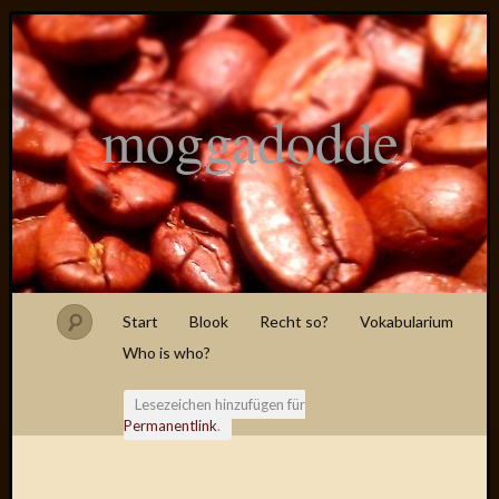
moggadodde
Start
Blook
Recht so?
Vokabularium
Who is who?
Lesezeichen hinzufügen für
Permanentlink
.