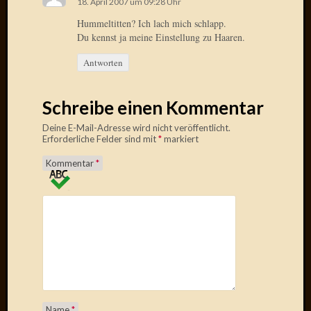
18. April 2007 um 09:28 Uhr
April
Hummeltitten? Ich lach mich schlapp.
2017
Du kennst ja meine Einstellung zu Haaren.
Februar
2017
Antworten
Januar
2017
Dezemb
Schreibe einen Kommentar
2016
Deine E-Mail-Adresse wird nicht veröffentlicht.
Oktobe
Erforderliche Felder sind mit
*
markiert
2016
Septem
Kommentar
*
2016
August
2016
Juni
2016
Mai
2016
April
2016
Name
*