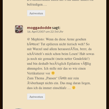
2020
befriedigen….
Novem
2020
Antworten
Oktobe
2020
moggadodde
sagt:
April
16. April 2007 um 22:56 Uhr
2020
Februar
@ Mephisto: Wenn du diese Arme gesehen
hÃ¤ttest! Tut epilieren nicht tierisch weh? So
2020
mit Wurzel und allem herausreiÃŸen, brrrr, da
Dezemb
schÃ¼ttelt’s mich schon beim Lesen! Hab sowas
2019
ja noch nie gemacht (mein netter Gendefekt!)
Novem
und bin deshalb bezÃ¼glich Epilation vÃ¶llig
2019
ahnungslos. Ich stelle mir das so wie einen
Septem
Vertikutierer vor
2019
Zum Thema „Pausen“ fÃ¤llt mir rein
Mai
Ã¼berhaupt nichts ein. Das mag daran liegen,
2019
dass ich da immer einschlafe …
März
Antworten
2019
Februar
2019