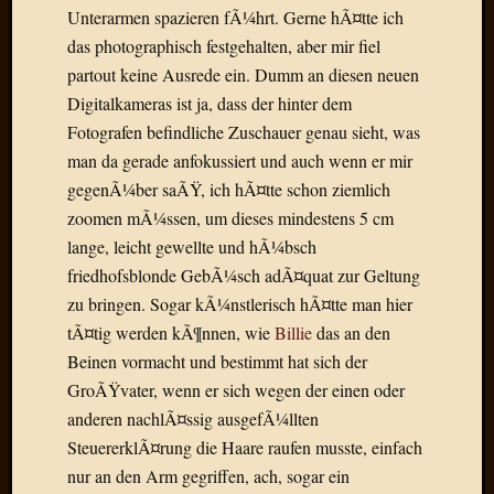
Draht
Unterarmen spazieren fÃ¼hrt. Gerne hÃ¤tte ich
das photographisch festgehalten, aber mir fiel
partout keine Ausrede ein. Dumm an diesen neuen
Neueste
Digitalkameras ist ja, dass der hinter dem
Kommen
Fotografen befindliche Zuschauer genau sieht, was
Sophie
man da gerade anfokussiert und auch wenn er mir
Lane
gegenÃ¼ber saÃŸ, ich hÃ¤tte schon ziemlich
zu
zoomen mÃ¼ssen, um dieses mindestens 5 cm
Contac
lange, leicht gewellte und hÃ¼bsch
mit
Dr.
friedhofsblonde GebÃ¼sch adÃ¤quat zur Geltung
Heigel
zu bringen. Sogar kÃ¼nstlerisch hÃ¤tte man hier
Andrea
tÃ¤tig werden kÃ¶nnen, wie
Billie
das an den
Arndt
Beinen vormacht und bestimmt hat sich der
zu
GroÃŸvater, wenn er sich wegen der einen oder
Dinner
for
anderen nachlÃ¤ssig ausgefÃ¼llten
one
SteuererklÃ¤rung die Haare raufen musste, einfach
Mogga
nur an den Arm gegriffen, ach, sogar ein
zu