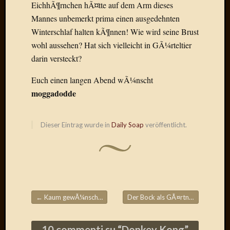
EichhÃ¶rnchen hÃ¤tte auf dem Arm dieses
Der
Mannes unbemerkt prima einen ausgedehnten
heiÃŸe
Winterschlaf halten kÃ¶nnen! Wie wird seine Brust
Draht
Ralf
wohl aussehen? Hat sich vielleicht in GÃ¼rteltier
zu
darin versteckt?
Der
heiÃŸe
Euch einen langen Abend wÃ¼nscht
Draht
moggadodde
Mogga
zu
Der
Dieser Eintrag wurde in
Daily Soap
veröffentlicht.
heiÃŸe
Draht
Blogroll
←
Kaum gewÃ¼nscht – schon erledigt
Der Bock als GÃ¤rtner
→
Alohad
Beitragsnavigation
Anony
Dramaq
10 commenti su “
Donkey Kong
”