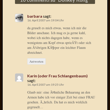
Birgit
Blogsc
Curry
barbara
sagt:
and
16. April 2007 um 19:04 Uhr
Culture
da gruselt es mich etwas, wenn ich mir die
dasawe
Bilder anschaue. Ich mag es ja gerne kahl,
Frater
wobei ich nichts dagegen habe, wenn es
Aloisiu
wenigstens am Kopf etwas sprieÃŸt oder sich
Frau
am Ã¼brigen KÃ¶rper ein leichter Flaum
Quadra
abzeichnet.
Frau
SÃ¼Ã
Antworten
Hazame
HÃ¼hne
Karin (oder Frau Schlangenbaum)
Hey
sagt:
Tube
16. April 2007 um 19:25 Uhr
kleinla
Glaub mir: eine Ã¤hnliche Behaarung an den
KneeB
Armen habe ich vor einiger Zeit bei einer FRAU
Kochd
gesehen. Ã„hrlich. Da hat es mich wirklich
MeiaPo
gegruselt…
Papierg