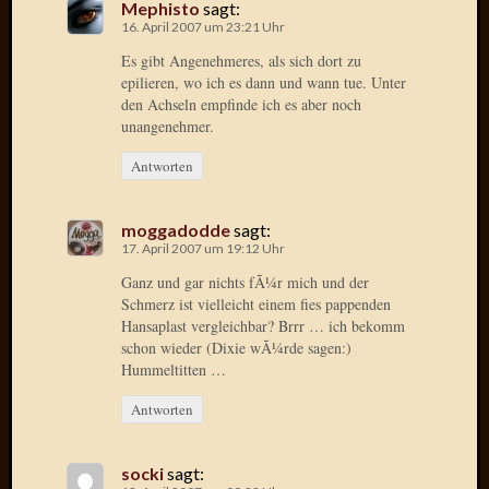
Mephisto
sagt:
Oktobe
16. April 2007 um 23:21 Uhr
2018
Es gibt Angenehmeres, als sich dort zu
März
epilieren, wo ich es dann und wann tue. Unter
2018
den Achseln empfinde ich es aber noch
Februar
unangenehmer.
2018
Januar
Antworten
2018
Novem
moggadodde
sagt:
2017
17. April 2007 um 19:12 Uhr
Oktobe
Ganz und gar nichts fÃ¼r mich und der
2017
Schmerz ist vielleicht einem fies pappenden
August
Hansaplast vergleichbar? Brrr … ich bekomm
2017
schon wieder (Dixie wÃ¼rde sagen:)
Juli
Hummeltitten …
2017
Juni
Antworten
2017
Mai
socki
sagt:
2017