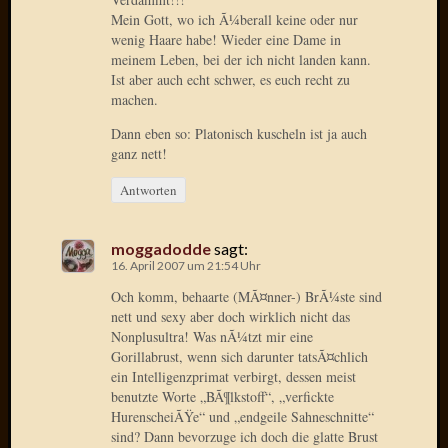
Verwen
Mein Gott, wo ich Ã¼berall keine oder nur
All
wenig Haare habe! Wieder eine Dame in
in
meinem Leben, bei der ich nicht landen kann.
one
Ist aber auch echt schwer, es euch recht zu
Favico
machen.
Dann eben so: Platonisch kuscheln ist ja auch
ganz nett!
Kategori
Antworten
Amazo
Brains
Daily
moggadodde
sagt:
16. April 2007 um 21:54 Uhr
Soap
Phraseo
Och komm, behaarte (MÃ¤nner-) BrÃ¼ste sind
U&D
nett und sexy aber doch wirklich nicht das
WÃ¼rz
Nonplusultra! Was nÃ¼tzt mir eine
Utopia
Gorillabrust, wenn sich darunter tatsÃ¤chlich
ein Intelligenzprimat verbirgt, dessen meist
Vokabu
benutzte Worte „BÃ¶lkstoff“, „verfickte
HurenscheiÃŸe“ und „endgeile Sahneschnitte“
sind? Dann bevorzuge ich doch die glatte Brust
Archiv