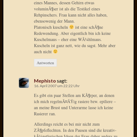
eines Mannes, dessen Gehirn etwas
voluminÃ¶ser ist als die Testikel eines
Januar
Rehpinschers. Frau kann nicht alles haben,
2025
ebensowenig der Mann.
Juli
Platonisch kuscheln
ist eine schÃ¶ne
2022
Redewendung. Aber eigentlich bin ich keine
Mai
Kuschelmaus – eher eine WÃ¼hlmaus.
2022
Kuscheln ist ganz nett, wie du sagst. Mehr aber
April
auch nicht
2022
Antworten
Novem
2021
Septem
Mephisto
sagt:
2021
16. April 2007 um 22:22 Uhr
Juli
Es gibt ein paar Stellen am KÃ¶rper, an denen
2021
ich mich regelmÃ¤ÃŸig rasiere bzw. epiliere –
Juni
an meine Brust und Unterarme lasse ich keine
2021
Rasierer ran.
Februar
Allerdings reicht es bei mir nicht zum
2021
ZÃ¶pfeflechten. In den Pausen sind die kreativ-
Dezemb
kÃ¼nstlerischen Ideen der Frau daher anders zu