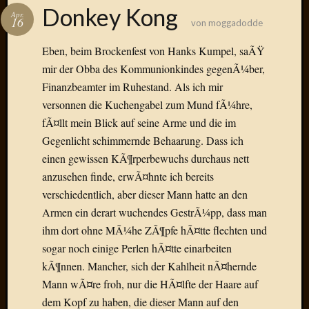
Das
Donkey Kong
Apr.
Blook
16
von
moggadodde
zum
Blog
Eben, beim Brockenfest von Hanks Kumpel, saÃŸ
mir der Obba des Kommunionkindes gegenÃ¼ber,
Finanzbeamter im Ruhestand. Als ich mir
versonnen die Kuchengabel zum Mund fÃ¼hre,
Neueste
fÃ¤llt mein Blick auf seine Arme und die im
Beiträge
Gegenlicht schimmernde Behaarung. Dass ich
einen gewissen KÃ¶rperbewuchs durchaus nett
Amore,
anzusehen finde, erwÃ¤hnte ich bereits
Ragazz
Dinner
verschiedentlich, aber dieser Mann hatte an den
for
Armen ein derart wuchendes GestrÃ¼pp, dass man
one
ihm dort ohne MÃ¼he ZÃ¶pfe hÃ¤tte flechten und
Hambur
sogar noch einige Perlen hÃ¤tte einarbeiten
Baby!
kÃ¶nnen. Mancher, sich der Kahlheit nÃ¤hernde
Lunati
Mann wÃ¤re froh, nur die HÃ¤lfte der Haare auf
Der
heiÃŸe
dem Kopf zu haben, die dieser Mann auf den