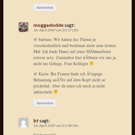
Radulf
Antworten
Rumpe
RÃ¶Ã¶
moggadodde
sagt:
Skunkl
16. April 2007 um 20:17 Uhr
Tante
Emma
@ barbara: Wir hatten das Thema ja
verschiedentlich und bestimmt nicht zum letzten
WÃ¼rz
Mal: Ich finde Haare auf einer MÃ¤nnerbrust
WÃ¼rzb
extrem sexy. Zumindest hier kÃ¤men wir uns ja
WÃ¼rz
nicht ins Gehege, Frau Kollegin
Wortmi
@ Karin: Bei Frauen finde ich Ã¼ppige
Behaarung auÃŸer auf dem Kopf nicht so
prickelnd. Aber da muss ich mich ja nicht
Meta
ankuscheln
Anmel
Antworten
Eintrag
Feed
Kommen
bt
sagt:
Feed
16. April 2007 um 21:08 Uhr
WordPr
Verdammt!!!