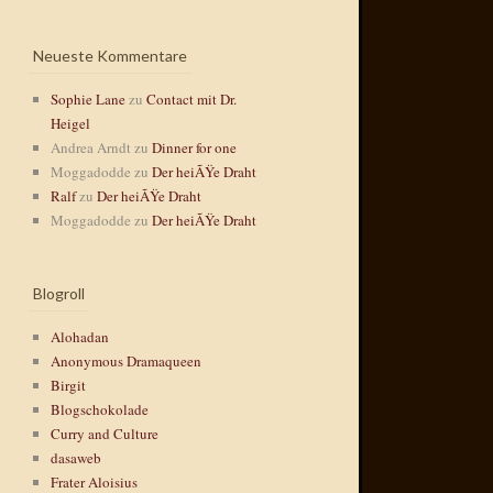
Neueste Kommentare
Sophie Lane
zu
Contact mit Dr.
Heigel
Andrea Arndt
zu
Dinner for one
Moggadodde
zu
Der heiÃŸe Draht
Ralf
zu
Der heiÃŸe Draht
Moggadodde
zu
Der heiÃŸe Draht
Blogroll
Alohadan
Anonymous Dramaqueen
Birgit
Blogschokolade
Curry and Culture
dasaweb
Frater Aloisius