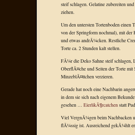
steif schlagen. Gelatine zubereiten u
ziehen.
Um den untersten Tortenboden einen T
von der Springform nochmal), mit der
und etwas andrÃ¼cken. Restliche Crem
Torte ca. 2 Stunden kalt stellen.
FÃ¼r die Deko Sahne steif schlagen, 
OberflÃ¤che und Seiten der Torte mit 
MinzeblÃ¤ttchen verzieren.
Gerade hat noch eine Nachbarin anger
in dem sie sich nach eigenem Bekund
gesehen …
EierlikÃ¶rcatchen
statt Pu
Viel VergnÃ¼gen beim Nachbacken und
flÃ¼ssig ist. Ausreichend gekÃ¼hlt ers