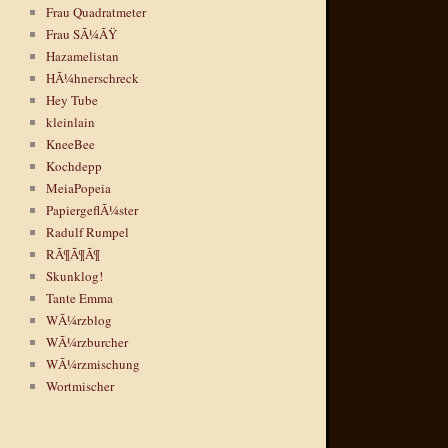
Frau Quadratmeter
Frau SÃ¼ÃŸ
Hazamelistan
HÃ¼hnerschreck
Hey Tube
kleinlain
KneeBee
Kochdepp
MeiaPopeia
PapiergeflÃ¼ster
Radulf Rumpel
RÃ¶Ã¶Ã¶
Skunklog!
Tante Emma
WÃ¼rzblog
WÃ¼rzburcher
WÃ¼rzmischung
Wortmischer