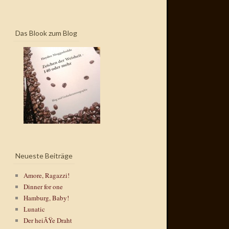
Das Blook zum Blog
Neueste Beiträge
Amore, Ragazzi!
Dinner for one
Hamburg, Baby!
Lunatic
Der heiÃŸe Draht