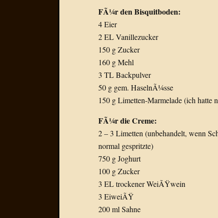
FÃ¼r den Bisquitboden:
4 Eier
2 EL Vanillezucker
150 g Zucker
160 g Mehl
3 TL Backpulver
50 g gem. HaselnÃ¼sse
150 g Limetten-Marmelade (ich hatte n
FÃ¼r die Creme:
2 – 3 Limetten (unbehandelt, wenn Scha
normal gespritzte)
750 g Joghurt
100 g Zucker
3 EL trockener WeiÃŸwein
3 EiweiÃŸ
200 ml Sahne