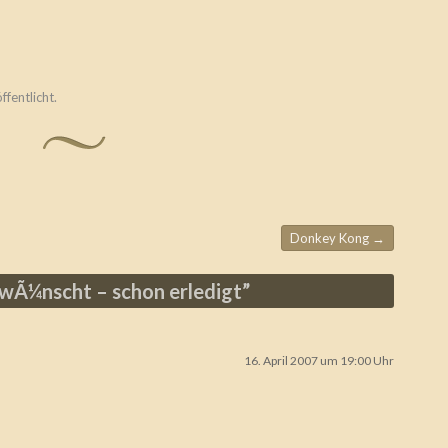
ffentlicht.
Donkey Kong
→
Ã¼nscht – schon erledigt
”
16. April 2007 um 19:00 Uhr