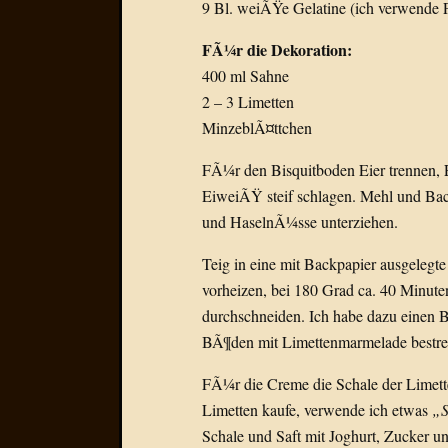
9 Bl. weiÃŸe Gelatine (ich verwende P
FÃ¼r die Dekoration:
400 ml Sahne
2 – 3 Limetten
MinzeblÃ¤ttchen
FÃ¼r den Bisquitboden Eier trennen, 
EiweiÃŸ steif schlagen. Mehl und Bac
und HaselnÃ¼sse unterziehen.
Teig in eine mit Backpapier ausgelegt
vorheizen, bei 180 Grad ca. 40 Minut
durchschneiden. Ich habe dazu einen B
BÃ¶den mit Limettenmarmelade bestre
FÃ¼r die Creme die Schale der Limette
Limetten kaufe, verwende ich etwas
„S
Schale und Saft mit Joghurt, Zucker