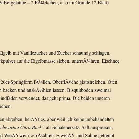
ulvergelatine – 2 PÃ¤ckchen, also im Grunde 12 Blatt)
Eigelb mit Vanillezucker und Zucker schaumig schlagen,
kpulver auf die Eigelbmasse sieben, unterrÃ¼hren. Eischnee
e 26er-Springform fÃ¼llen, OberflÃ¤che glattstreichen. Ofen
en backen und auskÃ¼hlen lassen. Bisquitboden zweimal
indfaden verwendet, das geht prima. Die beiden unteren
ichen.
n abreiben, heiÃŸt es, aber weil ich keine unbehandelten
chwartau Citro-Back“
als Schalenersatz. Saft auspressen,
 und WeiÃŸwein verrÃ¼hren. EiweiÃŸ und Sahne getrennt