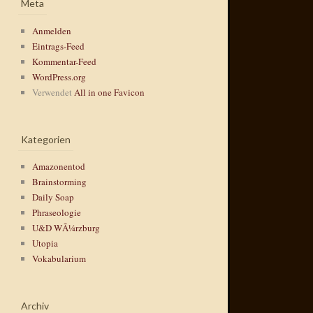
Meta
Anmelden
Eintrags-Feed
Kommentar-Feed
WordPress.org
Verwendet
All in one Favicon
Kategorien
Amazonentod
Brainstorming
Daily Soap
Phraseologie
U&D WÃ¼rzburg
Utopia
Vokabularium
Archiv