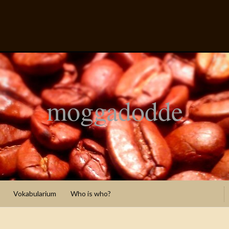
moggadodde
Vokabularium
Who is who?