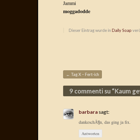
Jammi
moggadodde
Dieser Eintrag wurde in
Daily Soap
verö
←
Tag X – Fert-ich
Beitragsnavigation
9 commenti su “
Kaum gew
barbara
sagt:
dankeschÃ¶n, das ging ja fix.
Antworten