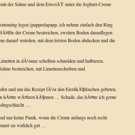
nd mit der Sahne und dem EiweiÃŸ unter die Joghurt-Creme
ortenring legen (papperlapapp, ich nehme einfach den Ring
 HÃ¤lfte der Creme bestreichen, zweiten Boden darauflegen
e darauf verteilen, mit dem letzten Boden abdecken und die
Limetten in dÃ¼nne scheiben schneiden und halbieren.
Sahne bestreichen, mit Limettenscheiben und
ufen und um das Rezept fÃ¼r den EierlikÃ¶rkuchen gebeten,
en hÃ¤tte wÃ¤lzen kÃ¶nnen … Schade, das hÃ¤tte ich gerne
ddingschlacht …
 nur keine Panik, wenn die Creme anfangs noch recht
tarrt sie wirklich gut …