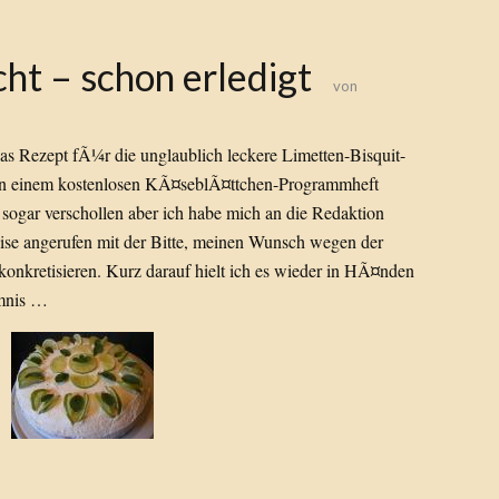
t – schon erledigt
von
as Rezept fÃ¼r die unglaublich leckere Limetten-Bisquit-
en in einem kostenlosen KÃ¤seblÃ¤ttchen-Programmheft
ogar verschollen aber ich habe mich an die Redaktion
ise angerufen mit der Bitte, meinen Wunsch wegen der
konkretisieren. Kurz darauf hielt ich es wieder in HÃ¤nden
imnis …