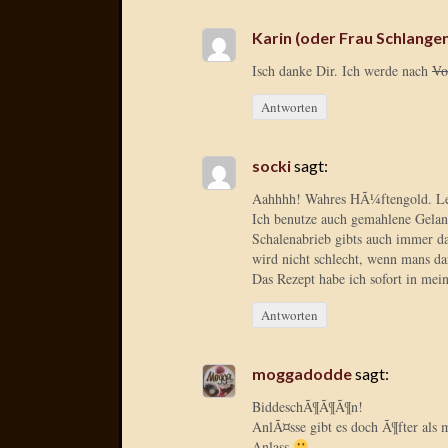
Karin (oder Frau Schlang
Isch danke Dir. Ich werde nach
Vo
Antworten
socki
sagt:
Aahhhh! Wahres HÃ¼ftengold. Le
Ich benutze auch gemahlene Gelant
Schalenabrieb gibts auch immer d
wird nicht schlecht, wenn mans dan
Das Rezept habe ich sofort in mei
Antworten
moggadodde
sagt:
BiddeschÃ¶Ã¶Ã¶n!
AnlÃ¤sse gibt es doch Ã¶fter als
Anlass