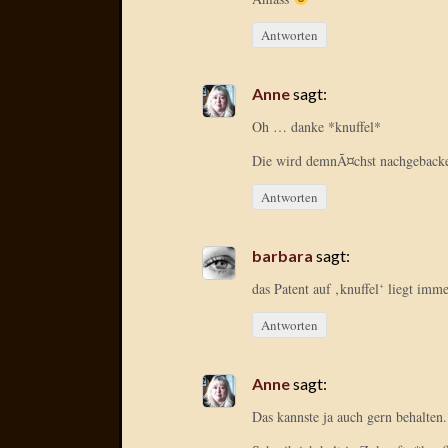
Antworten
Anne
sagt:
Oh … danke *knuffel*
Die wird demnÃ¤chst nachgebacken
Antworten
barbara
sagt:
das Patent auf ‚knuffel‘ liegt imm
Antworten
Anne
sagt:
Das kannste ja auch gern behalten