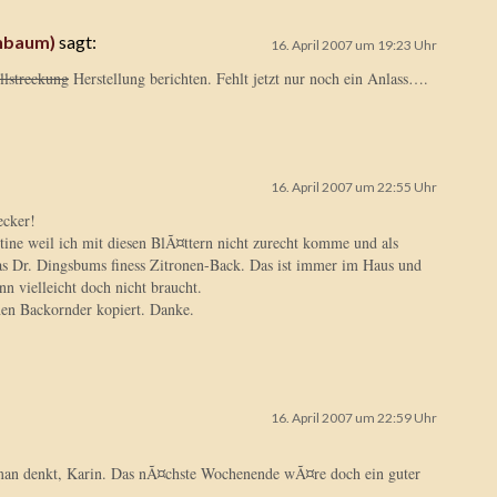
enbaum)
sagt:
16. April 2007 um 19:23 Uhr
llstreckung
Herstellung berichten. Fehlt jetzt nur noch ein Anlass….
16. April 2007 um 22:55 Uhr
cker!
ine weil ich mit diesen BlÃ¤ttern nicht zurecht komme und als
as Dr. Dingsbums finess Zitronen-Back. Das ist immer im Haus und
n vielleicht doch nicht braucht.
nen Backornder kopiert. Danke.
16. April 2007 um 22:59 Uhr
 man denkt, Karin. Das nÃ¤chste Wochenende wÃ¤re doch ein guter