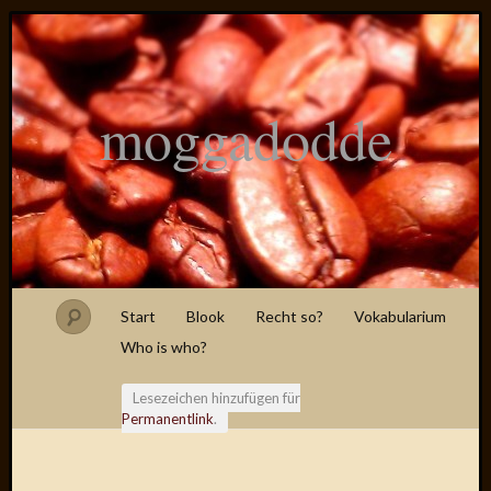
moggadodde
Start
Blook
Recht so?
Vokabularium
Who is who?
Lesezeichen hinzufügen für
Permanentlink
.