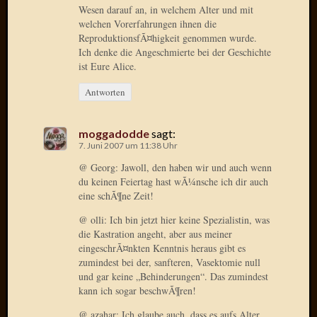
Wesen darauf an, in welchem Alter und mit
welchen Vorerfahrungen ihnen die
Januar
ReproduktionsfÃ¤higkeit genommen wurde.
2025
Ich denke die Angeschmierte bei der Geschichte
Juli
ist Eure Alice.
2022
Mai
Antworten
2022
April
moggadodde
sagt:
2022
7. Juni 2007 um 11:38 Uhr
Novem
2021
@ Georg: Jawoll, den haben wir und auch wenn
Septem
du keinen Feiertag hast wÃ¼nsche ich dir auch
eine schÃ¶ne Zeit!
2021
Juli
@ olli: Ich bin jetzt hier keine Spezialistin, was
2021
die Kastration angeht, aber aus meiner
Juni
eingeschrÃ¤nkten Kenntnis heraus gibt es
2021
zumindest bei der, sanfteren, Vasektomie null
Februar
und gar keine „Behinderungen“. Das zumindest
2021
kann ich sogar beschwÃ¶ren!
Dezemb
@ azahar: Ich glaube auch, dass es aufs Alter