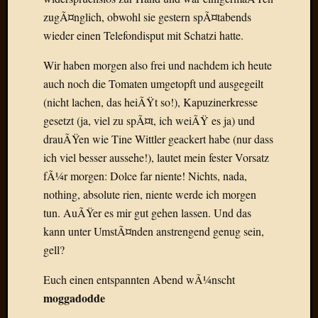
Birgit
zugÃ¤nglich, obwohl sie gestern spÃ¤tabends
Blogsc
wieder einen Telefondisput mit Schatzi hatte.
Curry
and
Wir haben morgen also frei und nachdem ich heute
Culture
dasawe
auch noch die Tomaten umgetopft und ausgegeilt
Frater
(nicht lachen, das heiÃŸt so!), Kapuzinerkresse
Aloisiu
gesetzt (ja, viel zu spÃ¤t, ich weiÃŸ es ja) und
Frau
drauÃŸen wie Tine Wittler geackert habe (nur dass
Quadra
ich viel besser aussehe!), lautet mein fester Vorsatz
Frau
fÃ¼r morgen: Dolce far niente! Nichts, nada,
SÃ¼Ã
Hazame
nothing, absolute rien, niente werde ich morgen
HÃ¼hne
tun. AuÃŸer es mir gut gehen lassen. Und das
Hey
kann unter UmstÃ¤nden anstrengend genug sein,
Tube
gell?
kleinla
KneeB
Euch einen entspannten Abend wÃ¼nscht
Kochd
moggadodde
MeiaPo
Papierg