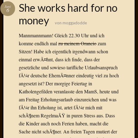
Das
She works hard for no
Juni
Blook
6
zum
money
Blog
von
moggadodde
Mannmannmann! Gleich 22.30 Uhr und ich
komme endlich mal
zu meinem Orancio
zum
Sitzen! Habe ich eigentlich irgendwann schon
Neueste
einmal erwÃ¤hnt, dass ich finde, dass der
Beiträge
gesetzliche und sowieso tarifliche Urlaubsanspruch
Amore,
fÃ¼r deutsche EhemÃ¤nner eindeutig viel zu hoch
Ragazz
angesetzt ist? Der morgige Feiertag in
Dinner
Katholengefilden veranlasste den MamS, heute und
for
am Freitag Erholungsurlaub einzureichen und was
one
Hambur
fÃ¼r ihn Erholung ist, artet fÃ¼r mich mit
Baby!
schÃ¶nem RegelmaÃŸ in puren Stress aus. Dass
Lunati
die Kinder auch noch Ferien haben, macht die
Der
Sache nicht schÃ¶ner. An freien Tagen mutiert der
heiÃŸe