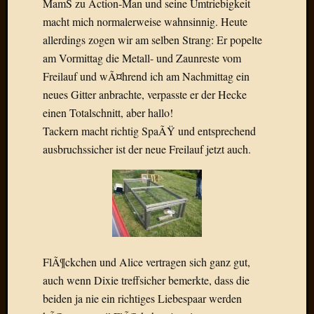
MamS zu Action-Man und seine Umtriebigkeit
Draht
macht mich normalerweise wahnsinnig. Heute
allerdings zogen wir am selben Strang: Er popelte
Neueste
am Vormittag die Metall- und Zaunreste vom
Kommen
Freilauf und wÃ¤hrend ich am Nachmittag ein
neues Gitter anbrachte, verpasste er der Hecke
Sophie
Lane
einen Totalschnitt, aber hallo!
zu
Tackern macht richtig SpaÃŸ und entsprechend
Contac
ausbruchssicher ist der neue Freilauf jetzt auch.
mit
Dr.
Heigel
Andrea
Arndt
zu
Dinner
FlÃ¶ckchen und Alice vertragen sich ganz gut,
for
auch wenn Dixie treffsicher bemerkte, dass die
one
Mogga
beiden ja nie ein richtiges Liebespaar werden
zu