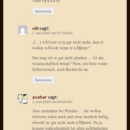
Viele GrÃ¼ÃŸe
Verwen
All
Antworten
in
one
Favico
olli
sagt:
7. Juni 2007 um 07:10 Uhr
„[…] wÃ¼sste er ja gar nicht mehr, dass er
Kategori
wollen wÃ¼rde wenn er kÃ¶nnte!“
Das mag ich so gar nicht glauben … Ist das
Amazo
wissenschaftlich belegt? Nein, ich biete weder
Brains
Selbstversuch, noch Recherche an.
Daily
Soap
Antworten
Phraseo
U&D
azahar
sagt:
WÃ¼rz
7. Juni 2007 um 09:20 Uhr
Utopia
Vokabu
Also zumindest bei Pferden … die wollen
teilweise schon noch und zwar ziemlich heftig,
obwohl sie gar nicht mehr kÃ¶nnen. Na ja,
kommt wahrscheinlich bei allen mÃ¤nnlichen
Archiv