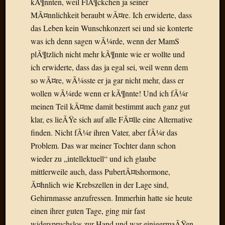
kÃ¶nnten, weil FlÃ¶ckchen ja seiner
Der
MÃ¤nnlichkeit beraubt wÃ¤re. Ich erwiderte, dass
heiÃŸe
das Leben kein Wunschkonzert sei und sie konterte
Draht
was ich denn sagen wÃ¼rde, wenn der MamS
Ralf
zu
plÃ¶tzlich nicht mehr kÃ¶nnte wie er wollte und
Der
ich erwiderte, dass das ja egal sei, weil wenn dem
heiÃŸe
so wÃ¤re, wÃ¼sste er ja gar nicht mehr, dass er
Draht
wollen wÃ¼rde wenn er kÃ¶nnte! Und ich fÃ¼r
Mogga
meinen Teil kÃ¤me damit bestimmt auch ganz gut
zu
klar, es lieÃŸe sich auf alle FÃ¤lle eine Alternative
Der
heiÃŸe
finden. Nicht fÃ¼r ihren Vater, aber fÃ¼r das
Draht
Problem. Das war meiner Tochter dann schon
wieder zu „intellektuell“ und ich glaube
mittlerweile auch, dass PubertÃ¤tshormone,
Blogroll
Ã¤hnlich wie Krebszellen in der Lage sind,
Alohad
Gehirnmasse anzufressen. Immerhin hatte sie heute
Anony
einen ihrer guten Tage, ging mir fast
Dramaq
widerspruchslos zur Hand und war einigermaÃŸen