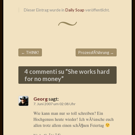
Radulf
Dieser Eintrag wurde in
Daily Soap
veröffentlicht.
Rumpe
RÃ¶Ã¶
Skunkl
Tante
Emma
WÃ¼rz
WÃ¼rzb
←
THINK!
ProzessfÃ¼hrung
→
Beitragsnavigation
WÃ¼rz
Wortmi
4 commenti su “
She works hard
for no money
”
Meta
Anmel
Georg
sagt:
Eintrag
7. Juni 2007 um 02:08 Uhr
Feed
Wie kann man nur so toll schreiben? Ein
Kommen
Hochgenuss heute wieder! Ich wÃ¼nsche euch
Feed
allen trotz allem einen schÃ¶nen Feiertag
WordPr