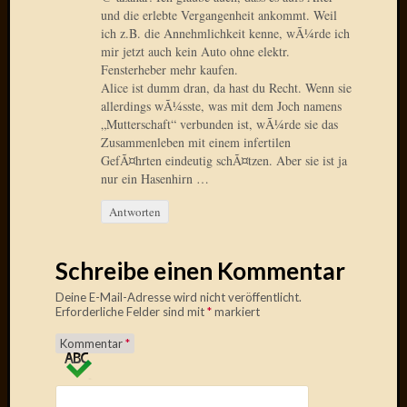
2020
und die erlebte Vergangenheit ankommt. Weil
Novem
ich z.B. die Annehmlichkeit kenne, wÃ¼rde ich
2020
mir jetzt auch kein Auto ohne elektr.
Oktobe
Fensterheber mehr kaufen.
2020
Alice ist dumm dran, da hast du Recht. Wenn sie
April
allerdings wÃ¼sste, was mit dem Joch namens
„Mutterschaft“ verbunden ist, wÃ¼rde sie das
2020
Zusammenleben mit einem infertilen
Februar
GefÃ¤hrten eindeutig schÃ¤tzen. Aber sie ist ja
2020
nur ein Hasenhirn …
Dezemb
2019
Antworten
Novem
2019
Schreibe einen Kommentar
Septem
2019
Deine E-Mail-Adresse wird nicht veröffentlicht.
Mai
Erforderliche Felder sind mit
*
markiert
2019
Kommentar
*
März
2019
Februar
2019