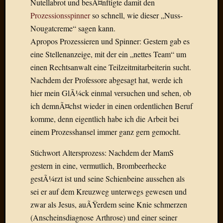
Nutellabrot und besÃ¤nftigte damit den
Der
Prozessionsspinner
so schnell, wie dieser „Nuss-
heiÃŸe
Nougatcreme“ sagen kann.
Draht
Apropos Prozessieren und Spinner: Gestern gab es
Ralf
zu
eine Stellenanzeige, mit der ein „nettes Team“ um
Der
einen Rechtsanwalt eine Teilzeitmitarbeiterin sucht.
heiÃŸe
Nachdem der Professore abgesagt hat, werde ich
Draht
hier mein GlÃ¼ck einmal versuchen und sehen, ob
Mogga
ich demnÃ¤chst wieder in einen ordentlichen Beruf
zu
Der
komme, denn eigentlich habe ich die Arbeit bei
heiÃŸe
einem Prozesshansel immer ganz gern gemocht.
Draht
Stichwort Altersprozess: Nachdem der MamS
gestern in eine, vermutlich, Brombeerhecke
Blogroll
gestÃ¼rzt ist und seine Schienbeine aussehen als
sei er auf dem Kreuzweg unterwegs gewesen und
Alohad
Anony
zwar als Jesus, auÃŸerdem seine Knie schmerzen
Dramaq
(Anscheinsdiagnose Arthrose) und einer seiner