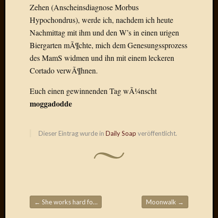
Birgit
Zehen (Anscheinsdiagnose Morbus
Blogsc
Hypochondrus), werde ich, nachdem ich heute
Curry
Nachmittag mit ihm und den W’s in einen urigen
and
Biergarten mÃ¶chte, mich dem Genesungssprozess
Culture
dasawe
des MamS widmen und ihn mit einem leckeren
Frater
Cortado verwÃ¶hnen.
Aloisiu
Frau
Euch einen gewinnenden Tag wÃ¼nscht
Quadra
moggadodde
Frau
SÃ¼Ã
Hazame
Dieser Eintrag wurde in
Daily Soap
veröffentlicht.
HÃ¼hne
Hey
Tube
kleinla
KneeB
Kochd
←
She works hard for no money
Moonwalk
→
MeiaPo
Beitragsnavigation
Papierg