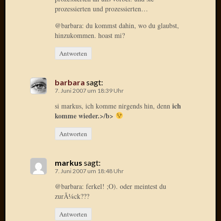
Verwen
prozessierten und prozessierten…
All
@barbara: du kommst dahin, wo du glaubst,
in
hinzukommen. hoast mi?
one
Favico
Antworten
Kategori
barbara
sagt:
7. Juni 2007 um 18:39 Uhr
Amazo
ich
si markus, ich komme nirgends hin, denn
Brains
komme wieder.>/b>
Daily
Soap
Antworten
Phraseo
U&D
markus
sagt:
WÃ¼rz
7. Juni 2007 um 18:48 Uhr
Utopia
@barbara: ferkel! ;O). oder meintest du
Vokabu
zurÃ¼ck???
Antworten
Archiv