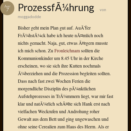
Das
ProzessfÃ¼hrung
Juni
Blook
7
von
zum
moggadodde
Blog
Bisher geht mein Plan gut auf. AuÃŸer
FrÃ¼hstÃ¼ck habe ich heute nÃ¤mlich noch
nichts gemacht. Naja, gut, etwas Ã¤rgern musste
ich mich schon. Zu
Fronleichnam
sollten die
Neueste
Beiträge
Kommunionkinder um 8.45 Uhr in der Kirche
erscheinen, wo sie sich ihre Kutten nochmals
Amore,
Ã¼berziehen und die Prozession begleiten sollten.
Ragazz
Dass nach fast zwei Wochen Ferien die
Dinner
for
morgendliche Disziplin des pÃ¼nktlichen
one
Aufstehprozesses in TrÃ¼mmern liegt, war mir fast
Hambur
klar und natÃ¼rlich schÃ¤lte sich Hank erst nach
Baby!
vielfachen Weckrufen und Androhung roher
Lunati
Gewalt aus dem Bett und ging ungewaschen und
Der
ohne seine Cerealien zum Haus des Herrn. Als er
heiÃŸe