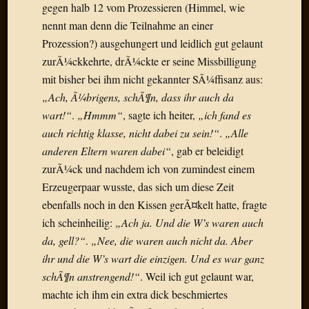
Draht
gegen halb 12 vom Prozessieren (Himmel, wie
nennt man denn die Teilnahme an einer
Prozession?) ausgehungert und leidlich gut gelaunt
Neueste
zurÃ¼ckkehrte, drÃ¼ckte er seine Missbilligung
Kommen
mit bisher bei ihm nicht gekannter SÃ¼ffisanz aus:
Sophie
„Ach, Ã¼brigens, schÃ¶n, dass ihr auch da
Lane
wart!“
.
„Hmmm“
, sagte ich heiter,
„ich fand es
zu
auch richtig klasse, nicht dabei zu sein!“
.
„Alle
Contac
anderen Eltern waren dabei“
, gab er beleidigt
mit
zurÃ¼ck und nachdem ich von zumindest einem
Dr.
Heigel
Erzeugerpaar wusste, das sich um diese Zeit
Andrea
ebenfalls noch in den Kissen gerÃ¤kelt hatte, fragte
Arndt
ich scheinheilig:
„Ach ja. Und die W’s waren auch
zu
da, gell?“
.
„Nee, die waren auch nicht da. Aber
Dinner
ihr und die W’s wart die einzigen. Und es war ganz
for
one
schÃ¶n anstrengend!“
. Weil ich gut gelaunt war,
Mogga
machte ich ihm ein extra dick beschmiertes
zu