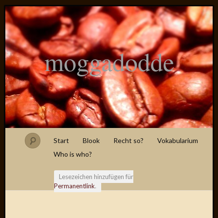
moggadodde
Start
Blook
Recht so?
Vokabularium
Who is who?
Lesezeichen hinzufügen für
Permanentlink
.