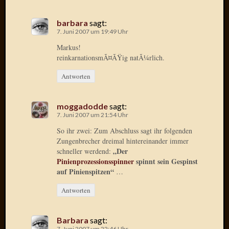
Januar
barbara
sagt:
2025
7. Juni 2007 um 19:49 Uhr
Juli
Markus!
2022
reinkarnationsmÃ¤ÃŸig natÃ¼rlich.
Mai
2022
Antworten
April
2022
moggadodde
sagt:
Novem
7. Juni 2007 um 21:54 Uhr
2021
So ihr zwei: Zum Abschluss sagt ihr folgenden
Septem
Zungenbrecher dreimal hintereinander immer
2021
„Der
schneller werdend:
Juli
Pinienprozessionsspinner
spinnt sein Gespinst
2021
auf Pinienspitzen“
…
Juni
2021
Antworten
Februar
2021
Barbara
sagt:
Dezemb
7. Juni 2007 um 22:46 Uhr