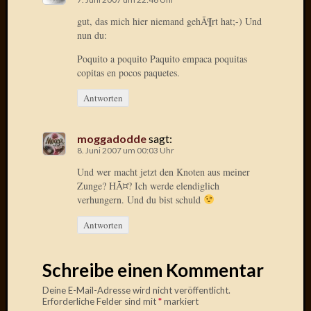
2020
Novem
gut, das mich hier niemand gehÃ¶rt hat;-) Und
2020
nun du:
Oktobe
Poquito a poquito Paquito empaca poquitas
2020
copitas en pocos paquetes.
April
2020
Antworten
Februar
2020
moggadodde
sagt:
Dezemb
8. Juni 2007 um 00:03 Uhr
2019
Und wer macht jetzt den Knoten aus meiner
Novem
Zunge? HÃ¤? Ich werde elendiglich
2019
verhungern. Und du bist schuld
Septem
2019
Antworten
Mai
2019
März
Schreibe einen Kommentar
2019
Deine E-Mail-Adresse wird nicht veröffentlicht.
Februar
Erforderliche Felder sind mit
*
markiert
2019