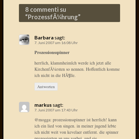
Radulf
8 commenti su
Rumpe
“
ProzessfÃ¼hrung
”
RÃ¶Ã¶
Skunkl
Tante
Barbara
sagt:
Emma
7. Juni 2007 um 16:08 Uhr
WÃ¼rz
Prozessionsspinner
WÃ¼rzb
WÃ¼rz
herrlich, klammheimlch werde ich jetzt alle
Wortmi
KirchenfÃ¼rsten so nennen. Hoffentlich komme
ich nicht in die HÃ¶lle.
Antworten
Meta
Anmel
markus
sagt:
Eintrag
7. Juni 2007 um 17:43 Uhr
Feed
@mogga: prozessionsspinner ist herrlich! kann
Kommen
ich ein lied von singen. in meiner jugend lebte
Feed
ich nicht weit von kevelaer entfernt. die spinner
WordPr
prozessierten an uns vorbei. und sie