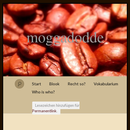
moggadodde
Start
Blook
Recht so?
Vokabularium
Who is who?
Lesezeichen hinzufügen für
Permanentlink
.