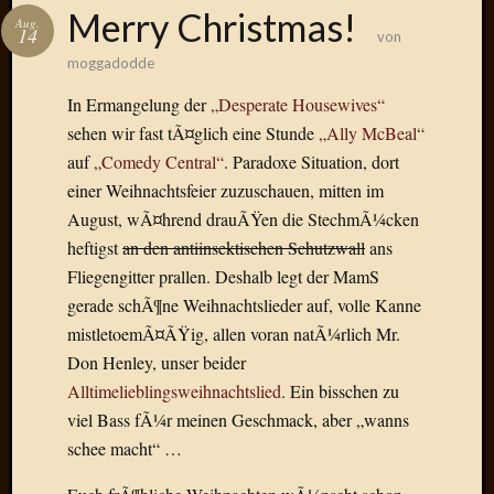
Das
Merry Christmas!
Aug.
Blook
14
von
zum
moggadodde
Blog
In Ermangelung der
„Desperate Housewives“
sehen wir fast tÃ¤glich eine Stunde
„Ally McBeal“
auf
„Comedy Central“
. Paradoxe Situation, dort
einer Weihnachtsfeier zuzuschauen, mitten im
Neueste
Beiträge
August, wÃ¤hrend drauÃŸen die StechmÃ¼cken
heftigst
an den antiinsektischen Schutzwall
ans
Amore,
Fliegengitter prallen. Deshalb legt der MamS
Ragazz
gerade schÃ¶ne Weihnachtslieder auf, volle Kanne
Dinner
for
mistletoemÃ¤ÃŸig, allen voran natÃ¼rlich Mr.
one
Don Henley, unser beider
Hambur
Alltimelieblingsweihnachtslied
. Ein bisschen zu
Baby!
viel Bass fÃ¼r meinen Geschmack, aber „wanns
Lunati
schee macht“ …
Der
heiÃŸe