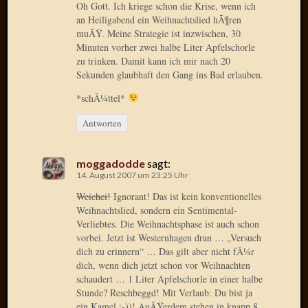
Oh Gott. Ich kriege schon die Krise, wenn ich
Der
an Heiligabend ein Weihnachtslied hÃ¶ren
heiÃŸe
muÃŸ. Meine Strategie ist inzwischen, 30
Draht
Minuten vorher zwei halbe Liter Apfelschorle
Ralf
zu trinken. Damit kann ich mir nach 20
zu
Sekunden glaubhaft den Gang ins Bad erlauben.
Der
*schÃ¼ttel*
heiÃŸe
Draht
Antworten
Mogga
zu
Der
moggadodde
sagt:
14. August 2007 um 23:25 Uhr
heiÃŸe
Draht
Weichei!
Ignorant! Das ist kein konventionelles
Weihnachtslied, sondern ein Sentimental-
Verliebtes. Die Weihnachtsphase ist auch schon
vorbei. Jetzt ist Westernhagen dran … „Versuch
Blogroll
dich zu erinnern“ … Das gilt aber nicht fÃ¼r
dich, wenn dich jetzt schon vor Weihnachten
Alohad
schaudert … 1 Liter Apfelschorle in einer halbe
Anony
Stunde? Reschbeggd! Mit Verlaub: Du bist ja
Dramaq
ein Kamel :-))! AuÃŸerdem stehen in knapp 8