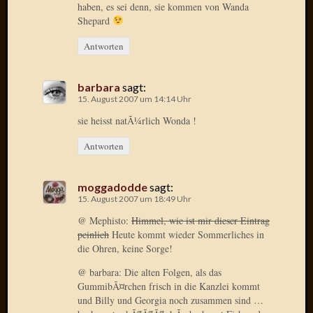
haben, es sei denn, sie kommen von Wanda
Radulf
Shepard
Rumpe
RÃ¶Ã¶
Antworten
Skunkl
Tante
barbara
sagt:
Emma
15. August 2007 um 14:14 Uhr
WÃ¼rz
sie heisst natÃ¼rlich Wonda !
WÃ¼rzb
WÃ¼rz
Antworten
Wortmi
moggadodde
sagt:
Meta
15. August 2007 um 18:49 Uhr
@ Mephisto:
Himmel, wie ist mir dieser Eintrag
Anmel
peinlich
Heute kommt wieder Sommerliches in
Eintrag
die Ohren, keine Sorge!
Feed
@ barbara: Die alten Folgen, als das
Kommen
GummibÃ¤rchen frisch in die Kanzlei kommt
Feed
und Billy und Georgia noch zusammen sind …
WordPr