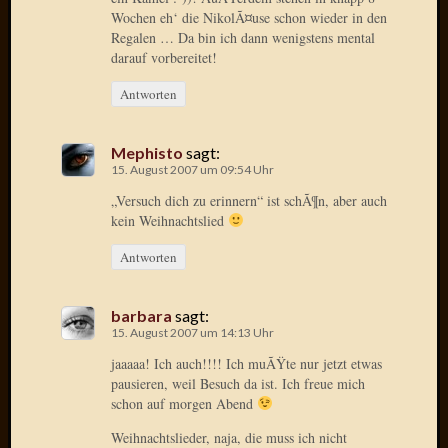
Birgit
Wochen eh‘ die NikolÃ¤use schon wieder in den
Blogsc
Regalen … Da bin ich dann wenigstens mental
Curry
darauf vorbereitet!
and
Culture
Antworten
dasawe
Frater
Mephisto
sagt:
Aloisiu
15. August 2007 um 09:54 Uhr
Frau
„Versuch dich zu erinnern“ ist schÃ¶n, aber auch
Quadra
kein Weihnachtslied
Frau
SÃ¼Ã
Antworten
Hazame
HÃ¼hne
Hey
barbara
sagt:
15. August 2007 um 14:13 Uhr
Tube
kleinla
jaaaaa! Ich auch!!!! Ich muÃŸte nur jetzt etwas
KneeB
pausieren, weil Besuch da ist. Ich freue mich
Kochd
schon auf morgen Abend
MeiaPo
Weihnachtslieder, naja, die muss ich nicht
Papierg