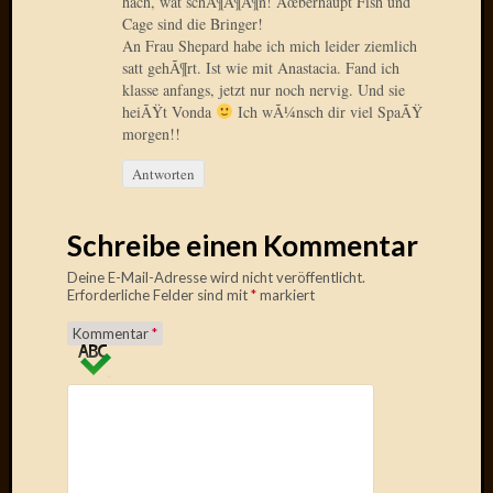
hach, wat schÃ¶Ã¶Ã¶n! Ãœberhaupt Fish und
Verwen
Cage sind die Bringer!
All
An Frau Shepard habe ich mich leider ziemlich
in
satt gehÃ¶rt. Ist wie mit Anastacia. Fand ich
one
klasse anfangs, jetzt nur noch nervig. Und sie
Favico
heiÃŸt Vonda
Ich wÃ¼nsch dir viel SpaÃŸ
morgen!!
Antworten
Kategori
Amazo
Schreibe einen Kommentar
Brains
Daily
Deine E-Mail-Adresse wird nicht veröffentlicht.
Soap
Erforderliche Felder sind mit
*
markiert
Phraseo
Kommentar
*
U&D
WÃ¼rz
Utopia
Vokabu
Archiv