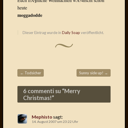
Euch frÃ¶hliche Weihnachten wÃ¼nscht schon
Draht
heute
moggadodde
Neueste
Kommen
Dieser Eintrag wurde in
Daily Soap
veröffentlicht.
Sophie
Lane
zu
Contac
mit
Dr.
←
Todsicher
Sunny side up!
→
Heigel
Beitragsnavigation
Andrea
Arndt
6 commenti su “
Merry
zu
Christmas!
”
Dinner
for
one
Mephisto
sagt:
Mogga
14. August 2007 um 23:22 Uhr
zu