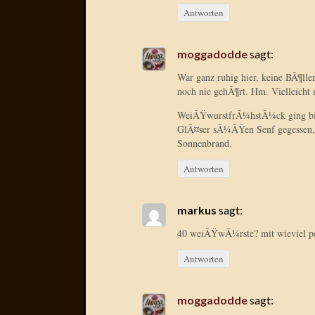
Antworten
moggadodde
sagt:
War ganz ruhig hier, keine BÃ¶lle
noch nie gehÃ¶rt. Hm. Vielleicht n
WeiÃŸwurstfrÃ¼hstÃ¼ck ging bis
GlÃ¤ser sÃ¼ÃŸen Senf gegessen, 
Sonnenbrand.
Antworten
markus
sagt:
40 weiÃŸwÃ¼rste? mit wieviel p
Antworten
moggadodde
sagt: