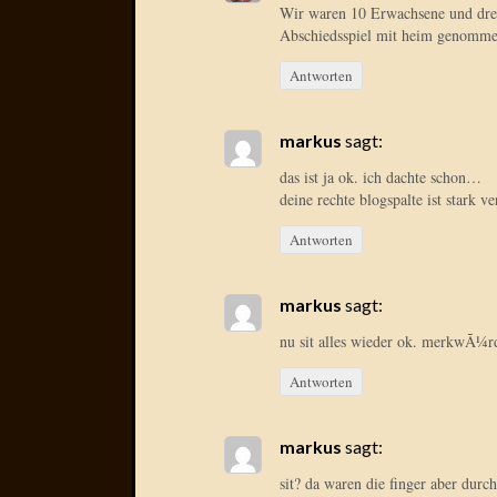
Wir waren 10 Erwachsene und drei
Abschiedsspiel mit heim genomm
Antworten
markus
sagt:
das ist ja ok. ich dachte schon…
deine rechte blogspalte ist stark 
Antworten
markus
sagt:
nu sit alles wieder ok. merkwÃ¼rd
Antworten
markus
sagt:
sit? da waren die finger aber durc