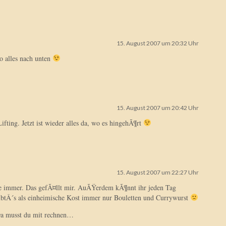
15. August 2007 um 20:32 Uhr
so alles nach unten
15. August 2007 um 20:42 Uhr
fting. Jetzt ist wieder alles da, wo es hingehÃ¶rt
15. August 2007 um 22:27 Uhr
e immer. Das gefÃ¤llt mir. AuÃŸerdem kÃ¶nnt ihr jeden Tag
btÂ´s als einheimische Kost immer nur Bouletten und Currywurst
Da musst du mit rechnen…