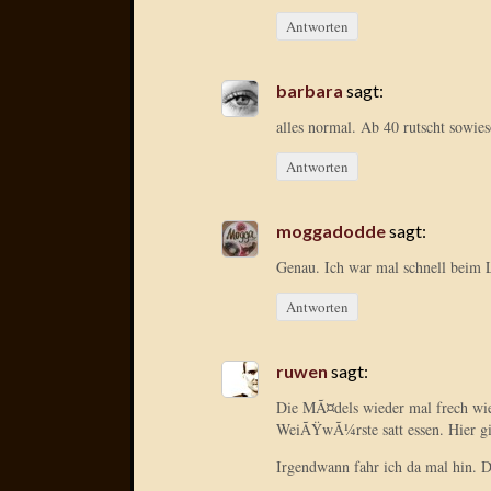
Antworten
barbara
sagt:
alles normal. Ab 40 rutscht sowie
Antworten
moggadodde
sagt:
Genau. Ich war mal schnell beim Li
Antworten
ruwen
sagt:
Die MÃ¤dels wieder mal frech wi
WeiÃŸwÃ¼rste satt essen. Hier gi
Irgendwann fahr ich da mal hin. 