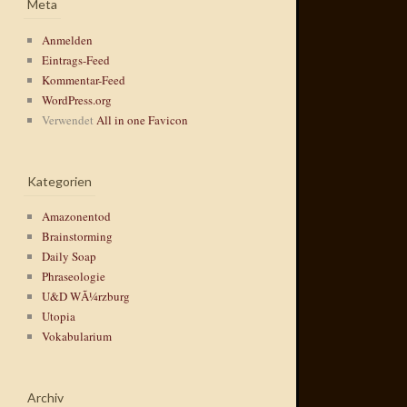
Meta
Anmelden
Eintrags-Feed
Kommentar-Feed
WordPress.org
Verwendet
All in one Favicon
Kategorien
Amazonentod
Brainstorming
Daily Soap
Phraseologie
U&D WÃ¼rzburg
Utopia
Vokabularium
Archiv