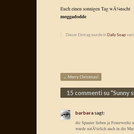
Euch einen sonnigen Tag wÃ¼nscht
moggadodde
Dieser Eintrag wurde in
Daily Soap
verö
←
Merry Christmas!
Beitragsnavigation
15 commenti su “
Sunny s
barbara
sagt:
die Spanier lieben ja Feuerwerke u
wurde natÃ¼rlich auch in die Mar