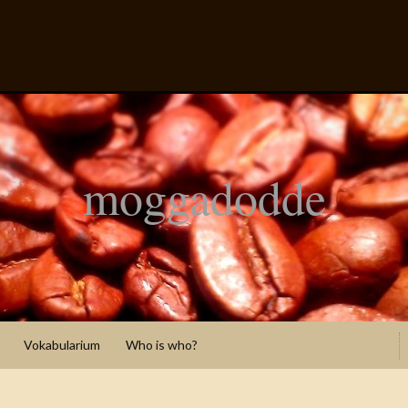
moggadodde
Vokabularium
Who is who?