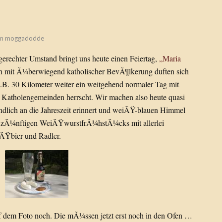
on
moggadodde
rechter Umstand bringt uns heute einen Feiertag,
„Maria
 mit Ã¼berwiegend katholischer BevÃ¶lkerung duften sich
. 30 Kilometer weiter ein weitgehend normaler Tag mit
Katholengemeinden herrscht. Wir machen also heute quasi
endlich an die Jahreszeit erinnert und weiÃŸ-blauen Himmel
nes zÃ¼nftigen WeiÃŸwurstfrÃ¼hstÃ¼cks mit allerlei
ÃŸbier und Radler.
uf dem Foto noch. Die mÃ¼ssen jetzt erst noch in den Ofen …