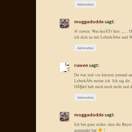
Antworten
moggadodde
sagt:
@ ruwen: Was heiÃŸt hier: „… Da
ich dich zu mit LeberkÃ¤se und
Antworten
ruwen
sagt:
Da war mal vor kurzem jemand aus
LeberkÃ¤s meine ich. Ich sag dir
DÃ¶del hab mich noch nicht mal
Antworten
moggadodde
sagt:
Ich bin ganz sicher, dass die Bayer
gemundet hat
!