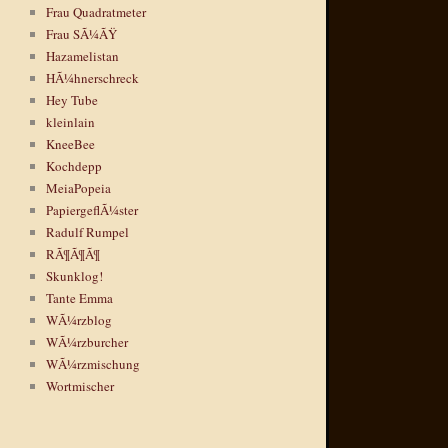
Frau Quadratmeter
Frau SÃ¼ÃŸ
Hazamelistan
HÃ¼hnerschreck
Hey Tube
kleinlain
KneeBee
Kochdepp
MeiaPopeia
PapiergeflÃ¼ster
Radulf Rumpel
RÃ¶Ã¶Ã¶
Skunklog!
Tante Emma
WÃ¼rzblog
WÃ¼rzburcher
WÃ¼rzmischung
Wortmischer