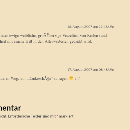
16. August 2007 um 22:18 Uhr
s dieses ewige weibliche, groÃŸherzige Verzeihen von Kerlen (und
eit mit einem Tritt in den Allerwertesten gedankt wird.
17. August 2007 um 08:48 Uhr
anderen Weg, um „DankeschÃ¶n“ zu sagen
?!?
mentar
icht.
Erforderliche Felder sind mit
*
markiert