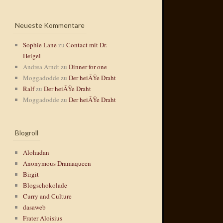
Neueste Kommentare
Sophie Lane
zu
Contact mit Dr.
Heigel
Andrea Arndt
zu
Dinner for one
Moggadodde
zu
Der heiÃŸe Draht
Ralf
zu
Der heiÃŸe Draht
Moggadodde
zu
Der heiÃŸe Draht
Blogroll
Alohadan
Anonymous Dramaqueen
Birgit
Blogschokolade
Curry and Culture
dasaweb
Frater Aloisius