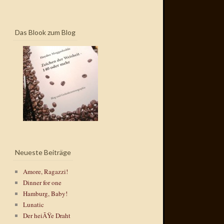
Das Blook zum Blog
Neueste Beiträge
Amore, Ragazzi!
Dinner for one
Hamburg, Baby!
Lunatic
Der heiÃŸe Draht