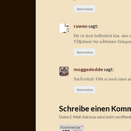
Antworten
ruwen
sagt:
Dir ist doch hoffentlich klar, das
TÃ¶chtern) bei nÃ¤chster Gelegenh
Antworten
moggadodde
sagt:
NatÃ¼rlich! Gibt es noch einen 
Antworten
Schreibe einen Kom
Deine E-Mail-Adresse wird nicht veröffentl
Kommentar
*