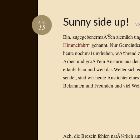
Sunny side up!
Aug.
v
15
Ein, zugegebenermaÃŸen ziemlich unge
Himmelfahrt“
genannt. Nur Gemeinden
heute nochmal umdrehen, wÃ¤hrend z.B
Arbeit und groÃŸem Ansturm aus den 
erlaubt blau und weil das Wetter sich 
sendet, sind wir heute Ausrichter ei
Bekannten und Freunden und viel Wei
Ach, die Brezeln fehlen natÃ¼rlich a