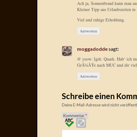
Ach ja, Sonnenbrand kann man auc
Kleiner Tipp aus Urlaubszeiten in 
Viel und ruhige Erhohlung.
Antworten
moggadodde
sagt:
@ yeow: Igitt. Quark. Hab‘ ich ni
GrÃ¼ÃŸe nach MUC und dir viel 
Antworten
Schreibe einen Kom
Deine E-Mail-Adresse wird nicht veröffentl
Kommentar
*