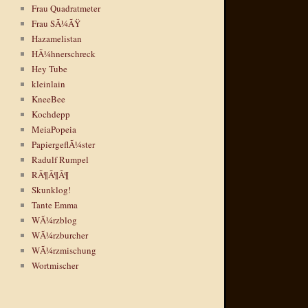
Frau Quadratmeter
Frau SÃ¼ÃŸ
Hazamelistan
HÃ¼hnerschreck
Hey Tube
kleinlain
KneeBee
Kochdepp
MeiaPopeia
PapiergeflÃ¼ster
Radulf Rumpel
RÃ¶Ã¶Ã¶
Skunklog!
Tante Emma
WÃ¼rzblog
WÃ¼rzburcher
WÃ¼rzmischung
Wortmischer