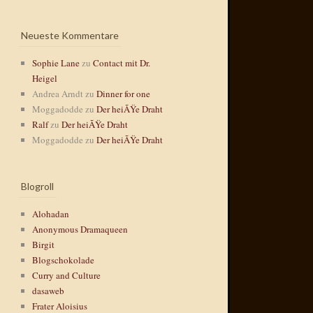
Neueste Kommentare
Sophie Lane
zu
Contact mit Dr.
Heigel
Andrea Arndt
zu
Dinner for one
Moggadodde
zu
Der heiÃŸe Draht
Ralf
zu
Der heiÃŸe Draht
Moggadodde
zu
Der heiÃŸe Draht
Blogroll
Alohadan
Anonymous Dramaqueen
Birgit
Blogschokolade
Curry and Culture
dasaweb
Frater Aloisius