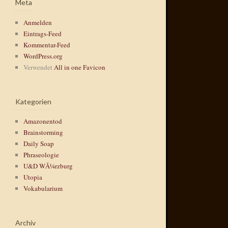
Meta
Anmelden
Eintrags-Feed
Kommentar-Feed
WordPress.org
Verwendet
All in one Favicon
Kategorien
Amazonentod
Brainstorming
Daily Soap
Phraseologie
U&D WÃ¼rzburg
Utopia
Vokabularium
Archiv