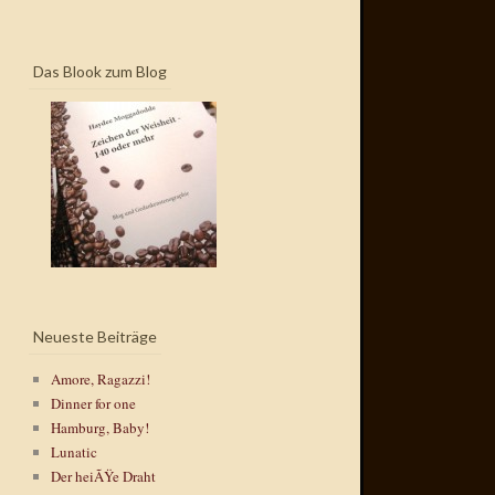
Das Blook zum Blog
Neueste Beiträge
Amore, Ragazzi!
Dinner for one
Hamburg, Baby!
Lunatic
Der heiÃŸe Draht