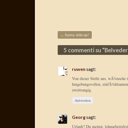
←
Sunny side up!
Beitragsnavigation
5 commenti su “
Belveder
ruwen
sagt:
Von dieser Stelle aus, wÃ¼nsche 
hingebungsvollen, einfÃ¼hlsamen 
zweitrangig.
Antworten
Georg
sagt:
Urlaub? Du meinst, lohnarbeitsfreie