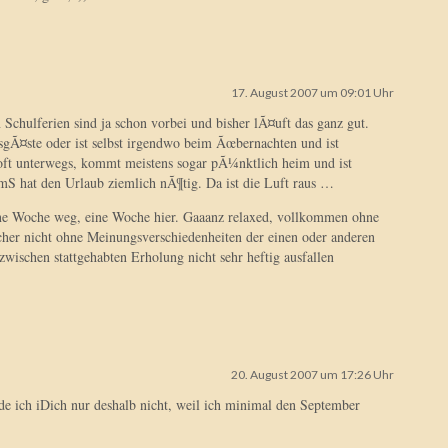
17. August 2007 um 09:01 Uhr
chulferien sind ja schon vorbei und bisher lÃ¤uft das ganz gut.
Ã¤ste oder ist selbst irgendwo beim Ãœbernachten und ist
t oft unterwegs, kommt meistens sogar pÃ¼nktlich heim und ist
mS hat den Urlaub ziemlich nÃ¶tig. Da ist die Luft raus …
ne Woche weg, eine Woche hier. Gaaanz relaxed, vollkommen ohne
cher nicht ohne Meinungsverschiedenheiten der einen oder anderen
zwischen stattgehabten Erholung nicht sehr heftig ausfallen
20. August 2007 um 17:26 Uhr
e ich iDich nur deshalb nicht, weil ich minimal den September