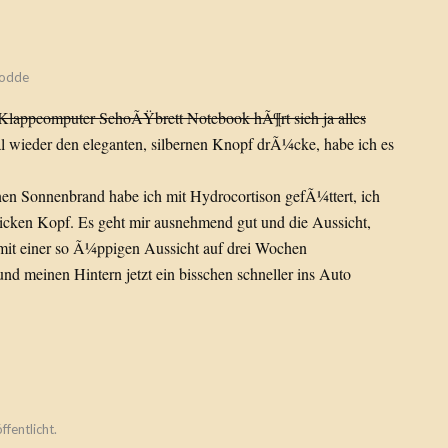
odde
Klappcomputer SchoÃŸbrett Notebook hÃ¶rt sich ja alles
 wieder den eleganten, silbernen Knopf drÃ¼cke, habe ich es
nen Sonnenbrand habe ich mit Hydrocortison gefÃ¼ttert, ich
 dicken Kopf. Es geht mir ausnehmend gut und die Aussicht,
 mit einer so Ã¼ppigen Aussicht auf drei Wochen
d meinen Hintern jetzt ein bisschen schneller ins Auto
ffentlicht.