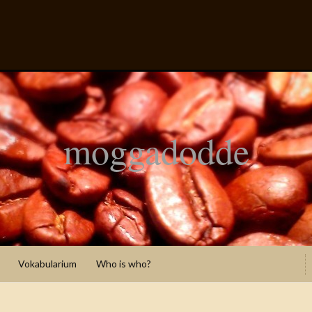
moggadodde
Vokabularium
Who is who?