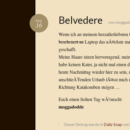
Belvedere
Aug.
von
moggad
16
Wenn ich an meinem herzallerliebsten
bescheuert an
Laptop das nÃ¤chste mal
geschafft.
Meine Haare sitzen hervorragend, mei
habe keinen Kater, ja nicht mal einen
heute Nachmittag wieder hier zu sein,
anschlieÃŸenden Urlaub lÃ¤sst mich un
Richtung Katakomben steigen …
Euch einen frohen Tag wÃ¼nscht
moggadodde
Dieser Eintrag wurde in
Daily Soap
verö