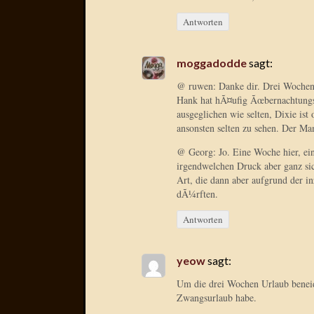
Antworten
moggadodde
sagt:
@ ruwen: Danke dir. Drei Wochen S
Hank hat hÃ¤ufig Ãœbernachtungsg
ausgeglichen wie selten, Dixie is
ansonsten selten zu sehen. Der Ma
@ Georg: Jo. Eine Woche hier, ei
irgendwelchen Druck aber ganz si
Art, die dann aber aufgrund der in
dÃ¼rften.
Antworten
yeow
sagt:
Um die drei Wochen Urlaub beneid
Zwangsurlaub habe.