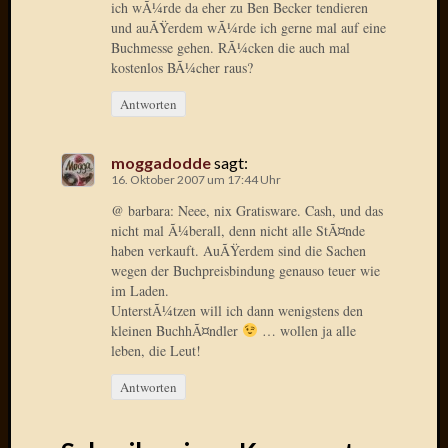
2020
ich wÃ¼rde da eher zu Ben Becker tendieren
und auÃŸerdem wÃ¼rde ich gerne mal auf eine
Novem
Buchmesse gehen. RÃ¼cken die auch mal
2020
kostenlos BÃ¼cher raus?
Oktobe
2020
Antworten
April
2020
Februar
moggadodde
sagt:
16. Oktober 2007 um 17:44 Uhr
2020
Dezemb
@ barbara: Neee, nix Gratisware. Cash, und das
2019
nicht mal Ã¼berall, denn nicht alle StÃ¤nde
Novem
haben verkauft. AuÃŸerdem sind die Sachen
2019
wegen der Buchpreisbindung genauso teuer wie
im Laden.
Septem
UnterstÃ¼tzen will ich dann wenigstens den
2019
kleinen BuchhÃ¤ndler
… wollen ja alle
Mai
leben, die Leut!
2019
März
Antworten
2019
Februar
2019