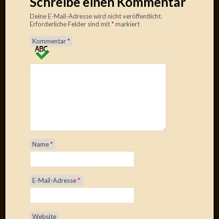
Schreibe einen Kommentar
Oktobe
Deine E-Mail-Adresse wird nicht veröffentlicht.
2018
Erforderliche Felder sind mit
*
markiert
März
Kommentar
*
2018
Februar
2018
Januar
2018
Novem
2017
Oktobe
2017
August
Name
*
2017
Juli
2017
E-Mail-Adresse
*
Juni
2017
Mai
2017
Website