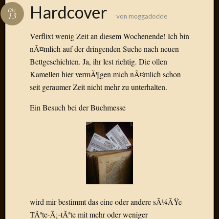
Das
Hardcover
Okt.
Blook
13
von
moggadodde
zum
Blog
Verflixt wenig Zeit an diesem Wochenende! Ich bin
nÃ¤mlich auf der dringenden Suche nach neuen
Bettgeschichten. Ja, ihr lest richtig. Die ollen
Kamellen hier vermÃ¶gen mich nÃ¤mlich schon
Neueste
seit geraumer Zeit nicht mehr zu unterhalten.
Beiträge
Ein Besuch bei der Buchmesse
Amore,
Ragazz
Dinner
for
one
Hambur
Baby!
Lunati
Der
wird mir bestimmt das eine oder andere sÃ¼ÃŸe
heiÃŸe
TÃªte-Ã¡-tÃªte mit mehr oder weniger