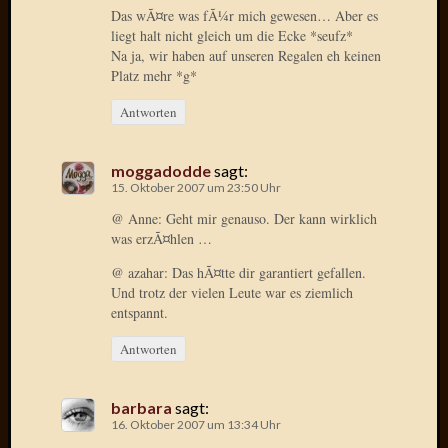
Das wÃ¤re was fÃ¼r mich gewesen… Aber es
liegt halt nicht gleich um die Ecke *seufz*
Januar
Na ja, wir haben auf unseren Regalen eh keinen
2025
Platz mehr *g*
Juli
2022
Antworten
Mai
2022
April
moggadodde
sagt:
15. Oktober 2007 um 23:50 Uhr
2022
Novem
@ Anne: Geht mir genauso. Der kann wirklich
2021
was erzÃ¤hlen …
Septem
@ azahar: Das hÃ¤tte dir garantiert gefallen.
2021
Und trotz der vielen Leute war es ziemlich
Juli
entspannt.
2021
Juni
Antworten
2021
Februar
barbara
sagt:
2021
16. Oktober 2007 um 13:34 Uhr
Dezemb