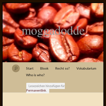
moggadodde
Start
Blook
Recht so?
Vokabularium
Who is who?
Lesezeichen hinzufügen für
Permanentlink
.