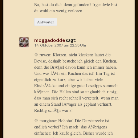
Na, hast du dich denn gefunden? Irgendwie bist
Radulf
du wohl ein wenig verloren …
Rumpe
RÃ¶Ã¶
Antworten
Skunkl
Tante
Emma
moggadodde
sagt:
14. Oktober 2007 um 22:58 Uhr
WÃ¼rz
WÃ¼rzb
@ ruwen: Klotzen, nicht kleckern lautet die
WÃ¼rz
Devise, deshalb besuche ich gleich den Kuchen,
Wortmi
denn die BrÃ¶sel davon kann ich immer haben.
Und was fÃ¼r ein Kuchen das ist! Ein Tag ist
eigentlich zu kurz, aber wir haben viele
EindrÃ¼cke und einige gute Lesetipps sammeln
Meta
kÃ¶nnen. Die Hallen sind so unglaublich riesig,
dass man sich recht schnell verzettelt, wenn man
Anmel
an einem Stand lÃ¤nger als geplant verharrt.
Eintrag
Richtig schÃ¶n war’s!
Feed
Kommen
@ morgiane: Hohoho! Die Durststrecke ist
endlich vorbei? Ich mach‘ das Ã¼brigens
Feed
einfacher: Ich kaufe gleich. Bisher wurde ich
WordPr