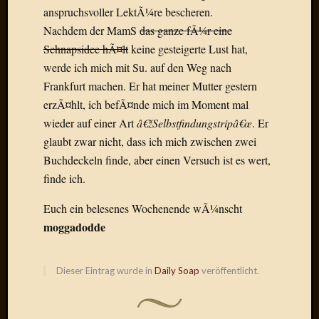
Draht
anspruchsvoller LektÃ¼re bescheren.
Nachdem der MamS
das ganze fÃ¼r eine
Schnapsidee hÃ¤lt
keine gesteigerte Lust hat,
Neueste
werde ich mich mit Su. auf den Weg nach
Kommen
Frankfurt machen. Er hat meiner Mutter gestern
Sophie
erzÃ¤hlt, ich befÃ¤nde mich im Moment mal
Lane
wieder auf einer Art
â€žSelbstfindungstripâ€œ
. Er
zu
glaubt zwar nicht, dass ich mich zwischen zwei
Contac
mit
Buchdeckeln finde, aber einen Versuch ist es wert,
Dr.
finde ich.
Heigel
Andrea
Euch ein belesenes Wochenende wÃ¼nscht
Arndt
moggadodde
zu
Dinner
for
Dieser Eintrag wurde in
Daily Soap
veröffentlicht.
one
Mogga
zu