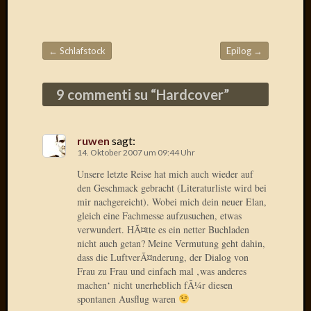
Der
heiÃŸe
Draht
←
Schlafstock
Epilog
→
Ralf
Beitragsnavigation
zu
Der
9 commenti su “
Hardcover
”
heiÃŸe
Draht
Mogga
ruwen
sagt:
zu
14. Oktober 2007 um 09:44 Uhr
Der
Unsere letzte Reise hat mich auch wieder auf
heiÃŸe
den Geschmack gebracht (Literaturliste wird bei
Draht
mir nachgereicht). Wobei mich dein neuer Elan,
gleich eine Fachmesse aufzusuchen, etwas
verwundert. HÃ¤tte es ein netter Buchladen
Blogroll
nicht auch getan? Meine Vermutung geht dahin,
dass die LuftverÃ¤nderung, der Dialog von
Alohad
Frau zu Frau und einfach mal ‚was anderes
Anony
machen‘ nicht unerheblich fÃ¼r diesen
spontanen Ausflug waren
Dramaq