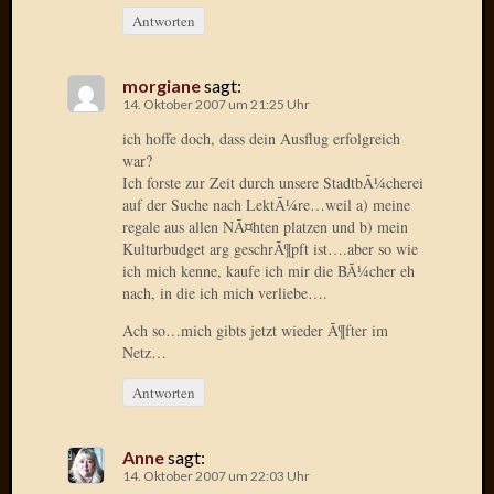
Birgit
Antworten
Blogsc
Curry
and
morgiane
sagt:
Culture
14. Oktober 2007 um 21:25 Uhr
dasawe
ich hoffe doch, dass dein Ausflug erfolgreich
Frater
war?
Aloisiu
Ich forste zur Zeit durch unsere StadtbÃ¼cherei
Frau
auf der Suche nach LektÃ¼re…weil a) meine
Quadra
regale aus allen NÃ¤hten platzen und b) mein
Frau
Kulturbudget arg geschrÃ¶pft ist….aber so wie
ich mich kenne, kaufe ich mir die BÃ¼cher eh
SÃ¼Ã
nach, in die ich mich verliebe….
Hazame
HÃ¼hne
Ach so…mich gibts jetzt wieder Ã¶fter im
Hey
Netz…
Tube
Antworten
kleinla
KneeB
Kochd
Anne
sagt:
MeiaPo
14. Oktober 2007 um 22:03 Uhr
Papierg