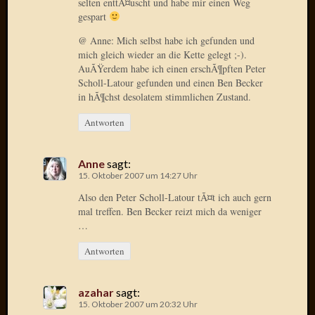
selten enttÃ¤uscht und habe mir einen Weg
Verwen
gespart
All
in
@ Anne: Mich selbst habe ich gefunden und
one
mich gleich wieder an die Kette gelegt ;-).
Favico
AuÃŸerdem habe ich einen erschÃ¶pften Peter
Scholl-Latour gefunden und einen Ben Becker
in hÃ¶chst desolatem stimmlichen Zustand.
Kategori
Antworten
Amazo
Brains
Anne
sagt:
Daily
15. Oktober 2007 um 14:27 Uhr
Soap
Also den Peter Scholl-Latour tÃ¤t ich auch gern
Phraseo
mal treffen. Ben Becker reizt mich da weniger
U&D
…
WÃ¼rz
Utopia
Antworten
Vokabu
azahar
sagt:
15. Oktober 2007 um 20:32 Uhr
Archiv