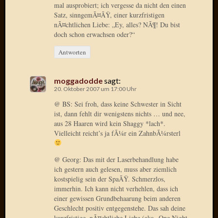
mal ausprobiert; ich vergesse da nicht den einen
Oktobe
Satz, sinngemÃ¤ÃŸ, einer kurzfristigen
2018
nÃ¤chtlichen Liebe: „Ey, alles? NÃ¶! Du bist
März
doch schon erwachsen oder?“
2018
Antworten
Februar
2018
Januar
moggadodde
sagt:
2018
20. Oktober 2007 um 17:00 Uhr
Novem
@ BS: Sei froh, dass keine Schwester in Sicht
2017
ist, dann fehlt dir wenigstens nichts … und nee,
Oktobe
aus 28 Haaren wird kein Shaggy *lach*.
2017
Vielleicht reicht’s ja fÃ¼r ein ZahnbÃ¼rsterl
August
2017
@ Georg: Das mit der Laserbehandlung habe
Juli
ich gestern auch gelesen, muss aber ziemlich
2017
kostspielig sein der SpaÃŸ. Schmerzlos,
Juni
immerhin. Ich kann nicht verhehlen, dass ich
2017
einer gewissen Grundbehaarung beim anderen
Mai
Geschlecht positiv entgegenstehe. Das sah deine
2017
kurzfristige, nÃ¤chtliche Liebe (aka „One Night