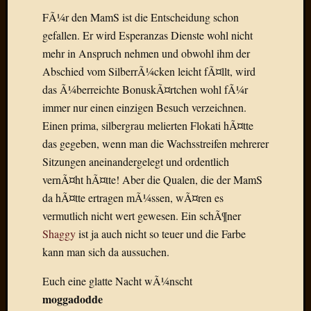
Radulf
FÃ¼r den MamS ist die Entscheidung schon
Rumpe
gefallen. Er wird Esperanzas Dienste wohl nicht
RÃ¶Ã¶
mehr in Anspruch nehmen und obwohl ihm der
Skunkl
Abschied vom SilberrÃ¼cken leicht fÃ¤llt, wird
Tante
das Ã¼berreichte BonuskÃ¤rtchen wohl fÃ¼r
Emma
WÃ¼rz
immer nur einen einzigen Besuch verzeichnen.
WÃ¼rzb
Einen prima, silbergrau melierten Flokati hÃ¤tte
WÃ¼rz
das gegeben, wenn man die Wachsstreifen mehrerer
Wortmi
Sitzungen aneinandergelegt und ordentlich
vernÃ¤ht hÃ¤tte! Aber die Qualen, die der MamS
da hÃ¤tte ertragen mÃ¼ssen, wÃ¤ren es
Meta
vermutlich nicht wert gewesen. Ein schÃ¶ner
Anmel
Shaggy
ist ja auch nicht so teuer und die Farbe
Eintrag
kann man sich da aussuchen.
Feed
Kommen
Euch eine glatte Nacht wÃ¼nscht
Feed
moggadodde
WordPr