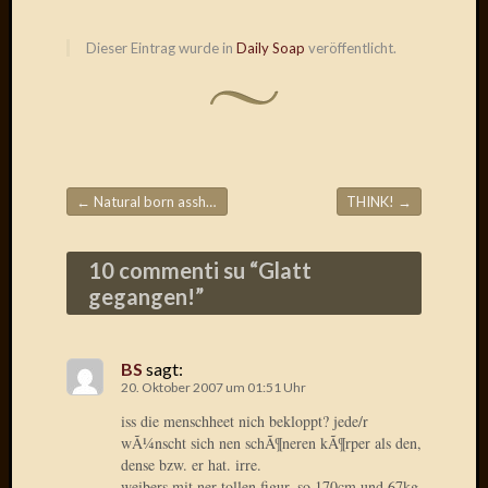
Verwen
All
Dieser Eintrag wurde in
Daily Soap
veröffentlicht.
in
one
Favico
Kategori
←
Natural born assholes
THINK!
→
Beitragsnavigation
Amazo
Brains
10 commenti su “
Glatt
Daily
Soap
gegangen!
”
Phraseo
U&D
WÃ¼rz
BS
sagt:
Utopia
20. Oktober 2007 um 01:51 Uhr
Vokabu
iss die menschheet nich bekloppt? jede/r
wÃ¼nscht sich nen schÃ¶neren kÃ¶rper als den,
dense bzw. er hat. irre.
Archiv
weibers mit ner tollen figur, so 170cm und 67kg