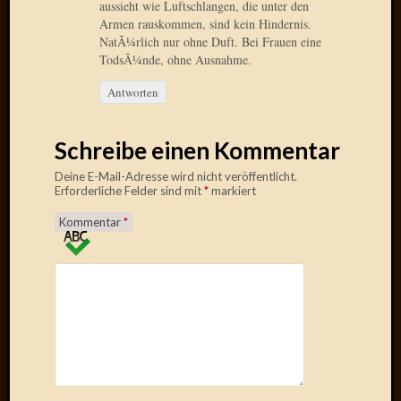
2013
aussieht wie Luftschlangen, die unter den
Januar
Armen rauskommen, sind kein Hindernis.
2013
NatÃ¼rlich nur ohne Duft. Bei Frauen eine
TodsÃ¼nde, ohne Ausnahme.
Dezemb
2012
Antworten
Novem
2012
Oktobe
Schreibe einen Kommentar
2012
Deine E-Mail-Adresse wird nicht veröffentlicht.
Septem
Erforderliche Felder sind mit
*
markiert
2012
August
Kommentar
*
2012
Juli
2012
Juni
2012
Mai
2012
April
2012