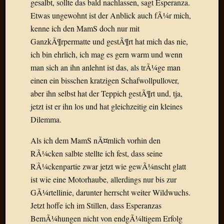
gesalbt, sollte das bald nachlassen, sagt Esperanza.
Der
Etwas ungewohnt ist der Anblick auch fÃ¼r mich,
heiÃŸe
kenne ich den MamS doch nur mit
Draht
GanzkÃ¶rpermatte und gestÃ¶rt hat mich das nie,
Ralf
zu
ich bin ehrlich, ich mag es gern warm und wenn
Der
man sich an ihn anlehnt ist das, als trÃ¼ge man
heiÃŸe
einen ein bisschen kratzigen Schafwollpullover,
Draht
aber ihn selbst hat der Teppich gestÃ¶rt und, tja,
Mogga
jetzt ist er ihn los und hat gleichzeitig ein kleines
zu
Der
Dilemma.
heiÃŸe
Als ich dem MamS nÃ¤mlich vorhin den
Draht
RÃ¼cken salbte stellte ich fest, dass seine
RÃ¼ckenpartie zwar jetzt wie gewÃ¼nscht glatt
Blogroll
ist wie eine Motorhaube, allerdings nur bis zur
GÃ¼rtellinie, darunter herrscht weiter Wildwuchs.
Alohad
Anony
Jetzt hoffe ich im Stillen, dass Esperanzas
Dramaq
BemÃ¼hungen nicht von endgÃ¼ltigem Erfolg