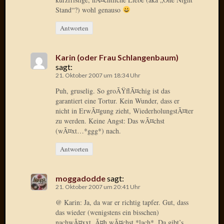
April
Stand“?) wohl genauso
2017
Februar
Antworten
2017
Januar
Karin (oder Frau Schlangenbaum)
2017
sagt:
Dezemb
21. Oktober 2007 um 18:34 Uhr
2016
Puh, gruselig. So groÃŸflÃ¤chig ist das
Oktobe
garantiert eine Tortur. Kein Wunder, dass er
2016
nicht in ErwÃ¤gung zieht, WiederholungstÃ¤ter
Septem
zu werden. Keine Angst: Das wÃ¤chst
2016
(wÃ¤xt…*ggg*) nach.
August
2016
Antworten
Juni
2016
moggadodde
sagt:
Mai
21. Oktober 2007 um 20:41 Uhr
2016
@ Karin: Ja, da war er richtig tapfer. Gut, dass
April
das wieder (wenigstens ein bisschen)
2016
nachwÃ¤xxt, Ã¤h wÃ¤chst *lach*. Da gibt’s