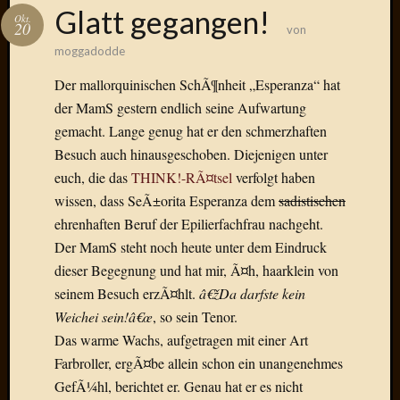
Das
Glatt gegangen!
Okt.
Blook
20
von
zum
moggadodde
Blog
Der mallorquinischen SchÃ¶nheit „Esperanza“ hat
der MamS gestern endlich seine Aufwartung
gemacht. Lange genug hat er den schmerzhaften
Besuch auch hinausgeschoben. Diejenigen unter
Neueste
Beiträge
euch, die das
THINK!-RÃ¤tsel
verfolgt haben
wissen, dass SeÃ±orita Esperanza dem
sadistischen
Amore,
ehrenhaften Beruf der Epilierfachfrau nachgeht.
Ragazz
Der MamS steht noch heute unter dem Eindruck
Dinner
for
dieser Begegnung und hat mir, Ã¤h, haarklein von
one
seinem Besuch erzÃ¤hlt.
â€žDa darfste kein
Hambur
Weichei sein!â€œ
, so sein Tenor.
Baby!
Das warme Wachs, aufgetragen mit einer Art
Lunati
Farbroller, ergÃ¤be allein schon ein unangenehmes
Der
GefÃ¼hl, berichtet er. Genau hat er es nicht
heiÃŸe