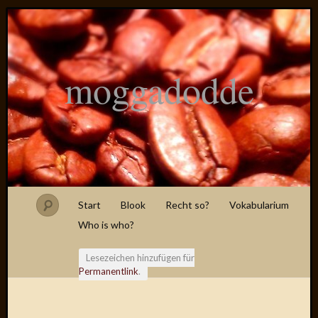
moggadodde
Start
Blook
Recht so?
Vokabularium
Who is who?
Lesezeichen hinzufügen für
Permanentlink
.