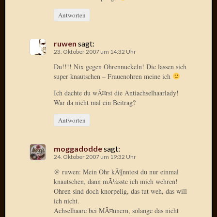
2014
Antworten
Januar
2014
Dezemb
ruwen
sagt:
2013
23. Oktober 2007 um 14:32 Uhr
Oktobe
Du!!!! Nix gegen Ohrennuckeln! Die lassen sich
2013
super knautschen – Frauenohren meine ich
Septem
2013
Ich dachte du wÃ¤rst die Antiachselhaarlady!
August
War da nicht mal ein Beitrag?
2013
Antworten
Juni
2013
Mai
moggadodde
sagt:
2013
24. Oktober 2007 um 19:32 Uhr
April
@ ruwen: Mein Ohr kÃ¶nntest du nur einmal
2013
knautschen, dann mÃ¼sste ich mich wehren!
März
Ohren sind doch knorpelig, das tut weh, das will
2013
ich nicht.
Februar
Achselhaare bei MÃ¤nnern, solange das nicht