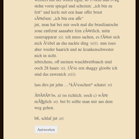
stehn vorm spiegel und schreien: „ich bin zu
Januar
fett“ und kerle mit een haar offer brust
2025
sÃ¤ufsen: „ich bin een affe“
jut, man hat bei mir ooch mal die brasilianische
Juli
zone entfernt aaaaaber fein zÃ¤rtlich, mitn
2022
rasierapparat ;o). ich muss sachen, es fÃ¤sst sich
Mai
nich Ã¼bel an das nackte ding :o))). nun isses
2022
aber wieder haarich und ne krankenschwester
April
nich in sicht.
2022
iebrichens, off meinen waschbrettbauch sind
Novem
ooch 28 haare :o). fÃ¼r een shaggy gloobe ich
2021
sind das zuwenich ;o))).
Septem
lass dirs jut jehn …*kÃ¼sschen* schatzi :o)
2021
Juli
Ã¤Ã¤Ã¤ bs. a) iss richtich. ooch c) wÃ¤r
2021
mÃ¶glich :o). bei b) sollte man mir aus dem
Juni
weg gehen.
2021
b8, schlaf jut ;o)
Februar
2021
Antworten
Dezemb