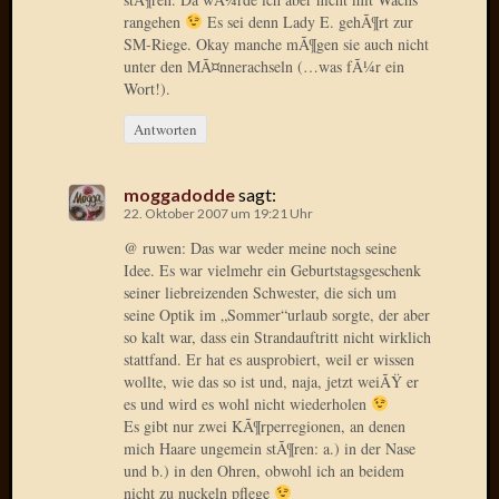
2015
rangehen
Es sei denn Lady E. gehÃ¶rt zur
SM-Riege. Okay manche mÃ¶gen sie auch nicht
Januar
unter den MÃ¤nnerachseln (…was fÃ¼r ein
2015
Wort!).
Dezemb
2014
Antworten
Novem
2014
Oktobe
moggadodde
sagt:
22. Oktober 2007 um 19:21 Uhr
2014
Septem
@ ruwen: Das war weder meine noch seine
2014
Idee. Es war vielmehr ein Geburtstagsgeschenk
August
seiner liebreizenden Schwester, die sich um
2014
seine Optik im „Sommer“urlaub sorgte, der aber
so kalt war, dass ein Strandauftritt nicht wirklich
Juli
stattfand. Er hat es ausprobiert, weil er wissen
2014
wollte, wie das so ist und, naja, jetzt weiÃŸ er
Juni
es und wird es wohl nicht wiederholen
2014
Es gibt nur zwei KÃ¶rperregionen, an denen
März
mich Haare ungemein stÃ¶ren: a.) in der Nase
2014
und b.) in den Ohren, obwohl ich an beidem
Februar
nicht zu nuckeln pflege