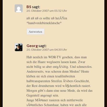
2020
BS
sagt:
Novem
20. Oktober 2007 um 01:52 Uhr
2020
Oktobe
n8 n8 n8 es sollte n8 heiÃŸen
2020
*handvordebirneklatsche*
April
Antworten
2020
Februar
2020
Georg
sagt:
Dezemb
20. Oktober 2007 um 04:30 Uhr
2019
Hab neulich im WDR-TV gesehen, dass man
Novem
sich die Haare weglasern lassen kann. Zwar
2019
nicht billig so aber entgÃ¼ltig. Und schmerzlos.
Septem
Andererseits, was scheren denn Moden? Heute
2019
kleben sie sich einen tesafilmbreiten
Mai
halbtransparenten Streifen Ã¼bers Geschlecht,
2019
der Rest drumherum wird wÃ¶chentlich rasiert.
Morgen gibt’s dann eine neue Mode, da wird das
März
Gegenteil angesagt sein.
2019
Junge MÃ¤nner rasieren sich mittlerweile
Februar
sÃ¤mtliches Schamhaar, haben wir auch alle
2019