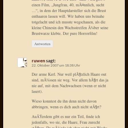
März
einen Film, „Jungfrau, 40, mÃ¤nnlich, sucht
2016
…“, in dem der Hauptdarsteller sich die Brust
Februar
enthaaren lassen will. Wir haben uns beinahe
2016
totgelacht und ich musste wegschauen, als die
Novem
kleine Chinesin den Wachsstreifen Ã¼ber seine
2015
Brustwarze klebte. Der pure Horrorfilm!
Oktobe
Antworten
2015
Septem
2015
ruwen
sagt:
August
22. Oktober 2007 um 18:38 Uhr
2015
Der arme Kerl. Nur weil plÃ¶tzlich Haare out
Juli
sind, mÃ¼ssen sie weg. Vor allem hÃ¶rt das ja
2015
nie auf, mit dem Nachwachsen (wenn er nicht
Juni
lasert).
2015
Wieso konntest du ihn denn nicht davon
Mai
abbringen, wenn es dich auch nicht stÃ¶rt?
2015
April
AuÃŸerdem gibt es nur ein Teil, finde ich
2015
jedenfalls, wo sie, die Haare, Frau zurecht
März
stÃ¶ren. Da wÃ¼rde ich aber nicht mit Wachs