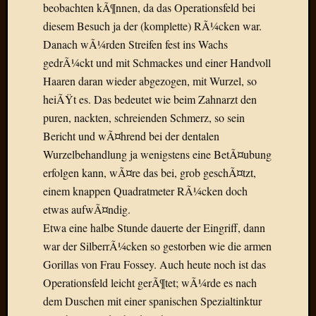
Draht
beobachten kÃ¶nnen, da das Operationsfeld bei
diesem Besuch ja der (komplette) RÃ¼cken war.
Danach wÃ¼rden Streifen fest ins Wachs
Neueste
gedrÃ¼ckt und mit Schmackes und einer Handvoll
Kommen
Haaren daran wieder abgezogen, mit Wurzel, so
Sophie
heiÃŸt es. Das bedeutet wie beim Zahnarzt den
Lane
puren, nackten, schreienden Schmerz, so sein
zu
Bericht und wÃ¤hrend bei der dentalen
Contac
Wurzelbehandlung ja wenigstens eine BetÃ¤ubung
mit
erfolgen kann, wÃ¤re das bei, grob geschÃ¤tzt,
Dr.
Heigel
einem knappen Quadratmeter RÃ¼cken doch
Andrea
etwas aufwÃ¤ndig.
Arndt
Etwa eine halbe Stunde dauerte der Eingriff, dann
zu
war der SilberrÃ¼cken so gestorben wie die armen
Dinner
Gorillas von Frau Fossey. Auch heute noch ist das
for
one
Operationsfeld leicht gerÃ¶tet; wÃ¼rde es nach
Mogga
dem Duschen mit einer spanischen Spezialtinktur
zu