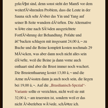
Birgit
gekrÃ¶nt sind, denn sonst steht der MamS vor dem
Blogsc
weiterfÃ¼hrenden Problem, dass die Leute in der
Curry
Sauna sich sehr Ã¼ber das Yin und Yang auf
and
seiner B-Seite wundern dÃ¼rften. Die Alternative
Culture
dasawe
wÃ¤re eine nach SÃ¼den ausgerichtete
Frater
FortfÃ¼hrung der Behandlung. Pofalte und
Aloisiu
â€“backen schlagen mit insgesamt 24,00 â‚¬ zu
Frau
Buche und die Beine komplett kosten nochmals 29
Quadra
MÃ¼cken, was aber dann noch nicht alles sein
Frau
SÃ¼Ã
dÃ¼rfte, weil die Beine ja dann vorne auch
Hazame
enthaart sind aber die Brust immer noch wuchert.
HÃ¼hne
Die Brustenthaarung kostet 13,00 â‚¬ und die
Hey
Arme mÃ¼ssten dann ja auch noch sein, die liegen
Tube
bei 19,00 â‚¬. Auf die
„Brasilianisch-Spezial“-
kleinla
Variante
sollte er verzichten, nicht weil sie mit
KneeB
Kochd
32,00 â‚¬ am teuersten ist, sondern weil er das
MeiaPo
nicht Ã¼berleben wÃ¼rde, schÃ¤tze ich.
Papierg