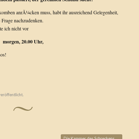
akomben anrÃ¼cken muss, habt ihr ausreichend Gelegenheit,
e Frage nachzudenken.
e ich nicht vor
morgen, 20.00 Uhr,
los!
eröffentlicht.
Die Kammer des Schreckens
→