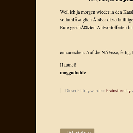
Weil ich ja morgen wieder in den Kat
vollumfÃ¤nglich Ã¼ber diese knifflig
Eure geschÃ¤tzten Antwortofferten bitt
einzureichen. Auf die NÃ¼sse, fertig, 
Hautnei!
moggadodde
Dieser Eintrag wurde in
Brainstorming
v
←
Liebreiz-Loser