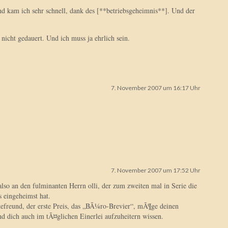
d kam ich sehr schnell, dank des [**betriebsgeheimnis**]. Und der
 nicht gedauert. Und ich muss ja ehrlich sein.
7. November 2007 um 16:17 Uhr
7. November 2007 um 17:52 Uhr
so an den fulminanten Herrn olli, der zum zweiten mal in Serie die
s eingeheimst hat.
tefreund, der erste Preis, das „BÃ¼ro-Brevier“, mÃ¶ge deinen
d dich auch im tÃ¤glichen Einerlei aufzuheitern wissen.