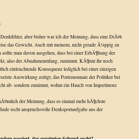
e
Denkfehler, aber bisher war ich der Meinung, dass eine DiÃ¤t
eise das Gewicht. Auch mit meinem, nicht gerade Ã¼ppig zu
sollte man davon ausgehen, dass bei einer ErhÃ¶hung der
kt, also der Abnahmeumfang, zunimmt. KÃ¶nnt ihr noch
ntlich einleuchtende Konsequenz lediglich bei einer einzigen
etzte Auswirkung zeitigt, das Portemonnaie der Politiker bei
ht ab- sondern zunimmt, wohnt ein Hauch von Impertinenz
in nÃ¤mlich der Meinung, dass es einmal mehr hÃ¶chste
 finde recht anspruchsvolle Denksportaufgabe aus der
mandem passiert, der gereimten Schund sucht?