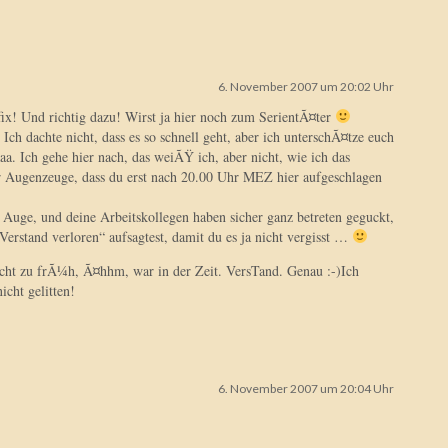
6. November 2007 um 20:02 Uhr
fix! Und richtig dazu! Wirst ja hier noch zum SerientÃ¤ter
ch dachte nicht, dass es so schnell geht, aber ich unterschÃ¤tze euch
. Ich gehe hier nach, das weiÃŸ ich, aber nicht, wie ich das
ar Augenzeuge, dass du erst nach 20.00 Uhr MEZ hier aufgeschlagen
n Auge, und deine Arbeitskollegen haben sicher ganz betreten geguckt,
Verstand verloren“ aufsagtest, damit du es ja nicht vergisst …
icht zu frÃ¼h, Ã¤hhm, war in der Zeit. VersTand. Genau :-)Ich
icht gelitten!
6. November 2007 um 20:04 Uhr