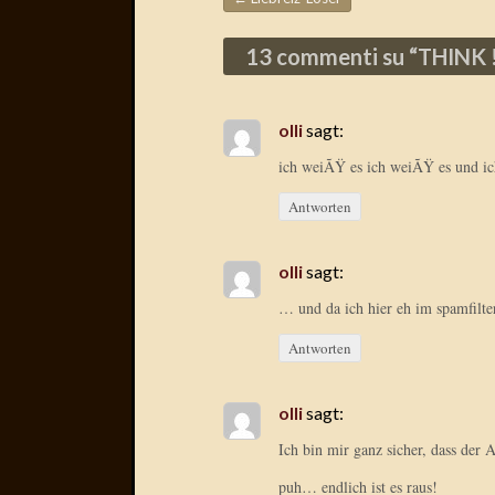
Beitragsnavigation
13 commenti su “
THINK 
olli
sagt:
ich weiÃŸ es ich weiÃŸ es und ich
Antworten
olli
sagt:
… und da ich hier eh im spamfilte
Antworten
olli
sagt:
Ich bin mir ganz sicher, dass der
puh… endlich ist es raus!