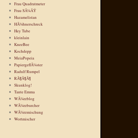
Frau Quadratmeter
Frau SÃ¼ÃŸ
Hazamelistan
HÃ¼hnerschreck
Hey Tube
kleinlain
KneeBee
Kochdepp
MeiaPopeia
PapiergeflÃ¼ster
Radulf Rumpel
RÃ¶Ã¶Ã¶
Skunklog!
Tante Emma
WÃ¼rzblog
WÃ¼rzburcher
WÃ¼rzmischung
Wortmischer