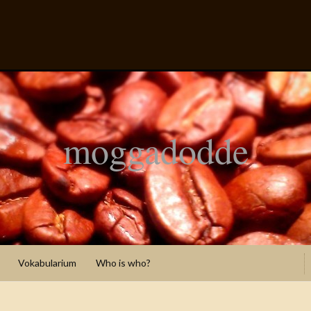
moggadodde
Vokabularium
Who is who?