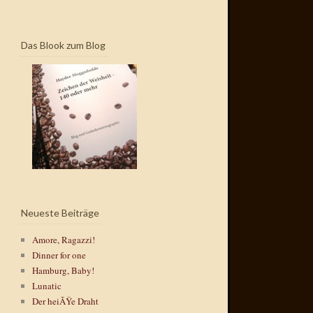
Das Blook zum Blog
Neueste Beiträge
Amore, Ragazzi!
Dinner for one
Hamburg, Baby!
Lunatic
Der heiÃŸe Draht