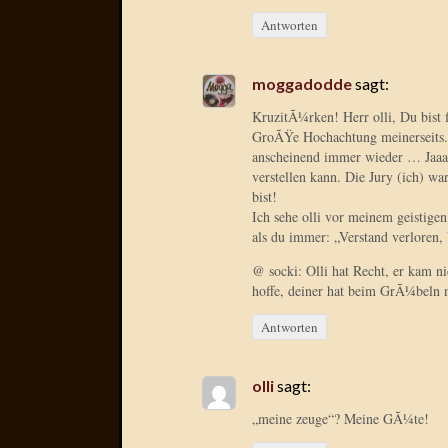
Antworten
moggadodde
sagt:
KruzitÃ¼rken! Herr olli, Du bist 
GroÃŸe Hochachtung meinerseits. I
anscheinend immer wieder … Jaaaaa
verstellen kann. Die Jury (ich) w
bist!
Ich sehe olli vor meinem geistige
als du immer: „Verstand verloren, 
@ socki: Olli hat Recht, er kam n
hoffe, deiner hat beim GrÃ¼beln n
Antworten
olli
sagt:
„meine zeuge“? Meine GÃ¼te!