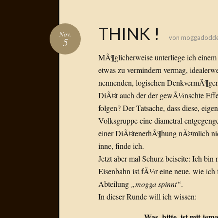
THINK !
Nov.
von
moggadodd
5
MÃ¶glicherweise unterliege ich einem 
etwas zu vermindern vermag, idealerw
nennenden, logischen DenkvermÃ¶gen 
DiÃ¤t auch der der gewÃ¼nschte Effe
folgen? Der Tatsache, dass diese, eige
Volksgruppe eine diametral entgegenges
einer DiÃ¤tenerhÃ¶hung nÃ¤mlich nic
inne, finde ich.
Jetzt aber mal Schurz beiseite: Ich b
Eisenbahn ist fÃ¼r eine neue, wie ich
Abteilung
„mogga spinnt“
.
In dieser Runde will ich wissen:
Was, bitte, ist mit je