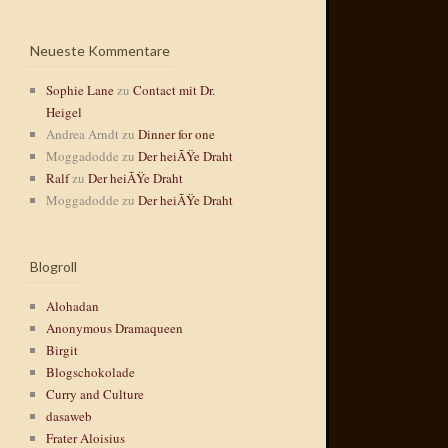
Neueste Kommentare
Sophie Lane
zu
Contact mit Dr.
Heigel
Andrea Arndt
zu
Dinner for one
Moggadodde
zu
Der heiÃŸe Draht
Ralf
zu
Der heiÃŸe Draht
Moggadodde
zu
Der heiÃŸe Draht
Blogroll
Alohadan
Anonymous Dramaqueen
Birgit
Blogschokolade
Curry and Culture
dasaweb
Frater Aloisius