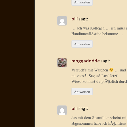
Antworten
olli
sagt:
… ach was Kollegen … ich muss m
HandinnenflÃ¤che bekomme …
Antworten
moggadodde
sagt:
Versuch’s mit Waschen
… und j
musstest!! Sag es! Los! Jetzt!
Wieso kommst du plÃ¶tzlich durc
Antworten
olli
sagt:
das mit dem Spamfilter scheint m
abgenommen habe ich hÃ¶chstens d