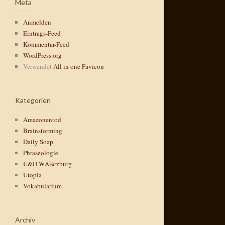
Meta
Anmelden
Eintrags-Feed
Kommentar-Feed
WordPress.org
Verwendet
All in one Favicon
Kategorien
Amazonentod
Brainstorming
Daily Soap
Phraseologie
U&D WÃ¼rzburg
Utopia
Vokabularium
Archiv