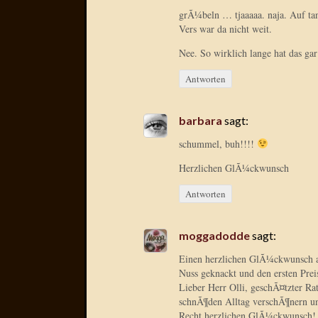
grÃ¼beln … tjaaaaa. naja. Auf tan
Vers war da nicht weit.
Nee. So wirklich lange hat das gar
Antworten
barbara
sagt:
schummel, buh!!!!
Herzlichen GlÃ¼ckwunsch
Antworten
moggadodde
sagt:
Einen herzlichen GlÃ¼ckwunsch al
Nuss geknackt und den ersten Prei
Lieber Herr Olli, geschÃ¤tzter Ra
schnÃ¶den Alltag verschÃ¶nern un
Recht herzlichen GlÃ¼ckwunsch!