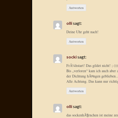
Antworten
olli
sagt:
Deine Uhr geht nach!
Antworten
socki
sagt:
FrÃ¼hstart! Das gildet nicht! ;-)))
Bis „verloren“ kam ich auch aber
der Dichtung hÃ¤ngen geblieben
Alle Achtung. Das kann nur richtig
Antworten
olli
sagt:
das sockenhÃ¶rnchen ist meine zeu