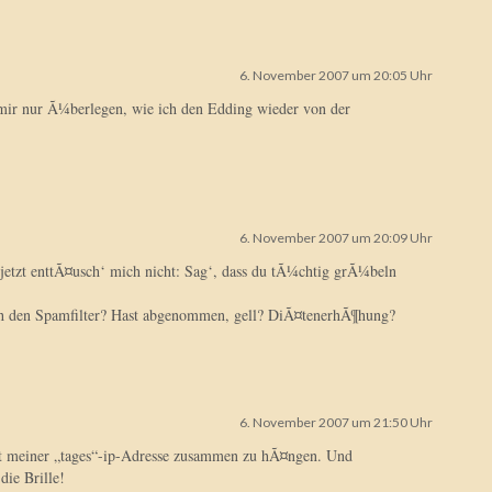
6. November 2007 um 20:05 Uhr
ir nur Ã¼berlegen, wie ich den Edding wieder von der
6. November 2007 um 20:09 Uhr
etzt enttÃ¤usch‘ mich nicht: Sag‘, dass du tÃ¼chtig grÃ¼beln
h den Spamfilter? Hast abgenommen, gell? DiÃ¤tenerhÃ¶hung?
6. November 2007 um 21:50 Uhr
it meiner „tages“-ip-Adresse zusammen zu hÃ¤ngen. Und
ie Brille!