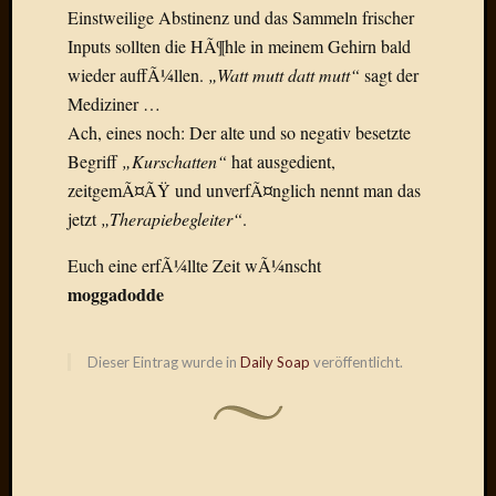
Draht
Einstweilige Abstinenz und das Sammeln frischer
Inputs sollten die HÃ¶hle in meinem Gehirn bald
wieder auffÃ¼llen.
„Watt mutt datt mutt“
sagt der
Neueste
Mediziner …
Kommen
Ach, eines noch: Der alte und so negativ besetzte
Sophie
Begriff
„Kurschatten“
hat ausgedient,
Lane
zeitgemÃ¤ÃŸ und unverfÃ¤nglich nennt man das
zu
jetzt
„Therapiebegleiter“
.
Contac
mit
Euch eine erfÃ¼llte Zeit wÃ¼nscht
Dr.
moggadodde
Heigel
Andrea
Arndt
Dieser Eintrag wurde in
Daily Soap
veröffentlicht.
zu
Dinner
for
one
Mogga
zu