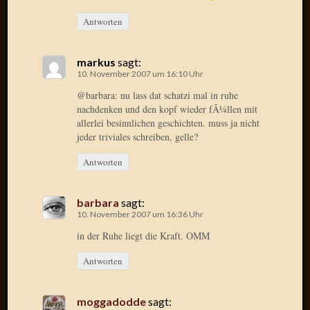
Antworten
Januar
2025
Juli
markus
sagt:
2022
10. November 2007 um 16:10 Uhr
Mai
@barbara: nu lass dat schatzi mal in ruhe
2022
nachdenken und den kopf wieder fÃ¼llen mit
April
allerlei besinnlichen geschichten. muss ja nicht
2022
jeder triviales schreiben, gelle?
Novem
2021
Antworten
Septem
2021
barbara
sagt:
Juli
10. November 2007 um 16:36 Uhr
2021
in der Ruhe liegt die Kraft. OMM
Juni
2021
Antworten
Februar
2021
Dezemb
moggadodde
sagt: