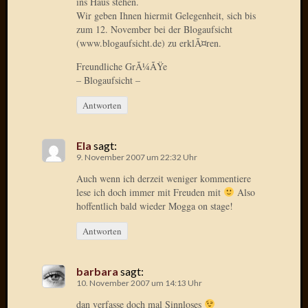
ins Haus stehen.
Verwen
Wir geben Ihnen hiermit Gelegenheit, sich bis
All
zum 12. November bei der Blogaufsicht
in
(www.blogaufsicht.de) zu erklÃ¤ren.
one
Favico
Freundliche GrÃ¼ÃŸe
– Blogaufsicht –
Antworten
Kategori
Amazo
Ela
sagt:
Brains
9. November 2007 um 22:32 Uhr
Daily
Auch wenn ich derzeit weniger kommentiere
Soap
lese ich doch immer mit Freuden mit
Also
Phraseo
hoffentlich bald wieder Mogga on stage!
U&D
WÃ¼rz
Antworten
Utopia
Vokabu
barbara
sagt:
10. November 2007 um 14:13 Uhr
dan verfasse doch mal Sinnloses
Archiv