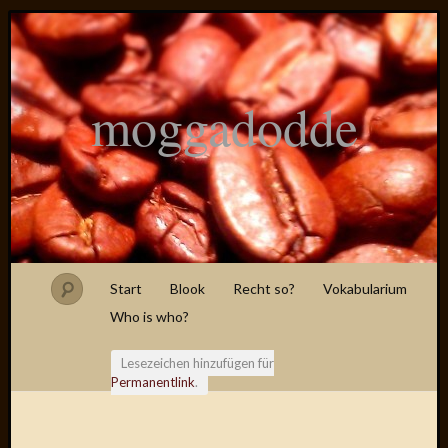
moggadodde
Start
Blook
Recht so?
Vokabularium
Who is who?
Lesezeichen hinzufügen für
Permanentlink
.