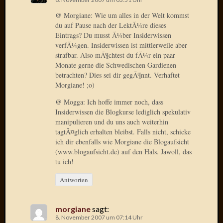
Birgit
Blogsc
@ Morgiane: Wie um alles in der Welt kommst
Curry
du auf Pause nach der LektÃ¼re dieses
Eintrags? Du musst Ã¼ber Insiderwissen
and
verfÃ¼gen. Insiderwissen ist mittlerweile aber
Culture
strafbar. Also mÃ¶chtest du fÃ¼r ein paar
dasawe
Monate gerne die Schwedischen Gardienen
Frater
betrachten? Dies sei dir gegÃ¶nnt. Verhaftet
Aloisiu
Morgiane! ;o)
Frau
Quadra
@ Mogga: Ich hoffe immer noch, dass
Insiderwissen die Blogkurse lediglich spekulativ
Frau
manipulieren und du uns auch weiterhin
SÃ¼Ã
tagtÃ¤glich erhalten bleibst. Falls nicht, schicke
Hazame
ich dir ebenfalls wie Morgiane die Blogaufsicht
HÃ¼hne
(www.blogaufsicht.de) auf den Hals. Jawoll, das
Hey
tu ich!
Tube
kleinla
Antworten
KneeB
Kochd
morgiane
sagt:
MeiaPo
8. November 2007 um 07:14 Uhr
Papierg