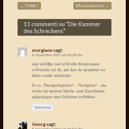
Der
←
THINK !
RÃ¼ckrufaktion!
→
Beitragsnavigation
heiÃŸe
Draht
11 commenti su “
Die Kammer
Ralf
des Schreckens
”
zu
Der
heiÃŸe
Draht
morgiane
sagt:
8. November 2007 um 00:08 Uhr
Mogga
zu
eine schÃ¶ne und erfÃ¼llte Kreativpause
Der
wÃ¼nsche ich dir, auf dass du sprudelnd vor
heiÃŸe
Ideen wieder auftauchst…
Draht
So so, Therapiebegleiter?…*breitgrins*…das
werde ich meinem Merlin, einst Kurschatten,
aufgestiegen zum Geliebten erzÃ¤hlen…
Blogroll
Antworten
Alohad
Anony
Georg
sagt:
Dramaq
8. November 2007 um 03:51 Uhr