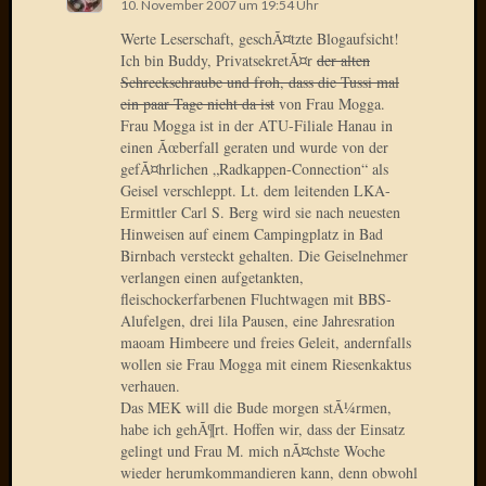
2020
10. November 2007 um 19:54 Uhr
Novem
Werte Leserschaft, geschÃ¤tzte Blogaufsicht!
2020
Ich bin Buddy, PrivatsekretÃ¤r
der alten
Oktobe
Schreckschraube und froh, dass die Tussi mal
2020
ein paar Tage nicht da ist
von Frau Mogga.
Frau Mogga ist in der ATU-Filiale Hanau in
April
einen Ãœberfall geraten und wurde von der
2020
gefÃ¤hrlichen „Radkappen-Connection“ als
Februar
Geisel verschleppt. Lt. dem leitenden LKA-
2020
Ermittler Carl S. Berg wird sie nach neuesten
Dezemb
Hinweisen auf einem Campingplatz in Bad
2019
Birnbach versteckt gehalten. Die Geiselnehmer
Novem
verlangen einen aufgetankten,
2019
fleischockerfarbenen Fluchtwagen mit BBS-
Septem
Alufelgen, drei lila Pausen, eine Jahresration
2019
maoam Himbeere und freies Geleit, andernfalls
wollen sie Frau Mogga mit einem Riesenkaktus
Mai
verhauen.
2019
Das MEK will die Bude morgen stÃ¼rmen,
März
habe ich gehÃ¶rt. Hoffen wir, dass der Einsatz
2019
gelingt und Frau M. mich nÃ¤chste Woche
Februar
wieder herumkommandieren kann, denn obwohl
2019