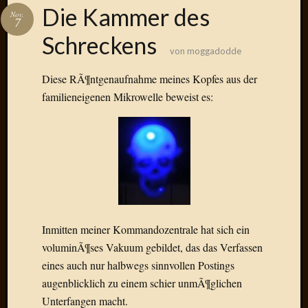
Das
Die Kammer des
Nov.
Blook
7
zum
Schreckens
Blog
von
moggadodde
Diese RÃ¶ntgenaufnahme meines Kopfes aus der
familieneigenen Mikrowelle beweist es:
Neueste
Beiträge
Amore,
Ragazz
Dinner
for
one
Inmitten meiner Kommandozentrale hat sich ein
Hambur
voluminÃ¶ses Vakuum gebildet, das das Verfassen
Baby!
eines auch nur halbwegs sinnvollen Postings
Lunati
augenblicklich zu einem schier unmÃ¶glichen
Der
heiÃŸe
Unterfangen macht.