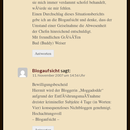
sie mich immer verdammt schofel behandelt,
Oktobe
wÃ¼rde sie mir fehlen.
2018
Einen Durchschlag dieses Situationsberichts
März
gebe ich an die Blogaufsicht und denke, dass der
2018
Umstand einer Geiselnahme die Abwesenheit
der Chefin hinreichend entschuldigt.
Februar
Mit freundlichen GrÃ¼ÃŸen
2018
Bud (Buddy) Weiser
Januar
2018
Antworten
Novem
2017
Oktobe
Blogaufsicht
sagt:
11. November 2007 um 14:56 Uhr
2017
August
Bewilligungsbescheid
2017
Hiermit wird der Bloggerin „Moggadodde“
Juli
aufgrund der EntfÃ¼hrungsmaÃŸnahme
2017
dreister krimineller Subjekte 4 Tage (in Worten:
Vier) konsequenzloses Nichtbloggen genehmigt.
Juni
Hochachtungsvoll
2017
– Blogaufsicht –
Mai
2017
Antworten