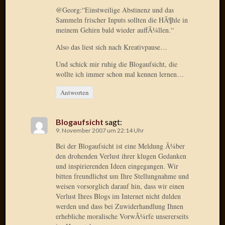
Radulf
@Georg:“Einstweilige Abstinenz und das
Sammeln frischer Inputs sollten die HÃ¶hle in
Rumpe
meinem Gehirn bald wieder auffÃ¼llen.“
RÃ¶Ã¶
Skunkl
Also das liest sich nach Kreativpause…
Tante
Und schick mir ruhig die Blogaufsicht, die
Emma
wollte ich immer schon mal kennen lernen…
WÃ¼rz
WÃ¼rzb
Antworten
WÃ¼rz
Wortmi
Blogaufsicht
sagt:
9. November 2007 um 22:14 Uhr
Meta
Bei der Blogaufsicht ist eine Meldung Ã¼ber
den drohenden Verlust ihrer klugen Gedanken
Anmel
und inspirierenden Ideen eingegangen. Wir
Eintrag
bitten freundlichst um Ihre Stellungnahme und
Feed
weisen vorsorglich darauf hin, dass wir einen
Kommen
Verlust Ihres Blogs im Internet nicht dulden
werden und dass bei Zuwiderhandlung Ihnen
Feed
erhebliche moralische VorwÃ¼rfe unsererseits
WordPr