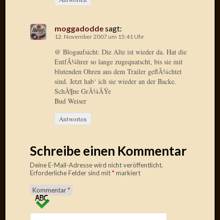
April
2017
Februar
moggadodde
sagt:
12. November 2007 um 15:41 Uhr
2017
Januar
@ Blogaufsicht: Die Alte ist wieder da. Hat die
2017
EntfÃ¼hrer so lange zugequatscht, bis sie mit
Dezemb
blutenden Ohren aus dem Trailer geflÃ¼chtet
sind. Jetzt hab‘ ich sie wieder an der Backe.
2016
SchÃ¶ne GrÃ¼ÃŸe
Oktobe
Bud Weiser
2016
Septem
Antworten
2016
August
2016
Schreibe einen Kommentar
Juni
Deine E-Mail-Adresse wird nicht veröffentlicht.
2016
Erforderliche Felder sind mit
*
markiert
Mai
2016
Kommentar
*
April
2016