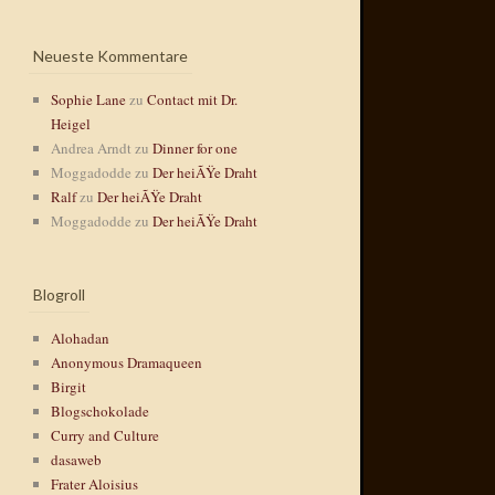
Neueste Kommentare
Sophie Lane
zu
Contact mit Dr.
Heigel
Andrea Arndt
zu
Dinner for one
Moggadodde
zu
Der heiÃŸe Draht
Ralf
zu
Der heiÃŸe Draht
Moggadodde
zu
Der heiÃŸe Draht
Blogroll
Alohadan
Anonymous Dramaqueen
Birgit
Blogschokolade
Curry and Culture
dasaweb
Frater Aloisius