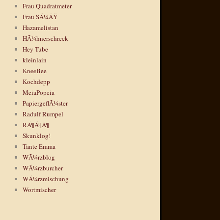
Frau Quadratmeter
Frau SÃ¼ÃŸ
Hazamelistan
HÃ¼hnerschreck
Hey Tube
kleinlain
KneeBee
Kochdepp
MeiaPopeia
PapiergeflÃ¼ster
Radulf Rumpel
RÃ¶Ã¶Ã¶
Skunklog!
Tante Emma
WÃ¼rzblog
WÃ¼rzburcher
WÃ¼rzmischung
Wortmischer