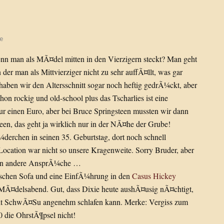
e
 man als MÃ¤del mitten in den Vierzigern steckt? Man geht
der man als Mittvierziger nicht zu sehr auffÃ¤llt, was gar
haben wir den Altersschnitt sogar noch heftig gedrÃ¼ckt, aber
hon rockig und old-school plus das Tscharlies ist eine
r einen Euro, aber bei Bruce Springsteen mussten wir dann
een, das geht ja wirklich nur in der NÃ¤he der Grube!
¼derchen in seinen 35. Geburtstag, dort noch schnell
Location war nicht so unsere Kragenweite. Sorry Bruder, aber
chon andere AnsprÃ¼che …
ischen Sofa und eine EinfÃ¼hrung in den
Casus Hickey
 MÃ¤delsabend. Gut, dass Dixie heute aushÃ¤usig nÃ¤chtigt,
amit SchwÃ¤Su angenehm schlafen kann. Merke: Vergiss zum
die OhrstÃ¶psel nicht!