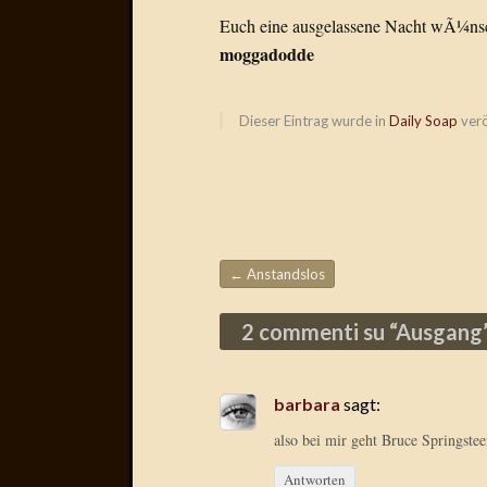
Euch eine ausgelassene Nacht wÃ¼ns
moggadodde
Dieser Eintrag wurde in
Daily Soap
verö
←
Anstandslos
Beitragsnavigation
2 commenti su “
Ausgang
barbara
sagt:
also bei mir geht Bruce Springstee
Antworten