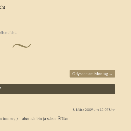
cht
ffentlicht.
Odyssee am Montag
→
”
8. März 2009 um 12:07 Uhr
n immer;-) – aber ich bin ja schon Ã¤lter