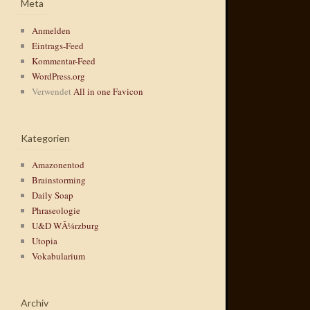
Meta
Anmelden
Eintrags-Feed
Kommentar-Feed
WordPress.org
Verwendet
All in one Favicon
Kategorien
Amazonentod
Brainstorming
Daily Soap
Phraseologie
U&D WÃ¼rzburg
Utopia
Vokabularium
Archiv