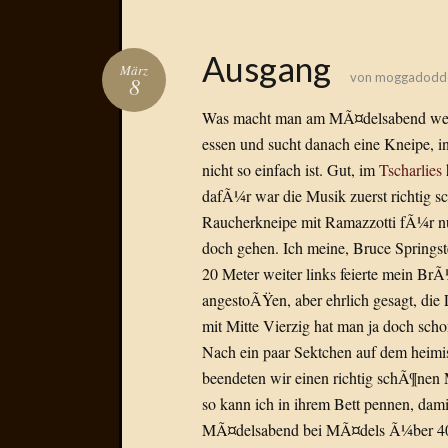
Ausgang
März
von
moggadodd
8
Was macht man am MÃ¤delsabend wenn
essen und sucht danach eine Kneipe, in 
nicht so einfach ist. Gut, im
Tscharlies
dafÃ¼r war die Musik zuerst richtig sc
Raucherkneipe mit Ramazzotti fÃ¼r nu
doch gehen. Ich meine, Bruce Springst
20 Meter weiter links feierte mein BrÃ
angestoÃŸen, aber ehrlich gesagt, die 
mit Mitte Vierzig hat man ja doch s
Nach ein paar Sektchen auf dem heim
beendeten wir einen richtig schÃ¶nen
so kann ich in ihrem Bett pennen, d
MÃ¤delsabend bei MÃ¤dels Ã¼ber 40 