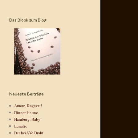
Das Blook zum Blog
Neueste Beiträge
Amore, Ragazzi!
Dinner for one
Hamburg, Baby!
Lunatic
Der heiÃŸe Draht