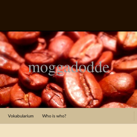
moggadodde
Vokabularium
Who is who?