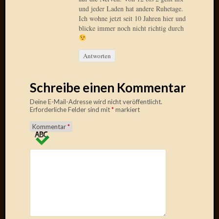
Verwen
und jeder Laden hat andere Ruhetage.
All
Ich wohne jetzt seit 10 Jahren hier und
in
blicke immer noch nicht richtig durch
one
Favico
Antworten
Kategori
Schreibe einen Kommentar
Amazo
Deine E-Mail-Adresse wird nicht veröffentlicht.
Brains
Erforderliche Felder sind mit
*
markiert
Daily
Kommentar
*
Soap
Phraseo
U&D
WÃ¼rz
Utopia
Vokabu
Archiv