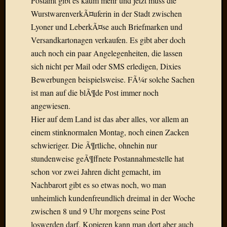
Postamt gibt es kaum mehr und jetzt muss die
Draht
WurstwarenverkÃ¤uferin in der Stadt zwischen
Lyoner und LeberkÃ¤se auch Briefmarken und
Neueste
Versandkartonagen verkaufen. Es gibt aber doch
Kommen
auch noch ein paar Angelegenheiten, die lassen
sich nicht per Mail oder SMS erledigen, Dixies
Sophie
Bewerbungen beispielsweise. FÃ¼r solche Sachen
Lane
zu
ist man auf die blÃ¶de Post immer noch
Contac
angewiesen.
mit
Hier auf dem Land ist das aber alles, vor allem an
Dr.
einem stinknormalen Montag, noch einen Zacken
Heigel
schwieriger. Die Ã¶rtliche, ohnehin nur
Andrea
Arndt
stundenweise geÃ¶ffnete Postannahmestelle hat
zu
schon vor zwei Jahren dicht gemacht, im
Dinner
Nachbarort gibt es so etwas noch, wo man
for
unheimlich kundenfreundlich dreimal in der Woche
one
zwischen 8 und 9 Uhr morgens seine Post
Mogga
loswerden darf. Kopieren kann man dort aber auch
zu