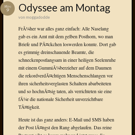
Das
Odyssee am Montag
März
Blook
9
zum
von
moggadodde
Blog
FrÃ¼her war alles ganz einfach: Alle Naselang
gab es ein Amt mit dem gelben Posthorn, wo man
Briefe und PÃ¤ckchen loswerden konnte. Dort gab
es grimmig dreinschauende Beamte, die
Neueste
Beiträge
schneckenpostlangsam in einer heiligen Seelenruhe
mit einem GummiÃ¼berzieher auf dem Daumen
Amore,
die rekordverdÃ¤chtigen Menschenschlangen vor
Ragazz
ihren sicherheitsverglasten Schaltern abarbeiteten
Dinner
for
und so hochnÃ¤sig taten, als verrichteten sie eine
one
fÃ¼r die nationale Sicherheit unverzichtbare
Hambur
TÃ¤tigkeit.
Baby!
Lunati
Heute ist das ganz anders: E-Mail und SMS haben
Der
der Post lÃ¤ngst den Rang abgelaufen. Das reine
heiÃŸe