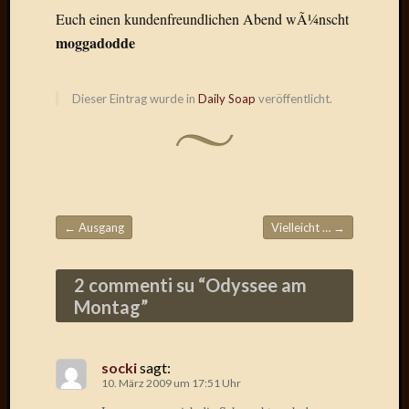
Birgit
Euch einen kundenfreundlichen Abend wÃ¼nscht
Blogsc
moggadodde
Curry
and
Culture
Dieser Eintrag wurde in
Daily Soap
veröffentlicht.
dasawe
Frater
Aloisiu
Frau
Quadra
Frau
SÃ¼Ã
←
Ausgang
Vielleicht …
→
Beitragsnavigation
Hazame
HÃ¼hne
2 commenti su “
Odyssee am
Hey
Montag
”
Tube
kleinla
KneeB
Kochd
socki
sagt:
10. März 2009 um 17:51 Uhr
MeiaPo
Papierg