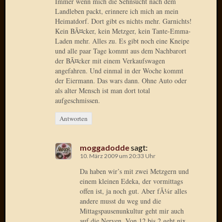
Immer wenn mich die Sehnsucht nach dem
Radulf
Landleben packt, erinnere ich mich an mein
Rumpe
Heimatdorf. Dort gibt es nichts mehr. Garnichts!
Kein BÃ¤cker, kein Metzger, kein Tante-Emma-
RÃ¶Ã¶
Laden mehr. Alles zu. Es gibt noch eine Kneipe
Skunkl
und alle paar Tage kommt aus dem Nachbarort
Tante
der BÃ¤cker mit einem Verkaufswagen
Emma
angefahren. Und einmal in der Woche kommt
WÃ¼rz
der Eiermann. Das wars dann. Ohne Auto oder
WÃ¼rzb
als alter Mensch ist man dort total
WÃ¼rz
aufgeschmissen.
Wortmi
Antworten
Meta
moggadodde
sagt:
10. März 2009 um 20:33 Uhr
Anmel
Da haben wir’s mit zwei Metzgern und
Eintrag
einem kleinen Edeka, der vormittags
Feed
offen ist, ja noch gut. Aber fÃ¼r alles
Kommen
andere musst du weg und die
Feed
Mittagspausenunkultur geht mir auch
WordPr
auf die Nerven. Von 12 bis 2 geht nix