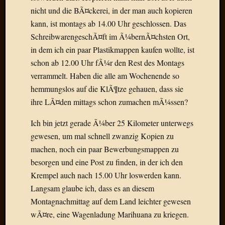
Der
nicht und die BÃ¤ckerei, in der man auch kopieren
heiÃŸe
kann, ist montags ab 14.00 Uhr geschlossen. Das
Draht
SchreibwarengeschÃ¤ft im Ã¼bernÃ¤chsten Ort,
Ralf
in dem ich ein paar Plastikmappen kaufen wollte, ist
zu
schon ab 12.00 Uhr fÃ¼r den Rest des Montags
Der
heiÃŸe
verrammelt. Haben die alle am Wochenende so
Draht
hemmungslos auf die KlÃ¶tze gehauen, dass sie
Mogga
ihre LÃ¤den mittags schon zumachen mÃ¼ssen?
zu
Der
Ich bin jetzt gerade Ã¼ber 25 Kilometer unterwegs
heiÃŸe
gewesen, um mal schnell zwanzig Kopien zu
Draht
machen, noch ein paar Bewerbungsmappen zu
besorgen und eine Post zu finden, in der ich den
Krempel auch nach 15.00 Uhr loswerden kann.
Blogroll
Langsam glaube ich, dass es an diesem
Alohad
Montagnachmittag auf dem Land leichter gewesen
Anony
wÃ¤re, eine Wagenladung Marihuana zu kriegen.
Dramaq