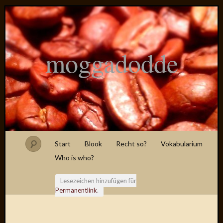
moggadodde
Start
Blook
Recht so?
Vokabularium
Who is who?
Lesezeichen hinzufügen für
Permanentlink
.