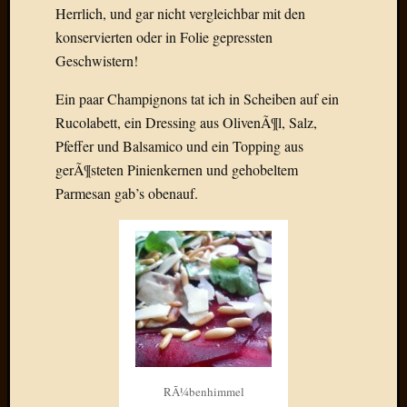
Herrlich, und gar nicht vergleichbar mit den
Der
konservierten oder in Folie gepressten
heiÃŸe
Draht
Geschwistern!
Ralf
zu
Ein paar Champignons tat ich in Scheiben auf ein
Der
Rucolabett, ein Dressing aus OlivenÃ¶l, Salz,
heiÃŸe
Pfeffer und Balsamico und ein Topping aus
Draht
gerÃ¶steten Pinienkernen und gehobeltem
Mogga
Parmesan gab’s obenauf.
zu
Der
heiÃŸe
Draht
Blogroll
Alohad
Anony
Dramaq
RÃ¼benhimmel