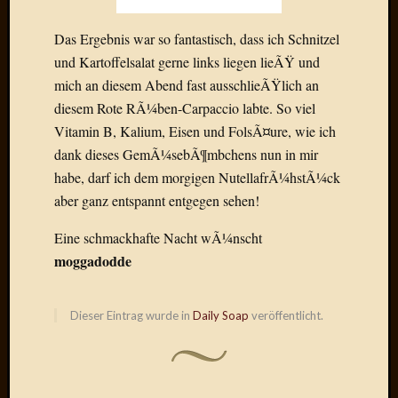
Birgit
Blogsc
Das Ergebnis war so fantastisch, dass ich Schnitzel
Curry
und Kartoffelsalat gerne links liegen lieÃŸ und
and
Culture
mich an diesem Abend fast ausschlieÃŸlich an
dasawe
diesem Rote RÃ¼ben-Carpaccio labte. So viel
Frater
Vitamin B, Kalium, Eisen und FolsÃ¤ure, wie ich
Aloisiu
dank dieses GemÃ¼sebÃ¶mbchens nun in mir
Frau
habe, darf ich dem morgigen NutellafrÃ¼hstÃ¼ck
Quadra
aber ganz entspannt entgegen sehen!
Frau
SÃ¼Ã
Eine schmackhafte Nacht wÃ¼nscht
Hazame
HÃ¼hne
moggadodde
Hey
Tube
Dieser Eintrag wurde in
Daily Soap
veröffentlicht.
kleinla
KneeB
Kochd
MeiaPo
Papierg