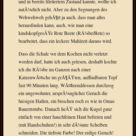
und in bereits filetiertem Zustand kannte, wollte ich
Draht
natÃ¼rlich nicht. Aber zu den Segnungen des
Wehwehweh gehÃ¶rt ja auch, dass man alles
Neueste
herausfinden kann, auch, wie man eine
Kommen
kindskopfgroÃŸe Rote Beete (RÃ¼be/Bete) so
bearbeitet, dass ein leckere Mahlzeit daraus wird.
Sophie
Lane
Dass die Schale vor dem Kochen nicht verletzt
zu
werden darf, hatte ich auch gelesen, deshalb kochte
Contac
mit
ich die RÃ¼be im Ganzen nach einer
Dr.
KatzenwÃ¤sche im grÃ¶ÃŸten, auffindbaren Topf
Heigel
fast 90 Minuten lang. WÃ¤hrenddessen durchzog
Andrea
ein ungewohnter, ursprÃ¼nglicher Geruch die
Arndt
hiesigen Hallen, ein bisschen roch es wie in Omas
zu
Dinner
Bauernstube. Danach lieÃŸ sich die Kugel ganz
for
einfach von einer hauchfeinen Haut befreien und
one
(mit Handschuhen!) in sehr dÃ¼nne Scheiben
Mogga
schneiden. Die tiefrote Farbe! Der erdige Geruch!
zu