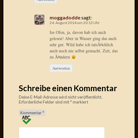
Verwen
All
in
moggadodde
sagt:
one
24. August 2014 um 20:13 Uhr
Favico
Im Ofen, ja, davon hab ich auch
gelesen! Aber in Wasser ging das auch
sehr gut. Wild habe ich tatsÃ¤chlich
Kategori
auch noch nie selbst gemacht. Zeit, das
zu Ã¤ndern
Amazo
Antworten
Brains
Daily
Soap
Schreibe einen Kommentar
Phraseo
U&D
Deine E-Mail-Adresse wird nicht veröffentlicht.
Erforderliche Felder sind mit
*
markiert
WÃ¼rz
Utopia
Kommentar
*
Vokabu
Archiv