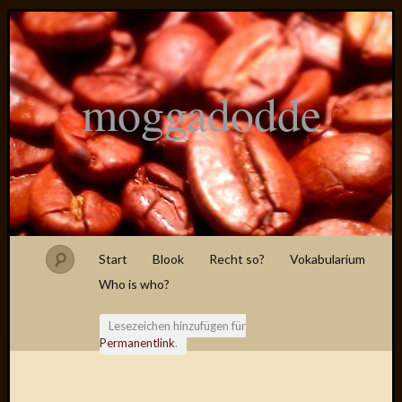
moggadodde
Start
Blook
Recht so?
Vokabularium
Who is who?
Lesezeichen hinzufügen für
Permanentlink
.