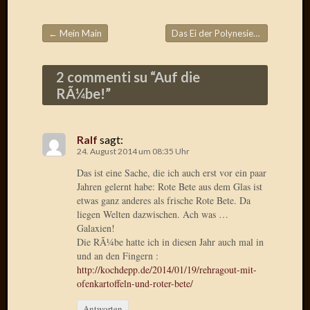
Radulf
Rumpe
←
Mein Main
Das Ei der Polynesier
→
RÃ¶Ã¶
Beitragsnavigation
Skunkl
Tante
2 commenti su “
Auf die
Emma
RÃ¼be!
”
WÃ¼rz
WÃ¼rzb
WÃ¼rz
Ralf
sagt:
Wortmi
24. August 2014 um 08:35 Uhr
Das ist eine Sache, die ich auch erst vor ein paar
Jahren gelernt habe: Rote Bete aus dem Glas ist
Meta
etwas ganz anderes als frische Rote Bete. Da
liegen Welten dazwischen. Ach was …
Anmel
Galaxien!
Eintrag
Die RÃ¼be hatte ich in diesen Jahr auch mal in
Feed
und an den Fingern :
Kommen
http://kochdepp.de/2014/01/19/rehragout-mit-
ofenkartoffeln-und-roter-bete/
Feed
WordPr
Antworten