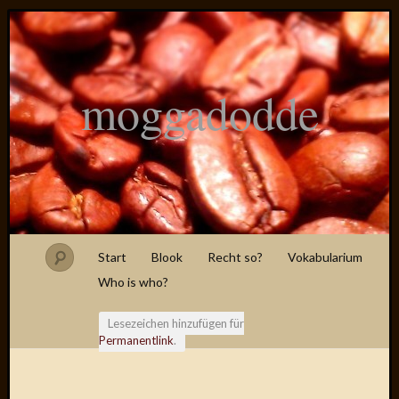
moggadodde
Start
Blook
Recht so?
Vokabularium
Who is who?
Lesezeichen hinzufügen für
Permanentlink
.