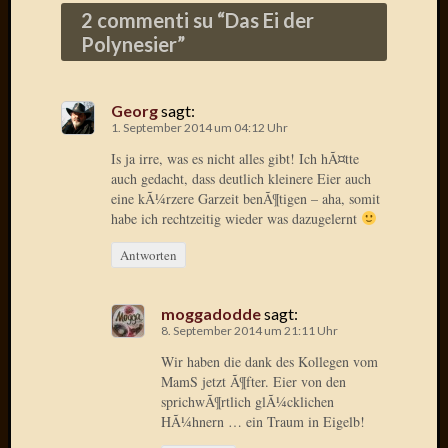
Birgit
2 commenti su “
Das Ei der
Blogsc
Polynesier
”
Curry
and
Culture
Georg
sagt:
dasawe
1. September 2014 um 04:12 Uhr
Frater
Is ja irre, was es nicht alles gibt! Ich hÃ¤tte
Aloisiu
auch gedacht, dass deutlich kleinere Eier auch
Frau
eine kÃ¼rzere Garzeit benÃ¶tigen – aha, somit
Quadra
habe ich rechtzeitig wieder was dazugelernt
Frau
SÃ¼Ã
Antworten
Hazame
HÃ¼hne
moggadodde
sagt:
Hey
8. September 2014 um 21:11 Uhr
Tube
kleinla
Wir haben die dank des Kollegen vom
KneeB
MamS jetzt Ã¶fter. Eier von den
sprichwÃ¶rtlich glÃ¼cklichen
Kochd
HÃ¼hnern … ein Traum in Eigelb!
MeiaPo
Papierg