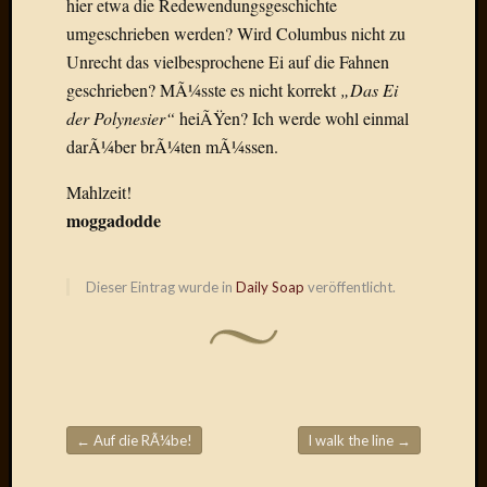
hier etwa die Redewendungsgeschichte
Der
umgeschrieben werden? Wird Columbus nicht zu
heiÃŸe
Unrecht das vielbesprochene Ei auf die Fahnen
Draht
geschrieben? MÃ¼sste es nicht korrekt
„Das Ei
Ralf
zu
der Polynesier“
heiÃŸen? Ich werde wohl einmal
Der
darÃ¼ber brÃ¼ten mÃ¼ssen.
heiÃŸe
Draht
Mahlzeit!
Mogga
moggadodde
zu
Der
heiÃŸe
Dieser Eintrag wurde in
Daily Soap
veröffentlicht.
Draht
Blogroll
Alohad
←
Auf die RÃ¼be!
I walk the line
→
Anony
Beitragsnavigation
Dramaq