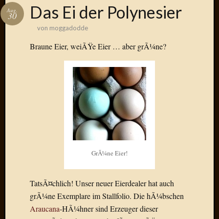
Das
Das Ei der Polynesier
Aug.
Blook
30
zum
von
moggadodde
Blog
Braune Eier, weiÃŸe Eier … aber grÃ¼ne?
Neueste
Beiträge
Amore,
Ragazz
Dinner
for
GrÃ¼ne Eier!
one
Hambur
Baby!
TatsÃ¤chlich! Unser neuer Eierdealer hat auch
Lunati
grÃ¼ne Exemplare im Stallfolio. Die hÃ¼bschen
Der
Araucana
-HÃ¼hner sind Erzeuger dieser
heiÃŸe