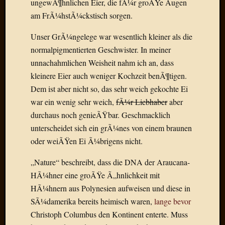
ungewÃ¶hnlichen Eier, die fÃ¼r groÃŸe Augen
Draht
am FrÃ¼hstÃ¼ckstisch sorgen.
Unser GrÃ¼ngelege war wesentlich kleiner als die
Neueste
Kommen
normalpigmentierten Geschwister. In meiner
unnachahmlichen Weisheit nahm ich an, dass
Sophie
kleinere Eier auch weniger Kochzeit benÃ¶tigen.
Lane
Dem ist aber nicht so, das sehr weich gekochte Ei
zu
war ein wenig sehr weich,
fÃ¼r Liebhaber
aber
Contac
mit
durchaus noch genieÃŸbar. Geschmacklich
Dr.
unterscheidet sich ein grÃ¼nes von einem braunen
Heigel
oder weiÃŸen Ei Ã¼brigens nicht.
Andrea
Arndt
„Nature“ beschreibt, dass die DNA der Araucana-
zu
HÃ¼hner eine groÃŸe Ã„hnlichkeit mit
Dinner
HÃ¼hnern aus Polynesien aufweisen und diese in
for
SÃ¼damerika bereits heimisch waren,
lange bevor
one
Mogga
Christoph Columbus den Kontinent enterte. Muss
zu