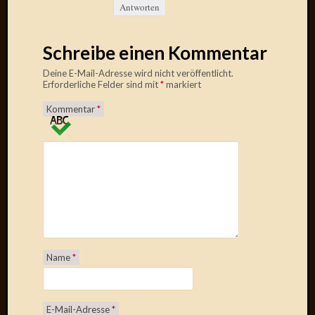
Antworten
Radulf
Rumpe
RÃ¶Ã¶
Schreibe einen Kommentar
Skunkl
Deine E-Mail-Adresse wird nicht veröffentlicht.
Tante
Erforderliche Felder sind mit
*
markiert
Emma
WÃ¼rz
Kommentar
*
WÃ¼rzb
WÃ¼rz
Wortmi
Meta
Anmel
Eintrag
Name
*
Feed
Kommen
Feed
WordPr
E-Mail-Adresse
*