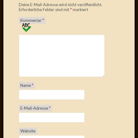
Verwen
Deine E-Mail-Adresse wird nicht veröffentlicht.
All
Erforderliche Felder sind mit
*
markiert
in
Kommentar
*
one
Favico
Kategori
Amazo
Brains
Daily
Soap
Name
*
Phraseo
U&D
WÃ¼rz
E-Mail-Adresse
*
Utopia
Vokabu
Website
Archiv