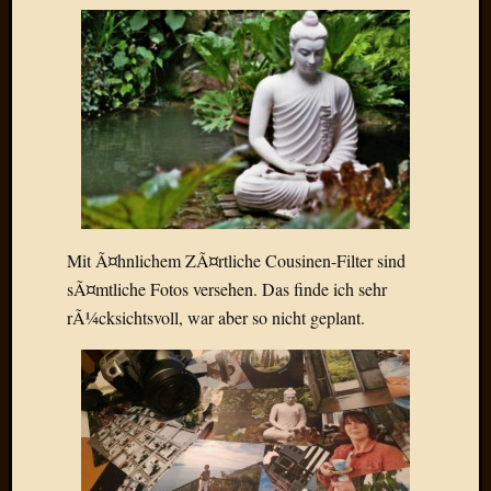
Draht
Neueste
Kommen
Sophie
Lane
zu
Contac
mit
Mit Ã¤hnlichem ZÃ¤rtliche Cousinen-Filter sind
Dr.
sÃ¤mtliche Fotos versehen. Das finde ich sehr
Heigel
rÃ¼cksichtsvoll, war aber so nicht geplant.
Andrea
Arndt
zu
Dinner
for
one
Mogga
zu