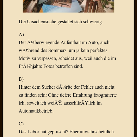
Der
heiÃŸe
Draht
Die Ursachensuche gestaltet sich schwierig.
Ralf
zu
A)
Der
Der Ã¼berwiegende Aufenthalt im Auto, auch
heiÃŸe
wÃ¤hrend des Sommers, um ja kein perfektes
Draht
Motiv zu verpassen, scheidet aus, weil auch die im
Mogga
FrÃ¼hjahrs-Fotos betroffen sind.
zu
Der
B)
heiÃŸe
Draht
Hinter dem Sucher dÃ¼rfte der Fehler auch nicht
zu finden sein: Ohne tiefere Erfahrung fotografierte
ich, soweit ich weiÃŸ, ausschlieÃŸlich im
Blogroll
Automatikbetrieb.
Alohad
C)
Anony
Das Labor hat gepfuscht? Eher unwahrscheinlich.
Dramaq