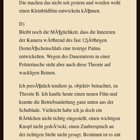
Birgit
Die machen das nicht seit gestern und werden wohl
Blogsc
einen Kleinbildfilm entwickeln kÃ¶nnen.
Curry
and
D)
Culture
Bleibt noch die MÃ¶glichkeit, dass die Innereien
dasawe
der Kamera wÃ¤hrend des fast 12jÃ¤hrigen
Frater
DornrÃ¶schenschlafs eine trotzige Patina
Aloisiu
entwickelten. Wegen des Dauerarrests in einer
Frau
Quadra
Polstertasche steht aber auch diese Theorie auf
Frau
wackligen Beinen.
SÃ¼Ã
Hazame
Ich persÃ¶nlich tendiere ja, objektiv betrachtet, zu
HÃ¼hne
Theorie B. Ich kaufte heute einen neuen Film und
Hey
kramte die Betriebsanleitung ganz unten aus der
Tube
Schublade. Vielleicht habe ich ja doch ein
kleinla
RÃ¤dchen nicht richtig eingestellt, einen wichtigen
KneeB
Kochd
Knopf nicht gedrÃ¼ckt, einen Zauberspruch an
MeiaPo
der richtigen Stelle nicht gesagt. Bestimmt ist es mit
Papierg