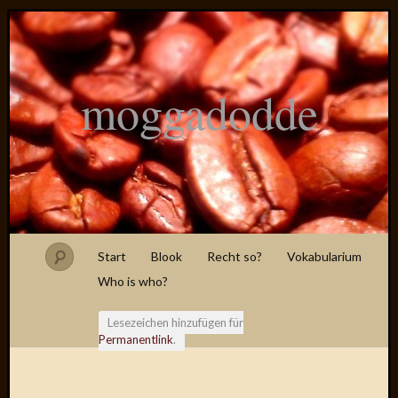
moggadodde
Start
Blook
Recht so?
Vokabularium
Who is who?
Lesezeichen hinzufügen für
Permanentlink
.