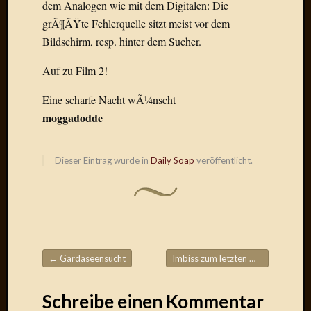
dem Analogen wie mit dem Digitalen: Die
Radulf
grÃ¶ÃŸte Fehlerquelle sitzt meist vor dem
Rumpe
Bildschirm, resp. hinter dem Sucher.
RÃ¶Ã¶
Skunkl
Auf zu Film 2!
Tante
Emma
Eine scharfe Nacht wÃ¼nscht
WÃ¼rz
moggadodde
WÃ¼rzb
WÃ¼rz
Wortmi
Dieser Eintrag wurde in
Daily Soap
veröffentlicht.
Meta
Anmel
Eintrag
Feed
←
Gardaseensucht
Imbiss zum letzten Wagen!
→
Beitragsnavigation
Kommen
Feed
Schreibe einen Kommentar
WordPr