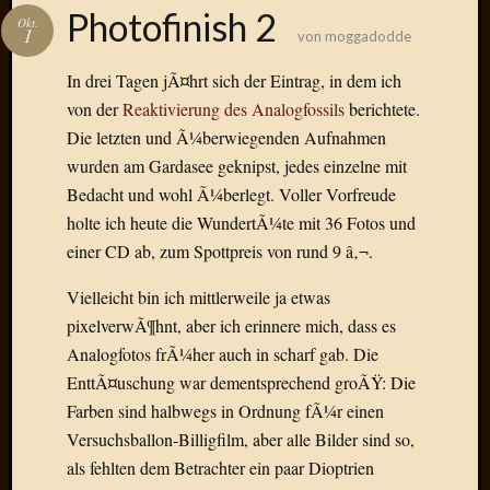
Das
Photofinish 2
Okt.
Blook
1
von
moggadodde
zum
Blog
In drei Tagen jÃ¤hrt sich der Eintrag, in dem ich
von der
Reaktivierung des Analogfossils
berichtete.
Die letzten und Ã¼berwiegenden Aufnahmen
wurden am Gardasee geknipst, jedes einzelne mit
Neueste
Bedacht und wohl Ã¼berlegt. Voller Vorfreude
Beiträge
holte ich heute die WundertÃ¼te mit 36 Fotos und
einer CD ab, zum Spottpreis von rund 9 â‚¬.
Amore,
Ragazz
Vielleicht bin ich mittlerweile ja etwas
Dinner
pixelverwÃ¶hnt, aber ich erinnere mich, dass es
for
Analogfotos frÃ¼her auch in scharf gab. Die
one
Hambur
EnttÃ¤uschung war dementsprechend groÃŸ: Die
Baby!
Farben sind halbwegs in Ordnung fÃ¼r einen
Lunati
Versuchsballon-Billigfilm, aber alle Bilder sind so,
Der
als fehlten dem Betrachter ein paar Dioptrien
heiÃŸe