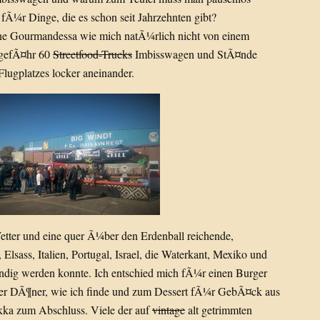
fÃ¼r Dinge, die es schon seit Jahrzehnten gibt?
ine Gourmandessa wie mich natÃ¼rlich nicht von einem
ngefÃ¤hr 60
Streetfood-Trucks
Imbisswagen und StÃ¤nde
Flugplatzes locker aneinander.
etter und eine quer Ã¼ber den Erdenball reichende,
Elsass, Italien, Portugal, Israel, die Waterkant, Mexiko und
ndig werden konnte. Ich entschied mich fÃ¼r einen Burger
cher DÃ¶ner, wie ich finde und zum Dessert fÃ¼r GebÃ¤ck aus
kka zum Abschluss. Viele der auf
vintage
alt getrimmten