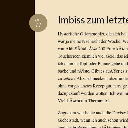
Imbiss zum letz
Okt.
11
Hysterische Offertenopfer, die sich b
war ja meine Nachricht der Woche. W
von Aldi-SÃ¼d fÃ¼r 200 Euro kÃ¤men
Touchscreen ziemlich viel Geld, das ic
ich dann in Topf oder Pfanne gebe und
backe und rÃ¶ste. Gibt es auÃŸer es z
zu
sehen
? Abzuschmecken, abzurunden
ohne vorgestanztes Rezeptgut, nervige
dazugekauft werden wollen. Ich will n
Viel LÃ¤rm um Thermonix!
Zugucken war heute auch die Devise: 
Giebelstadt, wenn ich auch schon wi
anglisierte Bezeichnung fÃ¼r einen 