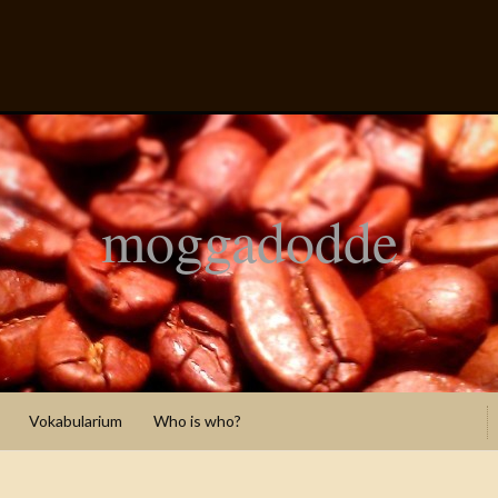
moggadodde
Vokabularium
Who is who?