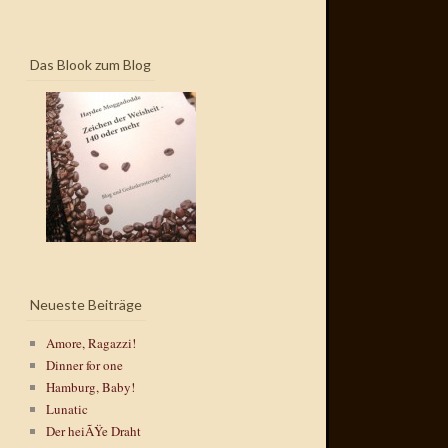
Das Blook zum Blog
Neueste Beiträge
Amore, Ragazzi!
Dinner for one
Hamburg, Baby!
Lunatic
Der heiÃŸe Draht