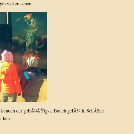
gab viel zu sehen
nn ist auch der gefrÃ¤ÃŸigste Bauch gefÃ¼llt. SchÃ¶ne
s Jahr!