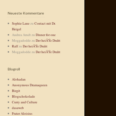
Neueste Kommentare
Sophie Lane
zu
Contact mit Dr.
Heigel
Andrea Arndt
zu
Dinner for one
Moggadodde
zu
Der heiÃŸe Draht
Ralf
zu
Der heiÃŸe Draht
Moggadodde
zu
Der heiÃŸe Draht
Blogroll
Alohadan
Anonymous Dramaqueen
Birgit
Blogschokolade
Curry and Culture
dasaweb
Frater Aloisius