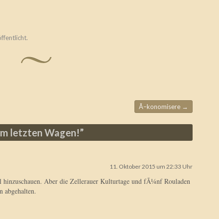
ffentlicht.
Ã–konomisere
→
um letzten Wagen!
”
11. Oktober 2015 um 22:33 Uhr
 hinzuschauen. Aber die Zellerauer Kulturtage und fÃ¼nf Rouladen
 abgehalten.