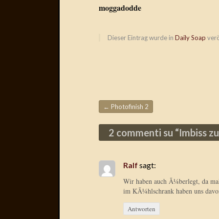
moggadodde
Dieser Eintrag wurde in
Daily Soap
verö
←
Photofinish 2
Beitragsnavigation
2 commenti su “
Imbiss z
Ralf
sagt:
Wir haben auch Ã¼berlegt, da mal
im KÃ¼hlschrank haben uns davon
Antworten