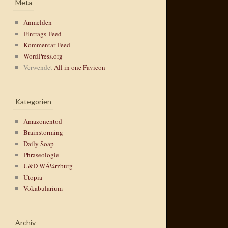
Meta
Anmelden
Eintrags-Feed
Kommentar-Feed
WordPress.org
Verwendet
All in one Favicon
Kategorien
Amazonentod
Brainstorming
Daily Soap
Phraseologie
U&D WÃ¼rzburg
Utopia
Vokabularium
Archiv