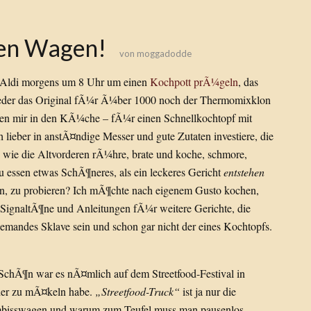
ten Wagen!
von
moggadodde
ei Aldi morgens um 8 Uhr um einen
Kochpott prÃ¼geln
, das
eder das Original fÃ¼r Ã¼ber 1000 noch der Thermomixklon
 mir in den KÃ¼che – fÃ¼r einen Schnellkochtopf mit
h lieber in anstÃ¤ndige Messer und gute Zutaten investiere, die
 wie die Altvorderen rÃ¼hre, brate und koche, schmore,
u essen etwas SchÃ¶neres, als ein leckeres Gericht
entstehen
, zu probieren? Ich mÃ¶chte nach eigenem Gusto kochen,
 SignaltÃ¶ne und Anleitungen fÃ¼r weitere Gerichte, die
iemandes Sklave sein und schon gar nicht der eines Kochtopfs.
SchÃ¶n war es nÃ¤mlich auf dem Streetfood-Festival in
eder zu mÃ¤keln habe.
„Streetfood-Truck“
ist ja nur die
Imbisswagen und warum zum Teufel muss man pausenlos