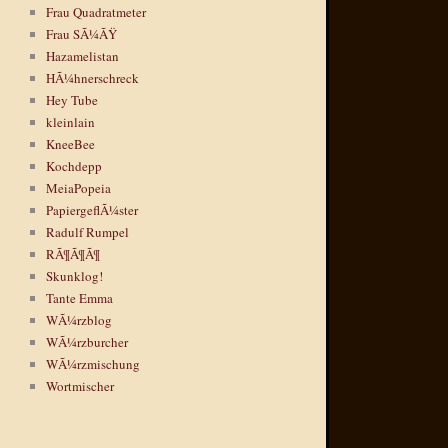
Frau Quadratmeter
Frau SÃ¼ÃŸ
Hazamelistan
HÃ¼hnerschreck
Hey Tube
kleinlain
KneeBee
Kochdepp
MeiaPopeia
PapiergeflÃ¼ster
Radulf Rumpel
RÃ¶Ã¶Ã¶
Skunklog!
Tante Emma
WÃ¼rzblog
WÃ¼rzburcher
WÃ¼rzmischung
Wortmischer