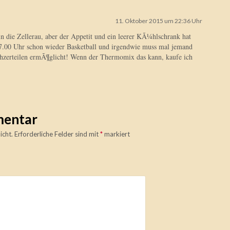
11. Oktober 2015 um 22:36 Uhr
 in die Zellerau, aber der Appetit und ein leerer KÃ¼hlschrank hat
17.00 Uhr schon wieder Basketball und irgendwie muss mal jemand
ichzerteilen ermÃ¶glicht! Wenn der Thermomix das kann, kaufe ich
mentar
icht.
Erforderliche Felder sind mit
*
markiert